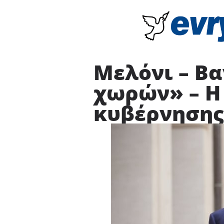
Μελόνι – Βα
χωρών» – Η
κυβέρνησης