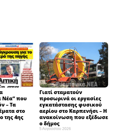
α
Γιατί σταματούν
ά Νέα” που
προσωρινά οι εργασίες
ν – Τα
εγκατάστασης φυσικού
έματα στο
αερίου στο Καρπενήσι – Η
 της 4ης
ανακοίνωση που εξέδωσε
ο δήμος
5 Αυγούστου 2026