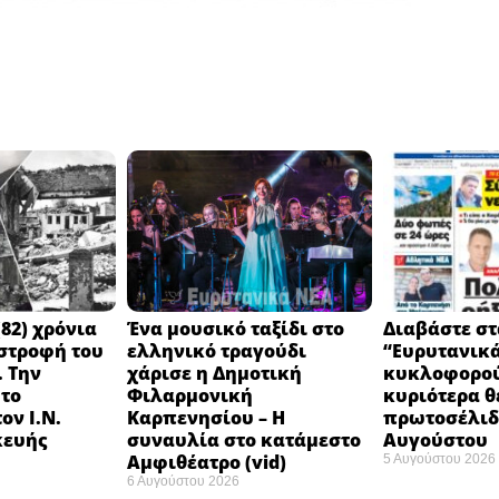
82) χρόνια
Ένα μουσικό ταξίδι στο
Διαβάστε στ
στροφή του
ελληνικό τραγούδι
“Ευρυτανικ
 Την
χάρισε η Δημοτική
κυκλοφορού
 το
Φιλαρμονική
κυριότερα θ
ον Ι.Ν.
Καρπενησίου – Η
πρωτοσέλιδο
κευής
συναυλία στο κατάμεστο
Αυγούστου
Αμφιθέατρο (vid)
5 Αυγούστου 2026
6 Αυγούστου 2026