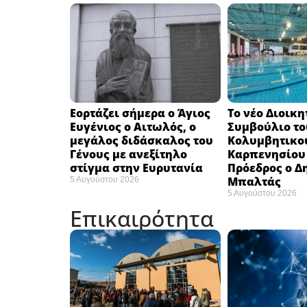
Εορτάζει σήμερα ο Άγιος
Το νέο Διοικη
Ευγένιος ο Αιτωλός, ο
Συμβούλιο το
μεγάλος διδάσκαλος του
Κολυμβητικο
Γένους με ανεξίτηλο
Καρπενησίου (
στίγμα στην Ευρυτανία
Πρόεδρος ο Δ
Μπαλτάς
5 Αυγούστου 2026
5 Αυγούστου 2026
Επικαιρότητα