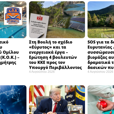
τικό
Στη Βουλή το σχέδιο
SOS για τα 
υ
«Εύρυτος» και τα
Ευρυτανίας 
ύ Ομίλου
ενεργειακά έργα –
συσσώρευση
Κ.Ο.Κ.) –
Ερώτηση 4 βουλευτών
βιομάζας αυ
ημήτρης
του ΚΚΕ προς τον
δραματικά τ
Υπουργό Περιβάλλοντος
δασικών π
4 Αυγούστου 2026
4 Αυγούστου 2026