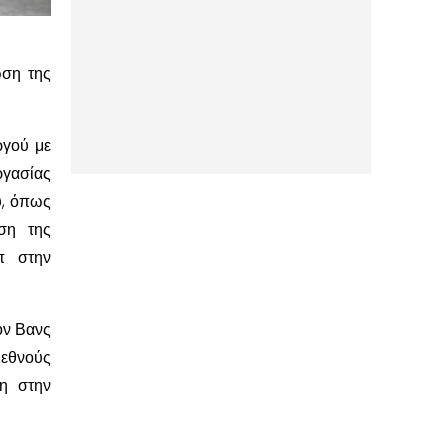
ωση της
ργού με
ργασίας
υ, όπως
ση της
π στην
ον Βανς
εθνούς
νη στην