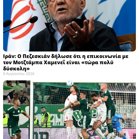
Ιράν: Ο Πεζεσκιάν δήλωσε ότι η επικοινωνία με
τον Μοτζτάμπα Χαμενεΐ είναι «τώρα πολύ
δύσκολη» ​
6 Αυγούστου 2026