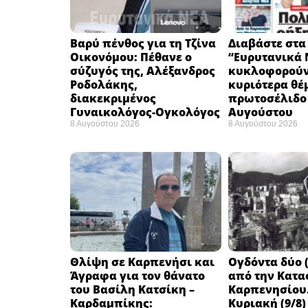
Βαρύ πένθος για τη Τζίνα
Διαβάστε στα
Οικονόμου: Πέθανε ο
“Ευρυτανικά 
σύζυγός της, Αλέξανδρος
κυκλοφορούν
Ροδολάκης,
κυριότερα θέ
διακεκριμένος
πρωτοσέλιδο 
Γυναικολόγος-Ογκολόγος
Αυγούστου
8 Αυγούστου 2026
8 Αυγούστου 2026
Θλίψη σε Καρπενήσι και
Ογδόντα δύο (
Άγραφα για τον θάνατο
από την Κατα
του Βασίλη Κατσίκη –
Καρπενησίου.
Καρδαμπίκης:
Κυριακή (9/8)