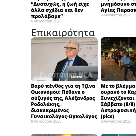
“Δυστυχώς, η ζωή είχε
μνημόσυνο στ
άλλα σχέδια και δεν
Αγίας Παρασ
προλάβαμε”
6 Αυγούστου 2026
6 Αυγούστου 2026
Επικαιρότητα
Βαρύ πένθος για τη Τζίνα
Με το βλέμμα
Οικονόμου: Πέθανε ο
ουρανό το Κα
σύζυγός της, Αλέξανδρος
Συνεχίζονται
Ροδολάκης,
Σάββατο (8/8)
διακεκριμένος
Αστροφυσικής
Γυναικολόγος-Ογκολόγος
(pics)
8 Αυγούστου 2026
8 Αυγούστου 2026