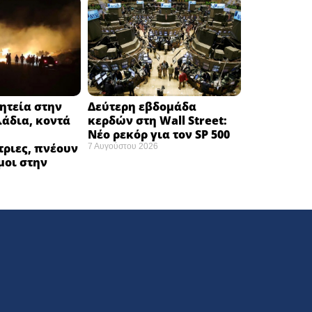
ητεία στην
Δεύτερη εβδομάδα
άδια, κοντά
κερδών στη Wall Street:
Νέο ρεκόρ για τον SP 500
ριες, πνέουν
7 Αυγούστου 2026
μοι στην