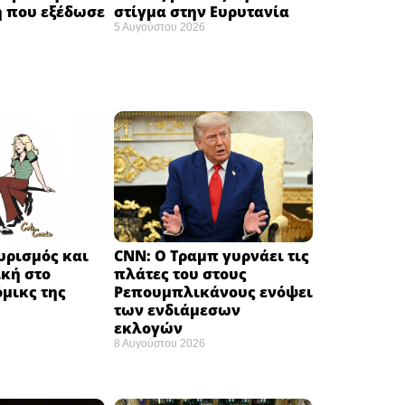
 που εξέδωσε
στίγμα στην Ευρυτανία
5 Αυγούστου 2026
υρισμός και
CNN: Ο Τραμπ γυρνάει τις
κή στο
πλάτες του στους
μικς της
Ρεπουμπλικάνους ενόψει
των ενδιάμεσων
εκλογών ​
8 Αυγούστου 2026