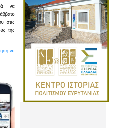
ρά— να
Σάββατο
υ στις
ους της
ληση να