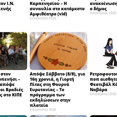
ον Ι.Ν.
Καρπενησίου – Η
ανακοίνωση
κευής
συναυλία στο κατάμεστο
ο δήμος
Αμφιθέατρο (vid)
5 Αυγούστου 2026
6 Αυγούστου 2026
 στον
Απόψε Σάββατο (8/8), για
Ρετροφουτο
ρπενήσι –
16η χρονιά, η Γιορτή
ποπ αισθητι
 απόψε
Πίτας στη Φουρνά
Φεστιβάλ Κό
 οι Βραδιές
Ευρυτανίας – Το
Ναβάρα ​
 στο ΚΙΠΕ
πρόγραμμα των
8 Αυγούστου 2026
εκδηλώσεων στην
πλατεία
8 Αυγούστου 2026