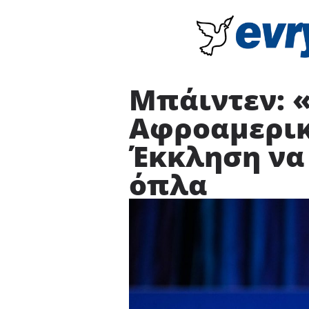
Μπάιντεν: 
Αφροαμερικ
Έκκληση να
όπλα