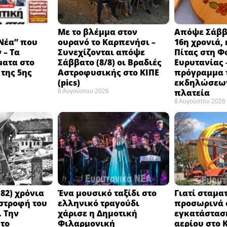
Με το βλέμμα στον
Απόψε Σάββα
Νέα” που
ουρανό το Καρπενήσι –
16η χρονιά, 
 – Τα
Συνεχίζονται απόψε
Πίτας στη Φ
ματα στο
Σάββατο (8/8) οι Βραδιές
Ευρυτανίας 
της 5ης
Αστροφυσικής στο ΚΙΠΕ
πρόγραμμα 
(pics)
εκδηλώσεων
πλατεία
8 Αυγούστου 2026
8 Αυγούστου 2026
82) χρόνια
Ένα μουσικό ταξίδι στο
Γιατί σταμα
στροφή του
ελληνικό τραγούδι
προσωρινά ο
 Την
χάρισε η Δημοτική
εγκατάστασ
 το
Φιλαρμονική
αερίου στο 