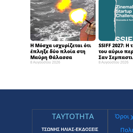
Η Μόσχα ισχυρίζεται ότι
SSIFF 2027: Η
έπληξε δύο πλοία στη
του αύριο πε
Μαύρη Θάλασσα ​
Σαν Σεμπαστι
8 Αυγούστου 2026
8 Αυγούστου 2026
TAYTOTHTA
Όροι 
Πολι
ΤΣΩΝΗΣ ΗΛΙΑΣ-ΕΚΔΟΣΕΙΣ