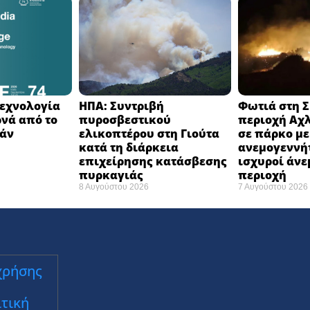
 τεχνολογία
ΗΠΑ: Συντριβή
Φωτιά στη Σ
ρνά από το
πυροσβεστικού
περιοχή Αχλ
άν ​
ελικοπτέρου στη Γιούτα
σε πάρκο με
κατά τη διάρκεια
ανεμογεννήτ
επιχείρησης κατάσβεσης
ισχυροί άνε
πυρκαγιάς ​
περιοχή
8 Αυγούστου 2026
7 Αυγούστου 2026
χρήσης
τική