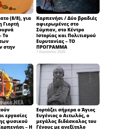
το (8/8), για
Καρπενήσι / Δύο βραδιές
η Γιορτή
αφιερωμένες στο
ουρνά
Σύμπαν, στο Κέντρο
– Το
Ιστορίας και Πολιτισμού
των
Ευρυτανίας – ΤΟ
 στην
ΠΡΟΓΡΑΜΜΑ
7 Αυγούστου 2026
τούν
Εορτάζει σήμερα ο Άγιος
ι εργασίες
Ευγένιος ο Αιτωλός, ο
ης φυσικού
μεγάλος διδάσκαλος του
Καρπενήσι – Η
Γένους με ανεξίτηλο