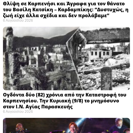
Θλίψη σε Καρπενήσι και Άγραφα για τον θάνατο
του Βασίλη Κατσίκη – Καρδαμπίκης: “Δυστυχώς, η
ζωή είχε άλλα σχέδια και δεν προλάβαμε”
6 Αυγούστου 2026
Ογδόντα δύο (82) χρόνια από την Καταστροφή του
Καρπενησίου. Την Κυριακή (9/8) το μνημόσυνο
στον Ι.Ν. Αγίας Παρασκευής
6 Αυγούστου 2026