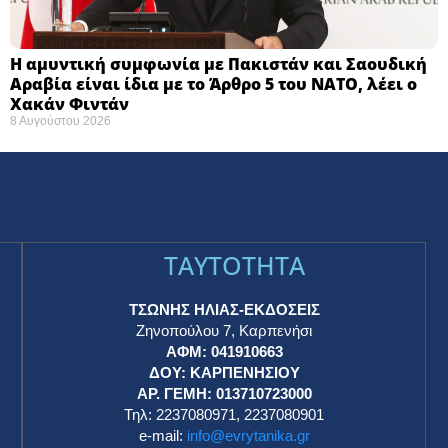
Η αμυντική συμφωνία με Πακιστάν και Σαουδική
Αραβία είναι ίδια με το Άρθρο 5 του ΝΑΤΟ, λέει ο
Χακάν Φιντάν
8 Αυγούστου 2026
TAYTOTHTA
ΤΣΩΝΗΣ ΗΛΙΑΣ-ΕΚΔΟΣΕΙΣ
Ζηνοπούλου 7, Καρπενήσι
ΑΦΜ: 041910663
η
ΔΟΥ: ΚΑΡΠΕΝΗΣΙΟΥ
ΑΡ. ΓΕΜΗ: 013710723000
Τηλ: 2237080971, 2237080901
e-mail:
info@evrytanika.gr