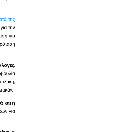
τά της
 για την
ταση για
πρόταση
κλογές
,
βουλία
ολάκη,
τικά».
́ και η
ών για