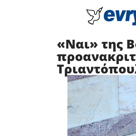
«Ναι» της Β
προανακριτι
Τριαντόπου