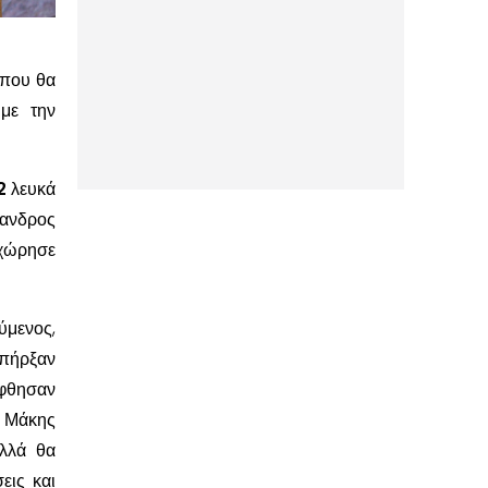
 που θα
 με την
2
λευκά
ξανδρος
χώρησε
ύμενος,
υπήρξαν
́φθησαν
 Μάκης
λλά θα
εις και