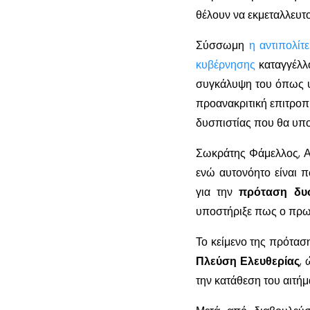
θέλουν να εκμεταλλευτο
Σύσσωμη
η αντιπολί
κυβέρνησης
καταγγέλλο
συγκάλυψη του όπως υπ
προανακριτική επιτροπη
δυσπιστίας που θα υποβ
Σωκράτης Φάμελλος, Α
ενώ αυτονόητο είναι
για την
πρόταση δυσ
υποστήριξε πως ο πρωθυ
Το κείμενο της πρότα
Πλεύση Ελευθερίας
, 
την κατάθεση του αιτήμ