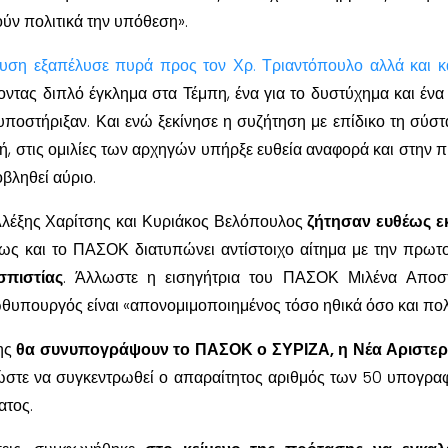
ύν πολιτικά την υπόθεση».
τευση εξαπέλυσε πυρά προς τον Χρ. Τριαντόπουλο αλλά και κα
ντας διπλό έγκλημα στα Τέμπη, ένα για το δυστύχημα και ένα
οστήριξαν. Και ενώ ξεκίνησε η συζήτηση με επίδικο τη σύσ
́, στις ομιλίες των αρχηγών υπήρξε ευθεία αναφορά και στην 
ληθεί αύριο.
λέξης Χαρίτσης και Κυριάκος Βελόπουλος
ζήτησαν ευθέως ε
 πως και το ΠΑΣΟΚ διατυπώνει αντίστοιχο αίτημα με την πρωτο
πιστίας
. Άλλωστε η εισηγήτρια του ΠΑΣΟΚ Μιλένα Αποστ
πουργός είναι «απονομιμοποιημένος τόσο ηθικά όσο και πολι
σης
θα συνυπογράψουν το ΠΑΣΟΚ ο ΣΥΡΙΖΑ, η Νέα Αριστερα
ώστε να συγκεντρωθεί ο απαραίτητος αριθμός των 50 υπογραφ
ατος.