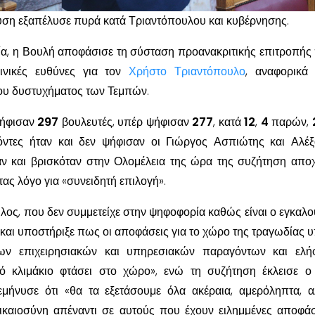
υση εξαπέλυσε πυρά κατά Τριαντόπουλου και κυβέρνησης.
́α, η Βουλή αποφάσισε τη σύσταση προανακριτικής επιτροπής
οινικές ευθύνες για τον
Χρήστο Τριαντόπουλο
, αναφορικά
ου δυστυχήματος των Τεμπών.
ψήφισαν
297
βουλευτές, υπέρ ψήφισαν
277
, κατά
12
,
4
παρών,
ντες ήταν και δεν ψήφισαν οι Γιώργος Ασπιώτης και Αλέ
αν και βρισκόταν στην Ολομέλεια της ώρα της συζήτηση απο
ας λόγο για «συνειδητή επιλογή».
ος, που δεν συμμετείχε στην ψηφοφορία καθώς είναι ο εγκαλο
και υποστήριξε πως οι αποφάσεις για το χώρο της τραγωδίας 
 των επιχειρησιακών και υπηρεσιακών παραγόντων και ελη
́ κλιμάκιο φτάσει στο χώρο», ενώ τη συζήτηση έκλεισε ο
εμήνυσε ότι «θα τα εξετάσουμε όλα ακέραια, αμερόληπτα, α
καιοσύνη απέναντι σε αυτούς που έχουν ειλημμένες αποφάσ