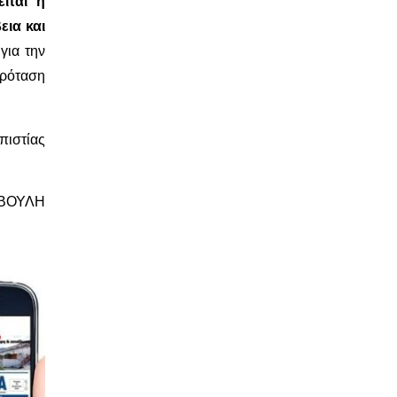
ίται η
εια και
 για την
ρόταση
πιστίας
ΟΥΛΗ