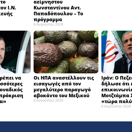
 το
αείμνηστου
ον Ι.Ν.
Κωνσταντίνου Αντ.
κευής
Παπαδόπουλου – Το
πρόγραμμα
6 Αυγούστου 2026
ρέπει να
Οι ΗΠΑ αναστέλλουν τις
Ιράν: Ο Πεζ
σσότερες
εισαγωγές από τον
δήλωσε ότι 
Μοναδικός
μεγαλύτερο παραγωγό
επικοινωνία
 πρόκριση
αβοκάντο του Μεξικού ​
Μοτζτάμπα Χ
α» ​
«τώρα πολύ
6 Αυγούστου 2026
6 Αυγούστου 2026