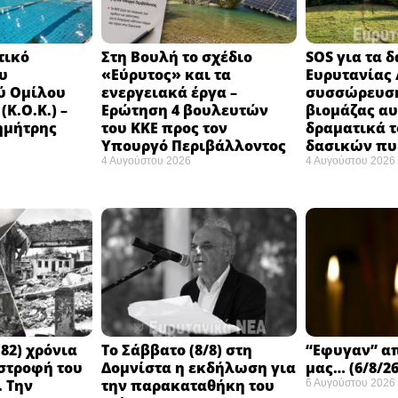
τικό
Στη Βουλή το σχέδιο
SOS για τα 
υ
«Εύρυτος» και τα
Ευρυτανίας 
ύ Ομίλου
ενεργειακά έργα –
συσσώρευση
Κ.Ο.Κ.) –
Ερώτηση 4 βουλευτών
βιομάζας αυ
ημήτρης
του ΚΚΕ προς τον
δραματικά τ
Υπουργό Περιβάλλοντος
δασικών π
4 Αυγούστου 2026
4 Αυγούστου 2026
82) χρόνια
Το Σάββατο (8/8) στη
“Εφυγαν” α
στροφή του
Δομνίστα η εκδήλωση για
μας… (6/8/26
 Την
την παρακαταθήκη του
6 Αυγούστου 2026