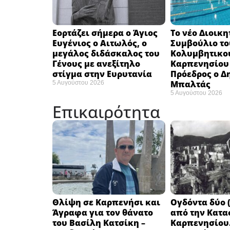
Εορτάζει σήμερα ο Άγιος
Το νέο Διοικη
Ευγένιος ο Αιτωλός, ο
Συμβούλιο το
μεγάλος διδάσκαλος του
Κολυμβητικο
Γένους με ανεξίτηλο
Καρπενησίου (
στίγμα στην Ευρυτανία
Πρόεδρος ο Δ
Μπαλτάς
5 Αυγούστου 2026
5 Αυγούστου 2026
Επικαιρότητα
Θλίψη σε Καρπενήσι και
Ογδόντα δύο (
Άγραφα για τον θάνατο
από την Κατα
του Βασίλη Κατσίκη –
Καρπενησίου.