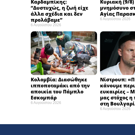
Καρδαμπίκης:
Κυριακή (9/8)
“Δυστυχώς, η ζωή είχε
μνημόσυνο στ
άλλα σχέδια και δεν
Αγίας Παρασ
προλάβαμε”
6 Αυγούστου 2026
6 Αυγούστου 2026
Κολομβία: Διασώθηκε
Νίστρουπ: «Π
ιπποποταμάκι από την
κάνουμε περι
αποικία του Πάμπλο
ευκαιρίες – 
Εσκομπάρ ​
μας στόχος η
στη Βουλγαρί
6 Αυγούστου 2026
6 Αυγούστου 2026