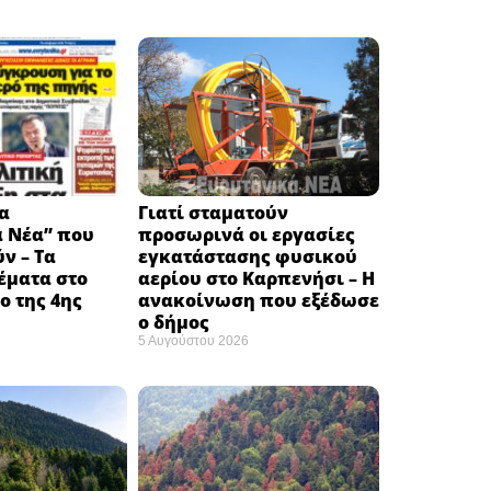
α
Γιατί σταματούν
ά Νέα” που
προσωρινά οι εργασίες
ν – Τα
εγκατάστασης φυσικού
έματα στο
αερίου στο Καρπενήσι – Η
 της 4ης
ανακοίνωση που εξέδωσε
ο δήμος
5 Αυγούστου 2026