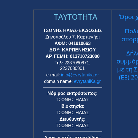
TAYTOTHTA
Όροι 
Πολι
ΤΣΩΝΗΣ ΗΛΙΑΣ-ΕΚΔΟΣΕΙΣ
Ζηνοπούλου 7, Καρπενήσι
απορ
ΑΦΜ: 041910663
ΔΟΥ: ΚΑΡΠΕΝΗΣΙΟΥ
Δήλ
ΑΡ. ΓΕΜΗ: 013710723000
συμμό
Τηλ: 2237080971,
με τη 
2237080901
e-mail:
info@evrytanika.gr
(ΕΕ) 2
domain name:
evrytaniKa.gr
Νόμιμος εκπρόσωπος:
ΤΣΩΝΗΣ ΗΛΙΑΣ
Ιδιοκτησία:
ΤΣΩΝΗΣ ΗΛΙΑΣ
Διευθυντής:
ΤΣΩΝΗΣ ΗΛΙΑΣ
Διαχειριστής ιστοσελίδας: