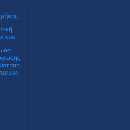
χρήσης
τική
ρήτου
ωση
ρφωσης
Σύσταση
018/334