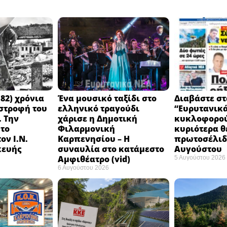
82) χρόνια
Ένα μουσικό ταξίδι στο
Διαβάστε στ
στροφή του
ελληνικό τραγούδι
“Ευρυτανικ
 Την
χάρισε η Δημοτική
κυκλοφορού
 το
Φιλαρμονική
κυριότερα θ
ον Ι.Ν.
Καρπενησίου – Η
πρωτοσέλιδο
κευής
συναυλία στο κατάμεστο
Αυγούστου
Αμφιθέατρο (vid)
5 Αυγούστου 2026
6 Αυγούστου 2026