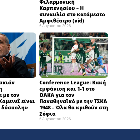
Φιλαρμονική
Καρπενησίου – Η
συναυλία στο κατάμεστο
Αμφιθέατρο (vid)
6 Αυγούστου 2026
εσκιάν
Conference League: Κακή
η
εμφάνιση και 1-1 στο
 με τον
ΟΑΚΑ για τον
αμενεΐ είναι
Παναθηναϊκό με την ΤΣΚΑ
 δύσκολη» ​
1948 – Όλα θα κριθούν στη
Σόφια ​
6 Αυγούστου 2026