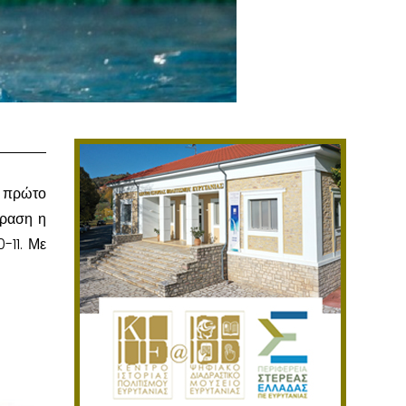
ο πρώτο
δραση η
-11. Με