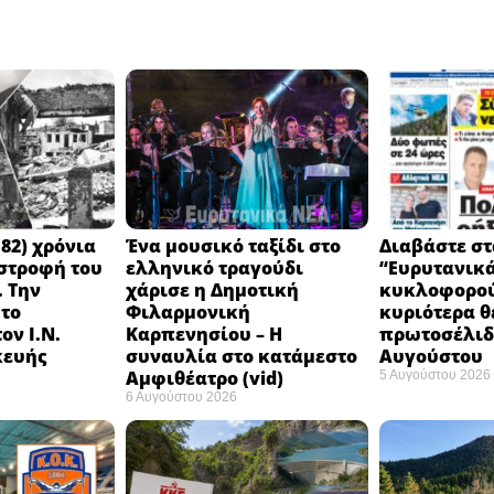
82) χρόνια
Ένα μουσικό ταξίδι στο
Διαβάστε στ
στροφή του
ελληνικό τραγούδι
“Ευρυτανικ
 Την
χάρισε η Δημοτική
κυκλοφορού
 το
Φιλαρμονική
κυριότερα θ
ον Ι.Ν.
Καρπενησίου – Η
πρωτοσέλιδο
κευής
συναυλία στο κατάμεστο
Αυγούστου
Αμφιθέατρο (vid)
5 Αυγούστου 2026
6 Αυγούστου 2026