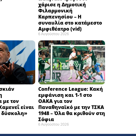
χάρισε η Δημοτική
Φιλαρμονική
Καρπενησίου – Η
συναυλία στο κατάμεστο
Αμφιθέατρο (vid)
6 Αυγούστου 2026
εσκιάν
Conference League: Κακή
η
εμφάνιση και 1-1 στο
 με τον
ΟΑΚΑ για τον
αμενεΐ είναι
Παναθηναϊκό με την ΤΣΚΑ
 δύσκολη» ​
1948 – Όλα θα κριθούν στη
Σόφια ​
6 Αυγούστου 2026