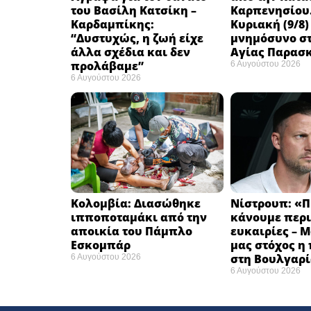
του Βασίλη Κατσίκη –
Καρπενησίου.
Καρδαμπίκης:
Κυριακή (9/8)
“Δυστυχώς, η ζωή είχε
μνημόσυνο στ
άλλα σχέδια και δεν
Αγίας Παρασ
προλάβαμε”
6 Αυγούστου 2026
6 Αυγούστου 2026
Κολομβία: Διασώθηκε
Νίστρουπ: «Π
ιπποποταμάκι από την
κάνουμε περι
αποικία του Πάμπλο
ευκαιρίες – 
Εσκομπάρ ​
μας στόχος η
στη Βουλγαρί
6 Αυγούστου 2026
6 Αυγούστου 2026