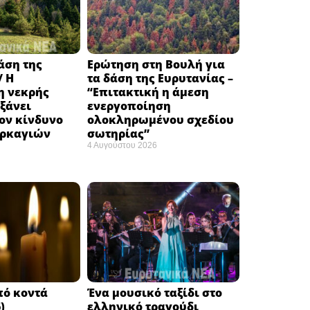
δάση της
Ερώτηση στη Βουλή για
/ Η
τα δάση της Ευρυτανίας –
 νεκρής
“Eπιτακτική η άμεση
ξάνει
ενεργοποίηση
ον κίνδυνο
ολοκληρωμένου σχεδίου
υρκαγιών
σωτηρίας”
4 Αυγούστου 2026
πό κοντά
Ένα μουσικό ταξίδι στο
)
ελληνικό τραγούδι