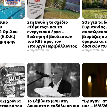
τικό
Στη Βουλή το σχέδιο
SOS για τα 
υ
«Εύρυτος» και τα
Ευρυτανίας 
ύ Ομίλου
ενεργειακά έργα –
συσσώρευση
Κ.Ο.Κ.) –
Ερώτηση 4 βουλευτών
βιομάζας αυ
ημήτρης
του ΚΚΕ προς τον
δραματικά τ
Υπουργό Περιβάλλοντος
δασικών π
4 Αυγούστου 2026
4 Αυγούστου 2026
82) χρόνια
Το Σάββατο (8/8) στη
“Εφυγαν” α
στροφή του
Δομνίστα η εκδήλωση για
μας… (6/8/26