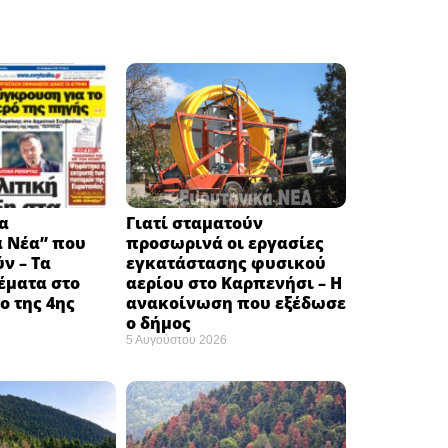
α
Γιατί σταματούν
ά Νέα” που
προσωρινά οι εργασίες
ν – Τα
εγκατάστασης φυσικού
έματα στο
αερίου στο Καρπενήσι – Η
 της 4ης
ανακοίνωση που εξέδωσε
ο δήμος
5 Αυγούστου 2026