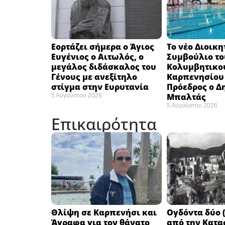
Εορτάζει σήμερα ο Άγιος
Το νέο Διοικη
Ευγένιος ο Αιτωλός, ο
Συμβούλιο το
μεγάλος διδάσκαλος του
Κολυμβητικο
Γένους με ανεξίτηλο
Καρπενησίου (
στίγμα στην Ευρυτανία
Πρόεδρος ο Δ
Μπαλτάς
5 Αυγούστου 2026
5 Αυγούστου 2026
Επικαιρότητα
Θλίψη σε Καρπενήσι και
Ογδόντα δύο (
Άγραφα για τον θάνατο
από την Κατα