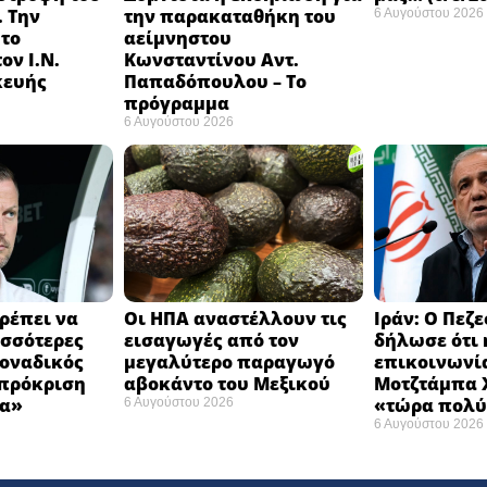
 Την
την παρακαταθήκη του
6 Αυγούστου 2026
 το
αείμνηστου
ον Ι.Ν.
Κωνσταντίνου Αντ.
κευής
Παπαδόπουλου – Το
πρόγραμμα
6 Αυγούστου 2026
ρέπει να
Οι ΗΠΑ αναστέλλουν τις
Ιράν: Ο Πεζ
σσότερες
εισαγωγές από τον
δήλωσε ότι 
Μοναδικός
μεγαλύτερο παραγωγό
επικοινωνία
 πρόκριση
αβοκάντο του Μεξικού ​
Μοτζτάμπα Χ
α» ​
«τώρα πολύ
6 Αυγούστου 2026
6 Αυγούστου 2026