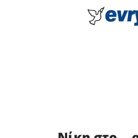
Νίκη στο… ρ