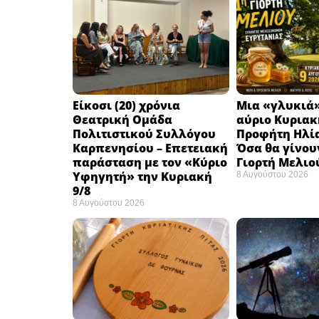
Eίκοσι (20) χρόνια
Μια «γλυκιά»
Θεατρική Ομάδα
αύριο Κυριακή
Πολιτιστικού Συλλόγου
Προφήτη Ηλία
Καρπενησίου – Επετειακή
Όσα θα γίνου
παράσταση με τον «Κύριο
Γιορτή Μελιο
Υφηγητή» την Κυριακή
8 Αυγούστου 2026
9/8
8 Αυγούστου 2026