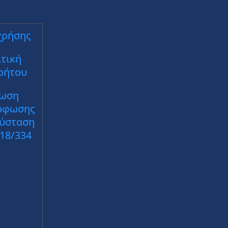
χρήσης
τική
ρήτου
ωση
ρφωσης
Σύσταση
018/334