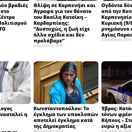
Δύο βραδιές
Θλίψη σε Καρπενήσι και
Ογδόντα δύο
 στο
Άγραφα για τον θάνατο
από την Κα
Κέντρο
του Βασίλη Κατσίκη –
Καρπενησίο
 Πολιτισμού
Καρδαμπίκης:
Κυριακή (9/8
 ΤΟ
“Δυστυχώς, η ζωή είχε
μνημόσυνο σ
άλλα σχέδια και δεν
Αγίας Παρα
προλάβαμε”
6 Αυγούστου 2026
6 Αυγούστου 2026
λογος
Κωνσταντοπούλου: Το
Έβρος: Κατά
νασταλεί η
έγκλημα των υποκλοπών
τόνων φρέο
αποτελεί έγκλημα κατά
Κήπους – Στα
της Δημοκρατίας ​
ευρώ η αξία 
9 Αυγούστου 2026
9 Αυγούστου 2026