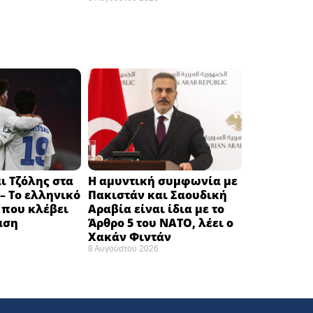
ι Τζόλης στα
Η αμυντική συμφωνία με
– Το ελληνικό
Πακιστάν και Σαουδική
 που κλέβει
Αραβία είναι ίδια με το
αση
Άρθρο 5 του ΝΑΤΟ, λέει ο
Χακάν Φιντάν
8 Αυγούστου 2026