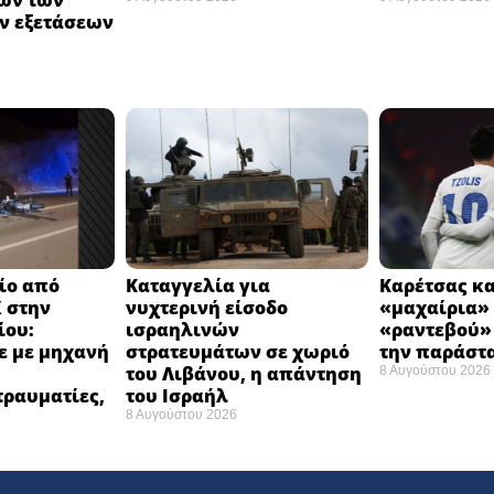
ων των
ν εξετάσεων
ίο από
Καταγγελία για
Καρέτσας κα
 στην
νυχτερινή είσοδο
«μαχαίρια» 
ίου:
ισραηλινών
«ραντεβού»
ε με μηχανή
στρατευμάτων σε χωριό
την παράστ
του Λιβάνου, η απάντηση
8 Αυγούστου 2026
τραυματίες,
του Ισραήλ
8 Αυγούστου 2026