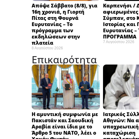
Απόψε Σάββατο (8/8), για
Καρπενήσι / 
16η χρονιά, η Γιορτή
αφιερωμένες
Πίτας στη Φουρνά
Σύμπαν, στο 
Ευρυτανίας – Το
Ιστορίας και
πρόγραμμα των
Ευρυτανίας –
εκδηλώσεων στην
ΠΡΟΓΡΑΜΜΑ
πλατεία
7 Αυγούστου 2026
8 Αυγούστου 2026
Επικαιρότητα
Η αμυντική συμφωνία με
Ιατρικός Σύλ
Πακιστάν και Σαουδική
Αθηνών: Να α
Αραβία είναι ίδια με το
υποχρεωτική
Άρθρο 5 του ΝΑΤΟ, λέει ο
καταχώριση