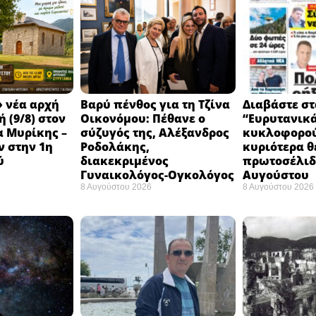
 νέα αρχή
Βαρύ πένθος για τη Τζίνα
Διαβάστε στ
 (9/8) στον
Οικονόμου: Πέθανε ο
“Ευρυτανικ
 Μυρίκης –
σύζυγός της, Αλέξανδρος
κυκλοφορού
ν στην 1η
Ροδολάκης,
κυριότερα θ
ύ
διακεκριμένος
πρωτοσέλιδο
Γυναικολόγος-Ογκολόγος
Αυγούστου
8 Αυγούστου 2026
8 Αυγούστου 2026