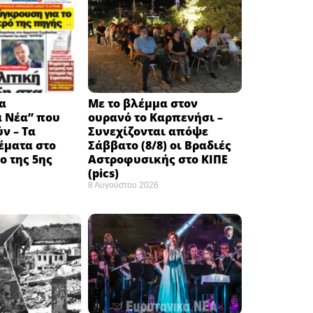
α
Με το βλέμμα στον
ά Νέα” που
ουρανό το Καρπενήσι –
ν – Τα
Συνεχίζονται απόψε
έματα στο
Σάββατο (8/8) οι Βραδιές
 της 5ης
Αστροφυσικής στο ΚΙΠΕ
(pics)
8 Αυγούστου 2026