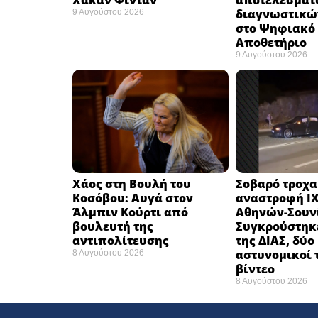
Χακάν Φιντάν ​
αποτελεσμάτ
διαγνωστικώ
9 Αυγούστου 2026
στο Ψηφιακό
Αποθετήριο ​
9 Αυγούστου 2026
Χάος στη Βουλή του
Σοβαρό τροχα
Κοσόβου: Αυγά στον
αναστροφή ΙΧ
Άλμπιν Κούρτι από
Αθηνών-Σουν
βουλευτή της
Συγκρούστηκ
αντιπολίτευσης
της ΔΙΑΣ, δύο
αστυνομικοί 
8 Αυγούστου 2026
βίντεο
8 Αυγούστου 2026