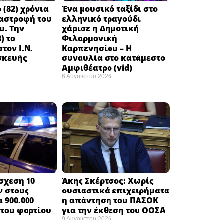
 (82) χρόνια
Ένα μουσικό ταξίδι στο
ταστροφή του
ελληνικό τραγούδι
υ. Την
χάρισε η Δημοτική
) το
Φιλαρμονική
τον Ι.Ν.
Καρπενησίου – Η
σκευής
συναυλία στο κατάμεστο
Αμφιθέατρο (vid)
6 Αυγούστου 2026
σχεση 10
Άκης Σκέρτσος: Χωρίς
ν στους
ουσιαστικά επιχειρήματα
 900.000
η απάντηση του ΠΑΣΟΚ
του φορτίου ​
για την έκθεση του ΟΟΣΑ ​
9 Αυγούστου 2026