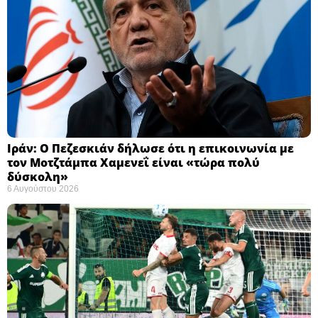
Ιράν: Ο Πεζεσκιάν δήλωσε ότι η επικοινωνία με
τον Μοτζτάμπα Χαμενεΐ είναι «τώρα πολύ
δύσκολη» ​
6 Αυγούστου 2026