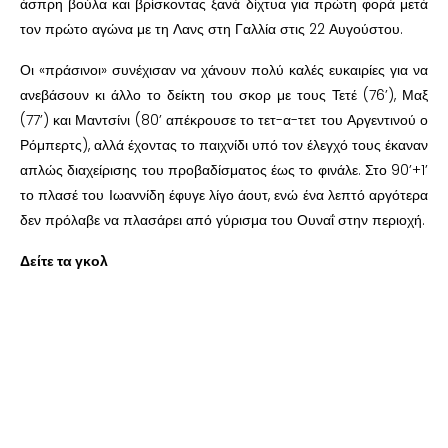
άσπρη βούλα και βρίσκοντας ξανά δίχτυα για πρώτη φορά μετά
τον πρώτο αγώνα με τη Λανς στη Γαλλία στις 22 Αυγούστου.
Οι «πράσινοι» συνέχισαν να χάνουν πολύ καλές ευκαιρίες για να
ανεβάσουν κι άλλο το δείκτη του σκορ με τους Τετέ (76’), Μαξ
(77’) και Μαντσίνι (80’ απέκρουσε το τετ-α-τετ του Αργεντινού ο
Ρόμπερτς), αλλά έχοντας το παιχνίδι υπό τον έλεγχό τους έκαναν
απλώς διαχείρισης του προβαδίσματος έως το φινάλε. Στο 90’+1’
το πλασέ του Ιωαννίδη έφυγε λίγο άουτ, ενώ ένα λεπτό αργότερα
δεν πρόλαβε να πλασάρει από γύρισμα του Ουναΐ στην περιοχή.
Δείτε τα γκολ