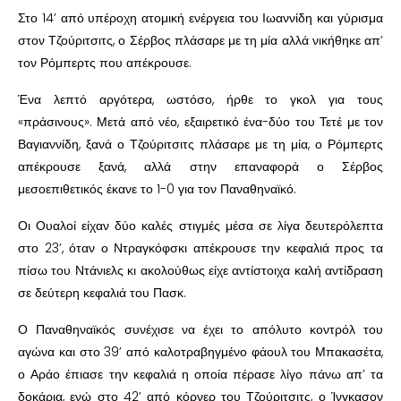
Στο 14’ από υπέροχη ατομική ενέργεια του Ιωαννίδη και γύρισμα
στον Τζούριτσιτς, ο Σέρβος πλάσαρε με τη μία αλλά νικήθηκε απ’
τον Ρόμπερτς που απέκρουσε.
Ένα λεπτό αργότερα, ωστόσο, ήρθε το γκολ για τους
«πράσινους». Μετά από νέο, εξαιρετικό ένα-δύο του Τετέ με τον
Βαγιαννίδη, ξανά ο Τζούριτσιτς πλάσαρε με τη μία, ο Ρόμπερτς
απέκρουσε ξανά, αλλά στην επαναφορά ο Σέρβος
μεσοεπιθετικός έκανε το 1-0 για τον Παναθηναϊκό.
Οι Ουαλοί είχαν δύο καλές στιγμές μέσα σε λίγα δευτερόλεπτα
στο 23’, όταν ο Ντραγκόφσκι απέκρουσε την κεφαλιά προς τα
πίσω του Ντάνιελς κι ακολούθως είχε αντίστοιχα καλή αντίδραση
σε δεύτερη κεφαλιά του Πασκ.
Ο Παναθηναϊκός συνέχισε να έχει το απόλυτο κοντρόλ του
αγώνα και στο 39’ από καλοτραβηγμένο φάουλ του Μπακασέτα,
ο Αράο έπιασε την κεφαλιά η οποία πέρασε λίγο πάνω απ’ τα
δοκάρια, ενώ στο 42’ από κόρνερ του Τζούριτσιτς, ο Ίνγκασον