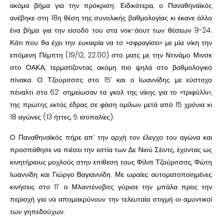
ακόμα βήμα για την πρόκριση. Ειδικότερα, ο Παναθηναϊκός
ανέβηκε στη 18η θέση της συνολικής βαθμολογίας κι έκανε άλλο
ένα βήμα για την είσοδό του στα νοκ-άουτ των θέσεων 9-24.
Κάτι που θα έχει την ευκαιρία να το «σφραγίσει» με μία νίκη την
επόμενη Πέμπτη (19/12, 22:00) στο ματς με την Ντινάμο Μινσκ
στο ΟΑΚΑ, τερματίζοντας ακόμη πιο ψηλά στο βαθμολογικό
πίνακα. Ο Τζούριτσιτς στο 15’ και ο Ιωαννίδης με εύστοχο
πέναλτι στο 62’ σημείωσαν τα γκολ της νίκης για το «τριφύλλι»,
της πρώτης εκτός έδρας σε φάση ομίλων μετά από 15 χρόνια κι
18 αγώνες (13 ήττες, 5 ισοπαλίες).
Ο Παναθηναϊκός πήρε απ’ την αρχή τον έλεγχο του αγώνα και
προσπάθησε να πιέσει την εστία των Δε Νιού Σέιντς, έχοντας ως
κινητήριους μοχλούς στην επίθεση τους Φίλιπ Τζούριτσιτς, Φώτη
Ιωαννίδη και Γιώργο Βαγιαννίδη. Με ωραίες αυτοματοποιημένες
κινήσεις στο 11’ ο Μλαντένοβιτς γύρισε την μπάλα προς την
περιοχή για να απομακρύνουν την τελευταία στιγμή οι αμυντικοί
των γηπεδούχων.