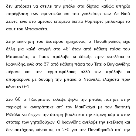
δεν μπόρεσε να στείλει την μπάλα στα δίχτυα, καθώς υπήρξε
παρέμβαση των αμυντικών και του γκολκίπερ των Δε Νιού
Σέιντς, ενώ στο αμέσως επόμενο λεπτό Ρόμπερτς μπλόκαρε το
σουτ του Μπακασέτα.
Στην εκκίνηση του δευτέρου ημιχρόνου, ο Παναθηναϊκός είχε
άλλη μία καλή στιγμή στο 48’ όταν από κάθετη πάσα του
Μπακασέτα, ο Πασκ πρόλαβε κι έδιωξε πριν εκτελέσει ο
Ιωαννίδης, ενώ στο 57’ από κάθετη πάσα του Τετέ, ο Βαγιαννίδης
πέρασε και τον τερματοφύλακα, αλλά τον πρόλαβε κι
απομάκρυνε με δύναμη την μπάλα ο Ντάνιελς, ελάχιστα πριν
κάνει το 0-2.
Στο 60’ ο Τζούριτσιτς έκλεψε ψηλά την μπάλα, πάτησε στην
περιοχή κι ανατράπηκε απ’ τον ΜακΓκάχεϊ με τον διαιτητή
Ρεϊτάλα να δείχνει την άσπρη βούλα και την κίτρινη κάρτα στον
στόπερ των γηπεδούχων. Ο Ιωαννίδης ανέλαβε την εκτέλεση και
δεν αστόχησε, κάνοντας το 2-0 για τον Παναθηναϊκό απ’ την