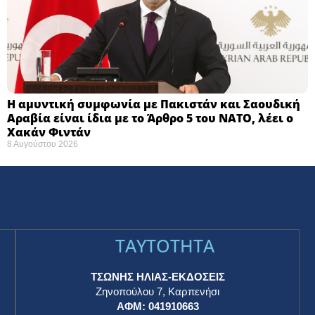
Η αμυντική συμφωνία με Πακιστάν και Σαουδική
Αραβία είναι ίδια με το Άρθρο 5 του ΝΑΤΟ, λέει ο
Χακάν Φιντάν
8 Αυγούστου 2026
TAYTOTHTA
ΤΣΩΝΗΣ ΗΛΙΑΣ-ΕΚΔΟΣΕΙΣ
Ζηνοπούλου 7, Καρπενήσι
ΑΦΜ: 041910663
η