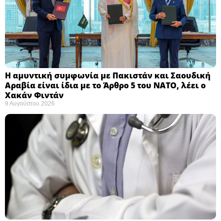
Η αμυντική συμφωνία με Πακιστάν και Σαουδική
Αραβία είναι ίδια με το Άρθρο 5 του ΝΑΤΟ, λέει ο
Χακάν Φιντάν ​
9 Αυγούστου 2026