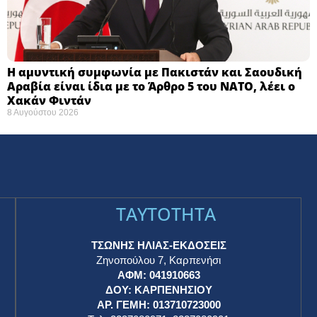
Η αμυντική συμφωνία με Πακιστάν και Σαουδική
Αραβία είναι ίδια με το Άρθρο 5 του ΝΑΤΟ, λέει ο
Χακάν Φιντάν
8 Αυγούστου 2026
TAYTOTHTA
ΤΣΩΝΗΣ ΗΛΙΑΣ-ΕΚΔΟΣΕΙΣ
Ζηνοπούλου 7, Καρπενήσι
ΑΦΜ: 041910663
η
ΔΟΥ: ΚΑΡΠΕΝΗΣΙΟΥ
ΑΡ. ΓΕΜΗ: 013710723000