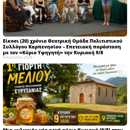
Eίκοσι (20) χρόνια Θεατρική Ομάδα Πολιτιστικού
Συλλόγου Καρπενησίου – Επετειακή παράσταση
με τον «Κύριο Υφηγητή» την Κυριακή 9/8
8 Αυγούστου 2026
Μια «γλυκιά» νέα αρχή αύριο Κυριακή (9/8) στον