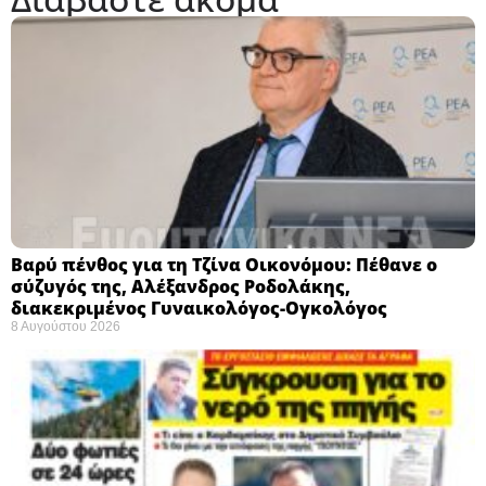
Βαρύ πένθος για τη Τζίνα Οικονόμου: Πέθανε ο
σύζυγός της, Αλέξανδρος Ροδολάκης,
διακεκριμένος Γυναικολόγος-Ογκολόγος
8 Αυγούστου 2026