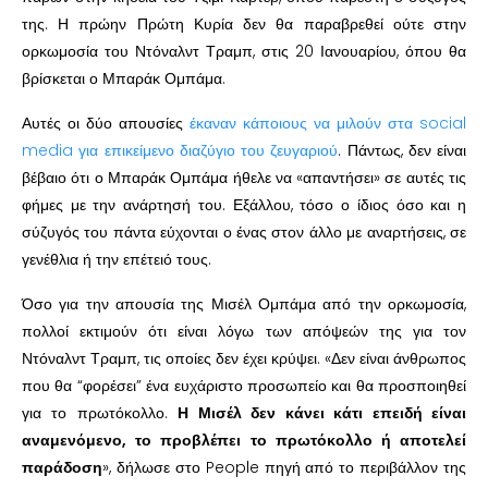
της. Η πρώην Πρώτη Κυρία δεν θα παραβρεθεί ούτε στην
ορκωμοσία του Ντόναλντ Τραμπ, στις 20 Ιανουαρίου, όπου θα
βρίσκεται ο Μπαράκ Ομπάμα.
Αυτές οι δύο απουσίες
έκαναν κάποιους να μιλούν στα social
media για επικείμενο διαζύγιο του ζευγαριού
. Πάντως, δεν είναι
βέβαιο ότι ο Μπαράκ Ομπάμα ήθελε να «απαντήσει» σε αυτές τις
φήμες με την ανάρτησή του. Εξάλλου, τόσο ο ίδιος όσο και η
σύζυγός του πάντα εύχονται ο ένας στον άλλο με αναρτήσεις, σε
γενέθλια ή την επέτειό τους.
Όσο για την απουσία της Μισέλ Ομπάμα από την ορκωμοσία,
πολλοί εκτιμούν ότι είναι λόγω των απόψεών της για τον
Ντόναλντ Τραμπ, τις οποίες δεν έχει κρύψει. «Δεν είναι άνθρωπος
που θα “φορέσει” ένα ευχάριστο προσωπείο και θα προσποιηθεί
για το πρωτόκολλο.
Η Μισέλ δεν κάνει κάτι επειδή είναι
αναμενόμενο, το προβλέπει το πρωτόκολλο ή αποτελεί
παράδοση
», δήλωσε στο People πηγή από το περιβάλλον της