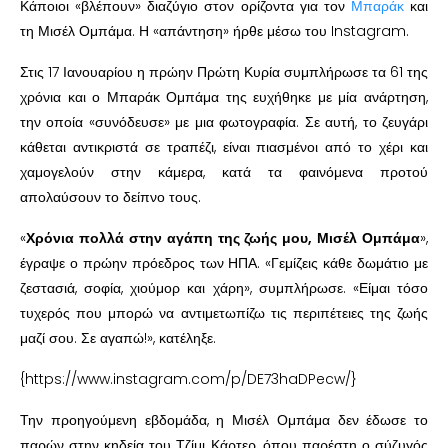
Κάποιοι «βλέπουν» διαζύγιο στον ορίζοντα για τον
Μπαράκ
και
τη Μισέλ Ομπάμα. Η «απάντηση» ήρθε μέσω του Instagram.
Στις 17 Ιανουαρίου η πρώην Πρώτη Κυρία συμπλήρωσε τα 61 της
χρόνια και ο Μπαράκ Ομπάμα της ευχήθηκε με μία ανάρτηση,
την οποία «συνόδευσε» με μια φωτογραφία. Σε αυτή, το ζευγάρι
κάθεται αντικριστά σε τραπέζι, είναι πιασμένοι από το χέρι και
χαμογελούν στην κάμερα, κατά τα φαινόμενα προτού
απολαύσουν το δείπνο τους.
«
Χρόνια πολλά στην αγάπη της ζωής μου, Μισέλ Ομπάμα
»,
έγραψε ο πρώην πρόεδρος των ΗΠΑ. «Γεμίζεις κάθε δωμάτιο με
ζεστασιά, σοφία, χιούμορ και χάρη», συμπλήρωσε. «Είμαι τόσο
τυχερός που μπορώ να αντιμετωπίζω τις περιπέτειες της ζωής
μαζί σου. Σε αγαπώ!», κατέληξε.
{https://www.instagram.com/p/DE73haDPecw/}
Την προηγούμενη εβδομάδα, η Μισέλ Ομπάμα δεν έδωσε το
παρών στην κηδεία του Τζίμι Κάρτερ, όπου παρέστη ο σύζυγός