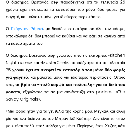
Ο διάσημος Βρετανός σεφ παραδέχτηκε ότι τα τελευταία 25
χρόνια έχει επισκεφτεί τα εστιατόριά του μόνο δύο φορές για
φαγητό, και μάλιστα, μόνο για ιδιαίτερες περιστάσεις.
Ο
Γκόρντον Ράμσεϊ
, με δεκάδες εστιατόρια σε όλο τον κόσμο,
αποκάλυψε ότι δεν μπορεί να καθίσει και να φάει σε κανένα από
τα καταστήματά του.
Ο διάσημος Βρετανός σεφ, γνωστός από τις εκπομπές «Kitchen
Nightmares» και «MasterChef», παραδέχτηκε ότι τα τελευταία
25 χρόνια
έχει επισκεφτεί τα εστιατόριά του μόνο δύο φορές
για φαγητό
, και μάλιστα, μόνο για ιδιαίτερες περιστάσεις. Όπως
είπε,
τα βρίσκει «πολύ κομψά και πολυτελή» για τα δικά του
γούστα
, εξηγώντας τα σε μια συνέντευξη στο podcast «The
Savoy Originals».
«Μία φορά ήταν για τα γενέθλια της κόρης μου, Μέγκαν, και άλλη
μία για ένα δείπνο με τον Μπράντλεϊ Κούπερ. Δεν είναι το στυλ
μου, είναι πολύ «πολυτελές» για μένα. Περίεργο, έτσι; Χτίζεις κάτι