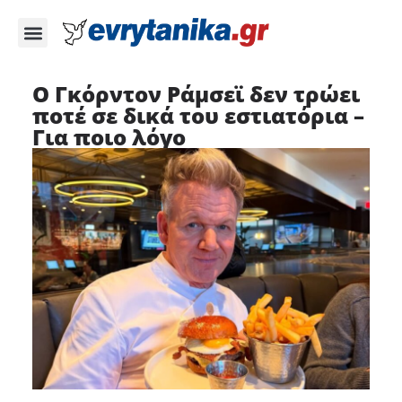
O Γκόρντον Ράμσεϊ δεν τρώει
ποτέ σε δικά του εστιατόρια –
Για ποιο λόγο