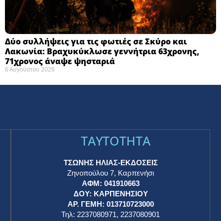
Δύο συλλήψεις για τις φωτιές σε Σκύρο και
Λακωνία: Βραχυκύκλωσε γεννήτρια 63χρονης,
71χρονος άναψε ψησταριά
6 Αυγούστου 2026
TAYTOTHTA
ΤΣΩΝΗΣ ΗΛΙΑΣ-ΕΚΔΟΣΕΙΣ
Ζηνοπούλου 7, Καρπενήσι
ΑΦΜ: 041910663
η
ΔΟΥ: ΚΑΡΠΕΝΗΣΙΟΥ
ΑΡ. ΓΕΜΗ: 013710723000
Τηλ: 2237080971, 2237080901