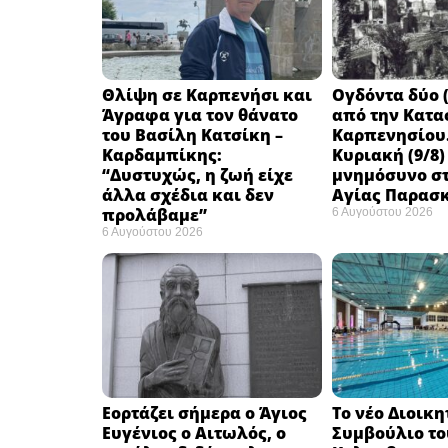
Θλίψη σε Καρπενήσι και
Ογδόντα δύο (
Άγραφα για τον θάνατο
από την Κατα
του Βασίλη Κατσίκη –
Καρπενησίου.
Καρδαμπίκης:
Κυριακή (9/8)
“Δυστυχώς, η ζωή είχε
μνημόσυνο στ
άλλα σχέδια και δεν
Αγίας Παρασ
προλάβαμε”
6 Αυγούστου 2026
6 Αυγούστου 2026
Εορτάζει σήμερα ο Άγιος
Το νέο Διοικη
Ευγένιος ο Αιτωλός, ο
Συμβούλιο το