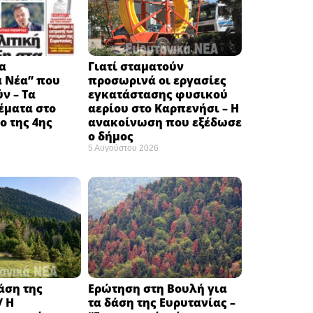
α
Γιατί σταματούν
ά Νέα” που
προσωρινά οι εργασίες
ν – Τα
εγκατάστασης φυσικού
έματα στο
αερίου στο Καρπενήσι – Η
 της 4ης
ανακοίνωση που εξέδωσε
ο δήμος
5 Αυγούστου 2026
δάση της
Ερώτηση στη Βουλή για
/ Η
τα δάση της Ευρυτανίας –