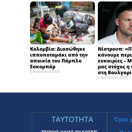
Κολομβία: Διασώθηκε
Νίστρουπ: «Π
ιπποποταμάκι από την
κάνουμε περι
αποικία του Πάμπλο
ευκαιρίες – 
Εσκομπάρ ​
μας στόχος η
στη Βουλγαρί
6 Αυγούστου 2026
6 Αυγούστου 2026
TAYTOTHTA
Όροι 