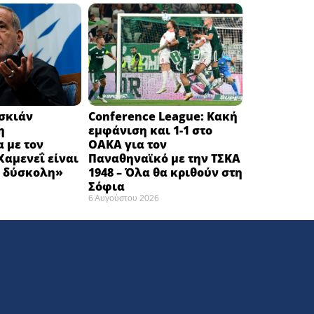
εσκιάν
Conference League: Κακή
η
εμφάνιση και 1-1 στο
 με τον
ΟΑΚΑ για τον
αμενεΐ είναι
Παναθηναϊκό με την ΤΣΚΑ
 δύσκολη» ​
1948 – Όλα θα κριθούν στη
Σόφια ​
6 Αυγούστου 2026