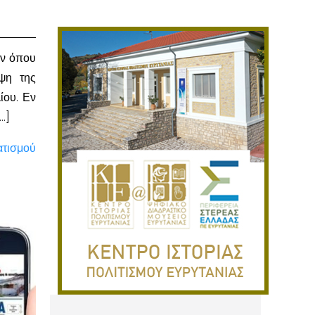
ων όπου
ψη της
ίου. Εν
…]
ατισμού