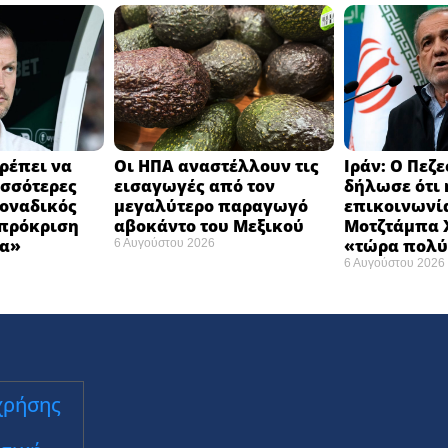
ρέπει να
Οι ΗΠΑ αναστέλλουν τις
Ιράν: Ο Πεζ
σσότερες
εισαγωγές από τον
δήλωσε ότι 
Μοναδικός
μεγαλύτερο παραγωγό
επικοινωνία
 πρόκριση
αβοκάντο του Μεξικού ​
Μοτζτάμπα Χ
α» ​
«τώρα πολύ
6 Αυγούστου 2026
6 Αυγούστου 2026
χρήσης