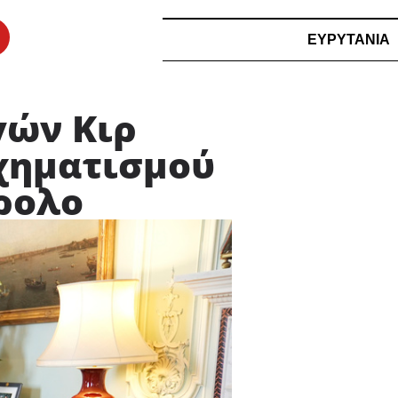
ΕΥΡΥΤΑΝΙΑ
γών Κιρ
χηματισμού
ρολο