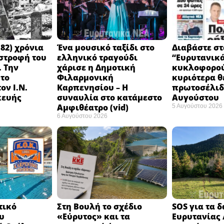
82) χρόνια
Ένα μουσικό ταξίδι στο
Διαβάστε στ
στροφή του
ελληνικό τραγούδι
“Ευρυτανικ
 Την
χάρισε η Δημοτική
κυκλοφορού
 το
Φιλαρμονική
κυριότερα θ
ον Ι.Ν.
Καρπενησίου – Η
πρωτοσέλιδο
κευής
συναυλία στο κατάμεστο
Αυγούστου
Αμφιθέατρο (vid)
5 Αυγούστου 2026
6 Αυγούστου 2026
τικό
Στη Βουλή το σχέδιο
SOS για τα 
υ
«Εύρυτος» και τα
Ευρυτανίας 