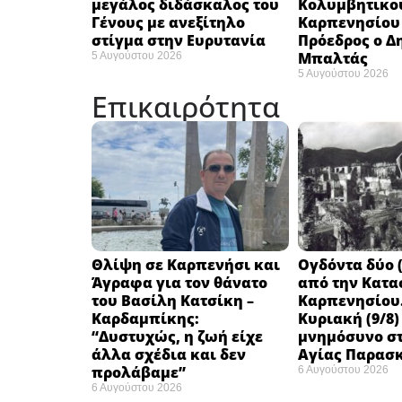
μεγάλος διδάσκαλος του
Κολυμβητικο
Γένους με ανεξίτηλο
Καρπενησίου (
στίγμα στην Ευρυτανία
Πρόεδρος ο Δ
Μπαλτάς
5 Αυγούστου 2026
5 Αυγούστου 2026
Επικαιρότητα
Θλίψη σε Καρπενήσι και
Ογδόντα δύο (
Άγραφα για τον θάνατο
από την Κατα
του Βασίλη Κατσίκη –
Καρπενησίου.
Καρδαμπίκης:
Κυριακή (9/8)
“Δυστυχώς, η ζωή είχε
μνημόσυνο στ
άλλα σχέδια και δεν
Αγίας Παρασ
προλάβαμε”
6 Αυγούστου 2026
6 Αυγούστου 2026