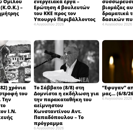
ύ Ομίλου
ενεργειακά έργα –
συσσώρευση
Κ.Ο.Κ.) –
Ερώτηση 4 βουλευτών
βιομάζας αυ
ημήτρης
του ΚΚΕ προς τον
δραματικά τ
Υπουργό Περιβάλλοντος
δασικών π
4 Αυγούστου 2026
4 Αυγούστου 2026
82) χρόνια
Το Σάββατο (8/8) στη
“Εφυγαν” α
στροφή του
Δομνίστα η εκδήλωση για
μας… (6/8/26
 Την
την παρακαταθήκη του
6 Αυγούστου 2026
 το
αείμνηστου
ον Ι.Ν.
Κωνσταντίνου Αντ.
κευής
Παπαδόπουλου – Το
πρόγραμμα
6 Αυγούστου 2026