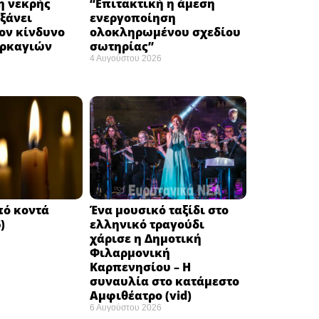
 νεκρής
“Eπιτακτική η άμεση
ξάνει
ενεργοποίηση
ον κίνδυνο
ολοκληρωμένου σχεδίου
υρκαγιών
σωτηρίας”
4 Αυγούστου 2026
πό κοντά
Ένα μουσικό ταξίδι στο
)
ελληνικό τραγούδι
χάρισε η Δημοτική
Φιλαρμονική
Καρπενησίου – Η
συναυλία στο κατάμεστο
Αμφιθέατρο (vid)
6 Αυγούστου 2026