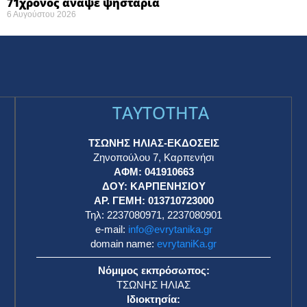
71χρονος άναψε ψησταριά
6 Αυγούστου 2026
TAYTOTHTA
ΤΣΩΝΗΣ ΗΛΙΑΣ-ΕΚΔΟΣΕΙΣ
Ζηνοπούλου 7, Καρπενήσι
ΑΦΜ: 041910663
η
ΔΟΥ: ΚΑΡΠΕΝΗΣΙΟΥ
ΑΡ. ΓΕΜΗ: 013710723000
Τηλ: 2237080971, 2237080901
e-mail:
info@evrytanika.gr
domain name:
evrytaniKa.gr
Νόμιμος εκπρόσωπος:
ΤΣΩΝΗΣ ΗΛΙΑΣ
Ιδιοκτησία: