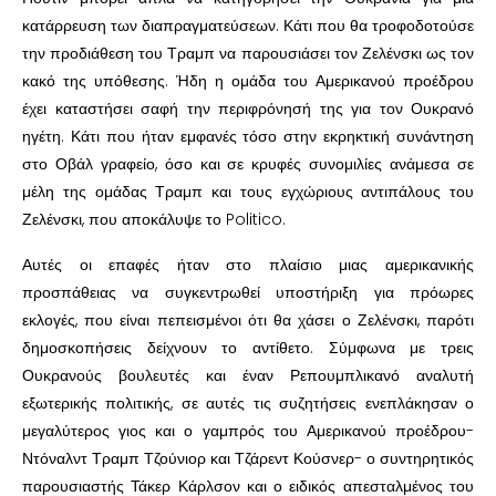
κατάρρευση των διαπραγματεύσεων. Κάτι που θα τροφοδοτούσε
την προδιάθεση του Τραμπ να παρουσιάσει τον Ζελένσκι ως τον
κακό της υπόθεσης. Ήδη η ομάδα του Αμερικανού προέδρου
έχει καταστήσει σαφή την περιφρόνησή της για τον Ουκρανό
ηγέτη. Κάτι που ήταν εμφανές τόσο στην εκρηκτική συνάντηση
στο Οβάλ γραφείο, όσο και σε κρυφές συνομιλίες ανάμεσα σε
μέλη της ομάδας Τραμπ και τους εγχώριους αντιπάλους του
Ζελένσκι, που αποκάλυψε το Politico.
Αυτές οι επαφές ήταν στο πλαίσιο μιας αμερικανικής
προσπάθειας να συγκεντρωθεί υποστήριξη για πρόωρες
εκλογές, που είναι πεπεισμένοι ότι θα χάσει ο Ζελένσκι, παρότι
δημοσκοπήσεις δείχνουν το αντίθετο. Σύμφωνα με τρεις
Ουκρανούς βουλευτές και έναν Ρεπουμπλικανό αναλυτή
εξωτερικής πολιτικής, σε αυτές τις συζητήσεις ενεπλάκησαν ο
μεγαλύτερος γιος και ο γαμπρός του Αμερικανού προέδρου-
Ντόναλντ Τραμπ Τζούνιορ και Τζάρεντ Κούσνερ- ο συντηρητικός
παρουσιαστής Τάκερ Κάρλσον και ο ειδικός απεσταλμένος του