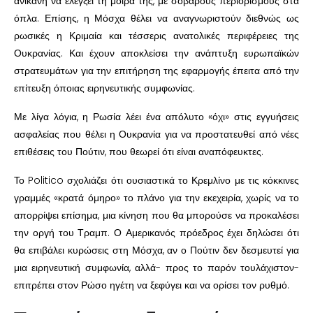
ανίκανη να ελέγξει τη μοίρα της, με σοβαρούς περιορισμούς στα
όπλα. Επίσης, η Μόσχα θέλει να αναγνωριστούν διεθνώς ως
ρωσικές η Κριμαία και τέσσερις ανατολικές περιφέρειες της
Ουκρανίας. Και έχουν αποκλείσει την ανάπτυξη ευρωπαϊκών
στρατευμάτων για την επιτήρηση της εφαρμογής έπειτα από την
επίτευξη όποιας ειρηνευτικής συμφωνίας.
Με λίγα λόγια, η Ρωσία λέει ένα απόλυτο «όχι» στις εγγυήσεις
ασφαλείας που θέλει η Ουκρανία για να προστατευθεί από νέες
επιθέσεις του Πούτιν, που θεωρεί ότι είναι αναπόφευκτες.
Το Politico σχολιάζει ότι ουσιαστικά το Κρεμλίνο με τις κόκκινες
γραμμές «κρατά όμηρο» το πλάνο για την εκεχειρία, χωρίς να το
απορρίψει επίσημα, μια κίνηση που θα μπορούσε να προκαλέσει
την οργή του Τραμπ. Ο Αμερικανός πρόεδρος έχει δηλώσει ότι
θα επιβάλει κυρώσεις στη Μόσχα, αν ο Πούτιν δεν δεσμευτεί για
μια ειρηνευτική συμφωνία, αλλά- προς το παρόν τουλάχιστον-
επιτρέπει στον Ρώσο ηγέτη να ξεφύγει και να ορίσει τον ρυθμό.