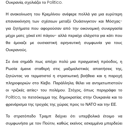
Ουκρανία, σχολιάζει το Politico.
Η ανακοίνωση του Κρεμλίνου ανέφερε πολλά για μια ευρύτερη
επανεκκίνηση των σχέσεων μεταξύ Ουάσινγκτον και Μόσχας-
για ζητήματα που αφορούσαν από την οικονομική συνεργασία
μέχρι ματς χόκεϊ επί πάγου- αλλά περιείχε ελάχιστα για κάτι που
θα έμοιαζε με ουσιαστική ειρηνευτική συμφωνία για τους
Ουκρανούς.
Σε ένα σημάδι πως απέχει πολύ μια πραγματική πρόοδος, η
Ρωσία έμεινε σταθερή στις μαξιμαλιστικές απαιτήσεις της,
ζητώντας να τερματιστεί η στρατιωτική βοήθεια και η παροχή
πληροφοριών στο Κίεβο. Παράλληλα, θέλει να αντιμετωπιστούν
οι «ριζικές αιτίες» του πολέμου. Στόχος, όπως περιγράφει το
Politico, το πετσόκομμα της δημοκρατίας στην Ουκρανία και το
φρενάρισμα της τροχιάς της χώρας προς το ΝΑΤΟ και την ΕΕ.
Το στρατόπεδο Τραμπ δείχνει ότι υπερβολικά έτοιμο να
συμφωνήσει με τον Πούτιν, καθώς εκείνος εσκεμμένα μπερδεύει