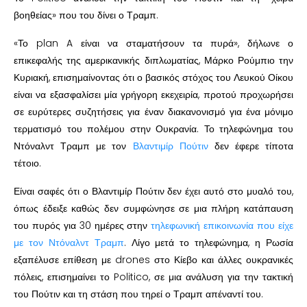
βοηθείας» που του δίνει ο Τραμπ.
«Το plan A είναι να σταματήσουν τα πυρά», δήλωνε ο
επικεφαλής της αμερικανικής διπλωματίας, Μάρκο Ρούμπιο την
Κυριακή, επισημαίνοντας ότι ο βασικός στόχος του Λευκού Οίκου
είναι να εξασφαλίσει μία γρήγορη εκεχειρία, προτού προχωρήσει
σε ευρύτερες συζητήσεις για έναν διακανονισμό για ένα μόνιμο
τερματισμό του πολέμου στην Ουκρανία. Το τηλεφώνημα του
Ντόναλντ Τραμπ με τον
Βλαντιμίρ Πούτιν
δεν έφερε τίποτα
τέτοιο.
Είναι σαφές ότι ο Βλαντιμίρ Πούτιν δεν έχει αυτό στο μυαλό του,
όπως έδειξε καθώς δεν συμφώνησε σε μια πλήρη κατάπαυση
του πυρός για 30 ημέρες στην
τηλεφωνική επικοινωνία που είχε
με τον Ντόναλντ Τραμπ
. Λίγο μετά το τηλεφώνημα, η Ρωσία
εξαπέλυσε επίθεση με drones στο Κίεβο και άλλες ουκρανικές
πόλεις, επισημαίνει το Politico, σε μια ανάλυση για την τακτική
του Πούτιν και τη στάση που τηρεί ο Τραμπ απέναντί του.