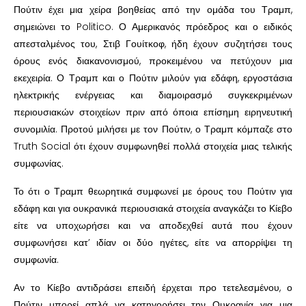
Πούτιν έχει μια χείρα βοηθείας από την ομάδα του Τραμπ,
σημειώνει το Politico. Ο Αμερικανός πρόεδρος και ο ειδικός
απεσταλμένος του, Στιβ Γουίτκοφ, ήδη έχουν συζητήσει τους
όρους ενός διακανονισμού, προκειμένου να πετύχουν μια
εκεχειρία. Ο Τραμπ και ο Πούτιν μιλούν για εδάφη, εργοστάσια
ηλεκτρικής ενέργειας και διαμοιρασμό συγκεκριμένων
περιουσιακών στοιχείων πριν από όποια επίσημη ειρηνευτική
συνομιλία. Προτού μιλήσει με τον Πούτιν, ο Τραμπ κόμπαζε στο
Truth Social ότι έχουν συμφωνηθεί πολλά στοιχεία μιας τελικής
συμφωνίας.
Το ότι ο Τραμπ θεωρητικά συμφωνεί με όρους του Πούτιν για
εδάφη και για ουκρανικά περιουσιακά στοιχεία αναγκάζει το Κίεβο
είτε να υποχωρήσει και να αποδεχθεί αυτά που έχουν
συμφωνήσει κατ’ ιδίαν οι δύο ηγέτες, είτε να απορρίψει τη
συμφωνία.
Αν το Κίεβο αντιδράσει επειδή έρχεται προ τετελεσμένου, ο
Πούτιν μπορεί απλά να κατηγορήσει την Ουκρανία για μια