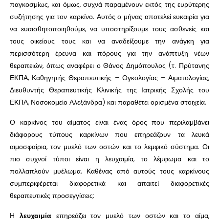
παγκοσμίως, και όμως, συχνά παραμένουν εκτός της ευρύτερης
συζήτησης για τον καρκίνο. Αυτός ο μήνας αποτελεί ευκαιρία για
να ευαισθητοποιηθούμε, να υποστηρίξουμε τους ασθενείς και
τους οικείους τους και να αναδείξουμε την ανάγκη για
περισσότερη έρευνα και πόρους για την ανάπτυξη νέων
θεραπειών, όπως αναφέρει ο Θάνος Δημόπουλος (τ. Πρύτανης
ΕΚΠΑ, Καθηγητής Θεραπευτικής – Ογκολογίας – Αιματολογίας,
Διευθυντής Θεραπευτικής Κλινικής της Ιατρικής Σχολής του
ΕΚΠΑ, Νοσοκομείο Αλεξάνδρα) και παραθέτει ορισμένα στοιχεία.
Ο καρκίνος του αίματος είναι ένας όρος που περιλαμβάνει
διάφορους τύπους καρκίνων που επηρεάζουν τα λευκά
αιμοσφαίρια, τον μυελό των οστών και το λεμφικό σύστημα. Οι
πιο συχνοί τύποι είναι η λευχαιμία, το λέμφωμα και το
πολλαπλούν μυέλωμα. Καθένας από αυτούς τους καρκίνους
συμπεριφέρεται διαφορετικά και απαιτεί διαφορετικές
θεραπευτικές προσεγγίσεις:
Η
λευχαιμία
επηρεάζει τον μυελό των οστών και το αίμα,