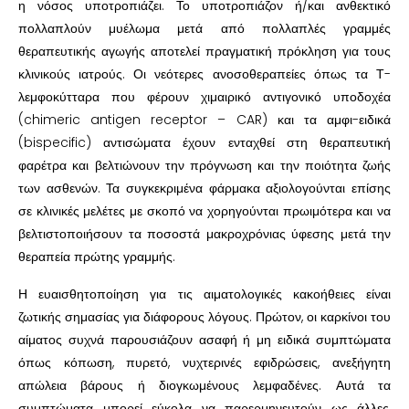
η νόσος υποτροπιάζει. Το υποτροπιάζον ή/και ανθεκτικό
πολλαπλούν μυέλωμα μετά από πολλαπλές γραμμές
θεραπευτικής αγωγής αποτελεί πραγματική πρόκληση για τους
κλινικούς ιατρούς. Οι νεότερες ανοσοθεραπείες όπως τα Τ-
λεμφοκύτταρα που φέρουν χιμαιρικό αντιγονικό υποδοχέα
(chimeric antigen receptor – CAR) και τα αμφι-ειδικά
(bispecific) αντισώματα έχουν ενταχθεί στη θεραπευτική
φαρέτρα και βελτιώνουν την πρόγνωση και την ποιότητα ζωής
των ασθενών. Τα συγκεκριμένα φάρμακα αξιολογούνται επίσης
σε κλινικές μελέτες με σκοπό να χορηγούνται πρωιμότερα και να
βελτιστοποιήσουν τα ποσοστά μακροχρόνιας ύφεσης μετά την
θεραπεία πρώτης γραμμής.
Η ευαισθητοποίηση για τις αιματολογικές κακοήθειες είναι
ζωτικής σημασίας για διάφορους λόγους. Πρώτον, οι καρκίνοι του
αίματος συχνά παρουσιάζουν ασαφή ή μη ειδικά συμπτώματα
όπως κόπωση, πυρετό, νυχτερινές εφιδρώσεις, ανεξήγητη
απώλεια βάρους ή διογκωμένους λεμφαδένες. Αυτά τα
συμπτώματα μπορεί εύκολα να παρερμηνευτούν ως άλλες,