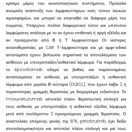
κρίσιμο μέρος του ανοσοποιητικού συστήματος. Προκαλεί
ανώμαλη ανάπτυξη των λεμφοκυττάρων, ενός τύπου λευκών
αιμοσφαιρίων, και μπορεί να επεκταθεί σε διάφορα μέρη του
σώματος. Υπάρχουν πολλοί διαφορετικοί τύποι και υπότυποι
λεμφώματος ανάλογα με το αν έχουν επιθετική ή αργή εξέλιξη και
αν προέρχονται από Β ή Τ λεμφοκύτταρα. Οι νεότερες
ανοσοθεραπείες με CAR Τ-λεμφοκύτταρα και με αμφι-ειδικά
αντισώματα έχουν βελτιώσει σημαντικά τα αποτελέσματα των
ασθενών με υποτροπιάζον/ανθεκτικό λέμφωμα. Για παράδειγμα,
το epcoritamab οδηγεί σε βαθιές και παρατεταμένες
ανταποκρίσεις σε ασθενείς με υποτροπιάζων ή ανθεκτικό
λέμφωμα από μεγάλα Β-κύτταρα (DLBCL), που έχουν λάβει 2 ή
περισσότερες γραμμές θεραπείας με διαχειρίσιμη τοξικότητα. Το
mosunetuzumab αποτελεί πλέον θεραπευτική επιλογή για
τους ασθενείς με υποτροπιάζον ή ανθεκτικό οζώδες λέμφωμα
μετά από τουλάχιστον 2 προηγούμενες γραμμές θεραπείας. Ο
αναστολέας επόμενης γενιάς της BTK, pirtobrutinib, έχει δείξει
αποτελεσματικότητα και αποτελεί πλέον επιλογή και για τους