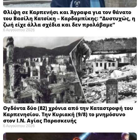
Θλίψη σε Καρπενήσι και Άγραφα για τον θάνατο
του Βασίλη Κατσίκη – Καρδαμπίκης: “Δυστυχώς, η
ζωή είχε άλλα σχέδια και δεν προλάβαμε”
6 Αυγούστου 2026
Ογδόντα δύο (82) χρόνια από την Καταστροφή του
Καρπενησίου. Την Κυριακή (9/8) το μνημόσυνο
στον Ι.Ν. Αγίας Παρασκευής
6 Αυγούστου 2026