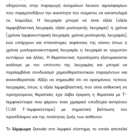
οδηγώντας στην παραγωγή ανώμαλων λευκών αιμοσφαιρίων
που παρεμποδίζουν την ικανότητα του σώματος να καταπολεμά
τις λοιμώξεις. Η λευχαιμία μπορεί να είναι οξεία (οξεία
λεμφοβλαστική λευχαιμία, οξεία μυελογενής λευχαιμία) ή χρόνια
(χρόνια λεμφοκυτταρική λευχαιμία, χρόνια μυελογενής λευχαιμία),
ενώ υπάρχουν και σπανιότερες εκφάνσεις της νόσου όπως η
χρόνια μυελομονοκυτταρική λευχαιμία, η λευχαιμία εκ τριχωτών
κυττάρων και άλλες. Η θεραπευτική προσέγγιση εξατομικεύεται
ανάλογα με τον υπότυπο της λευχαιμίας και μπορεί να
περιλαμβάνει συνδυασμό χημειοθεραπευτικών παραγόντων και
ανοσοθεραπεία. Αξίζει να σημειωθεί ότι σε ορισμένους τύπους
λευχαιμίας, όπως η οξεία λεμφοβλαστική, που είναι ανθεκτική σε
προηγούμενες θεραπείες έχει λάβει έγκριση η θεραπεία με Τ-
λεμφοκύτταρα που φέρουν έναν χιμαιρικό υποδοχέα αντιγόνου
(CAR Τ-λεμφοκύτταρα) με σημαντική βελτίωση του
προσδόκιμου και της ποιότητας ζωής των ασθενών.
Το
λέμφωμα
ξεκινάει στο λεμφικό σύστημα, το οποίο αποτελεί