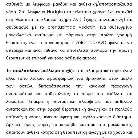
ασθενείς με λέμφωμα μανδύα και ανθεκτική/υποτροπιάζουσα
νόσο. Στο λέμφωμα Hodgkin τα τελευταία χρόνια έχει ενταχθεί
στη θεραπεία το κλασικό σχήμα AVD (χωρίς μπλεομυκίνη) σε
συνδυασμό με το brentuximab vedotin, ένα συζευγμένο
μονοκλωνικό αντίσωμα με φάρμακο, στην πρώτη γραμμή
θεραπείας, ενώ ο συνδυασμός nivolumab-AVD φαίνεται να
υπερέχει και είναι πιθανό να αποτελέσει σύντομα την πρώτη
θεραπευτική επιλογή για τους ασθενείς αυτούς.
Το
πολλαπλούν μυέλωμα
αρχίζει στα πλασματοκύτταρα, έναν
άλλο τύπο λευκών αιμοσφαιρίων που βρίσκονται στον μυελό
των οστών, διαταράσσοντας την κανονική παραγωγή
αντισωμάτων και καθιστώντας το σώμα πιο ευάλωτο σε
λοιμώξεις. Σήμερα, η συντριπτική πλειοψηφία των ασθενών
ανταποκρίνεται στην αρχική θεραπευτική αγωγή και σε πολλούς
ασθενείς η νόσος μένει σε ύφεση για μεγάλο χρονικό διάστημα.
Αρκετές όμως φορές, τα κακοήθη κύτταρα του μυελώματος
αποκτούν ανθεκτικότητα στη θεραπευτική αγωγή με το χρόνο και