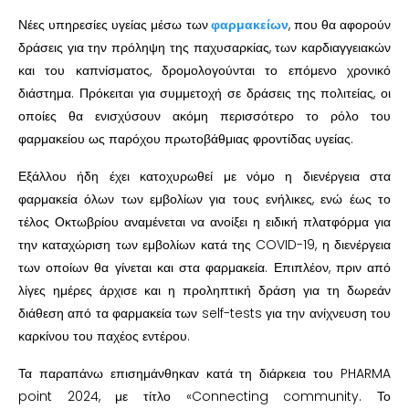
Νέες υπηρεσίες υγείας μέσω των
φαρμακείων
, που θα αφορούν
δράσεις για την πρόληψη της παχυσαρκίας, των καρδιαγγειακών
και του καπνίσματος, δρομολογούνται το επόμενο χρονικό
διάστημα. Πρόκειται για συμμετοχή σε δράσεις της πολιτείας, οι
οποίες θα ενισχύσουν ακόμη περισσότερο το ρόλο του
φαρμακείου ως παρόχου πρωτοβάθμιας φροντίδας υγείας.
Εξάλλου ήδη έχει κατοχυρωθεί με νόμο η διενέργεια στα
φαρμακεία όλων των εμβολίων για τους ενήλικες, ενώ έως το
τέλος Οκτωβρίου αναμένεται να ανοίξει η ειδική πλατφόρμα για
την καταχώριση των εμβολίων κατά της COVID-19, η διενέργεια
των οποίων θα γίνεται και στα φαρμακεία. Επιπλέον, πριν από
λίγες ημέρες άρχισε και η προληπτική δράση για τη δωρεάν
διάθεση από τα φαρμακεία των self-tests για την ανίχνευση του
καρκίνου του παχέος εντέρου.
Τα παραπάνω επισημάνθηκαν κατά τη διάρκεια του PHARMA
point 2024, με τίτλο «Connecting community. Το