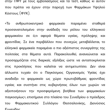
στην ΠΦΥ με τους εμβολιασμούς και τα τεστ, καθώς κι αυτόν
που πρέπει να έχουν στην παροχή των Φαρμάκων Υψηλού
Κόστους (ΦΥΚ).
«Το ανθρωποκεντρικό φαρμακείο παραμένει σταθερά
προσανατολισμένο στην ανάδειξη του ρόλου του ελληνικού
φαρμακείου σε ό,τι αφορά θέματα υγείας, πρόληψης και
φροντίδας. Σε ένα περιβάλλον που συνεχώς μεταβάλλεται, το
ελληνικό φαρμακείο παραμένει ο πιο αξιόπιστος συνεργάτης της
πολιτείας στα θέματα αυτά. Παρακολουθεί, ανανεώνεται και
προσαρμόζεται στις διαρκείς εξελίξεις ώστε να ανταποκρίνεται
στις προκλήσεις που καλείται να αντιμετωπίσει. Δεν είναι
άλλωστε τυχαίο ότι ο Παγκόσμιος Οργανισμός Υγείας έχει
αναδείξει το φαρμακείο ως χώρο πρωτοβάθμιας φροντίδας
υγείας και συστήνει στις κυβερνήσεις όλων των χωρών να
αξιοποιήσουν την προσφερόμενη βοήθεια των φαρμακείων
παγκοσμίως», επισήμανε στο πλαίσιο του Συνεδρίου ο πρόεδρος
του Φαρμακευτικού Συλλόγου Θεσσαλονίκης, Διονύσιος
Ευγενίδης.