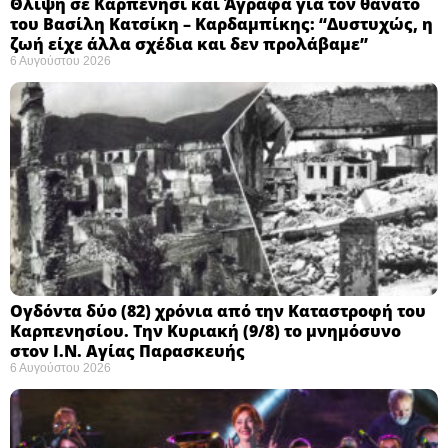
Θλίψη σε Καρπενήσι και Άγραφα για τον θάνατο
του Βασίλη Κατσίκη – Καρδαμπίκης: “Δυστυχώς, η
ζωή είχε άλλα σχέδια και δεν προλάβαμε”
6 Αυγούστου 2026
Ογδόντα δύο (82) χρόνια από την Καταστροφή του
Καρπενησίου. Την Κυριακή (9/8) το μνημόσυνο
στον Ι.Ν. Αγίας Παρασκευής
6 Αυγούστου 2026