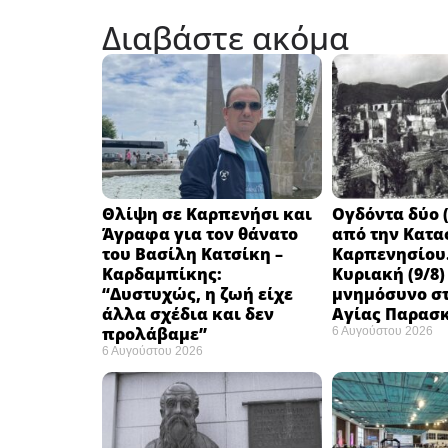
Διαβάστε ακόμα
Θλίψη σε Καρπενήσι και
Ογδόντα δύο (
Άγραφα για τον θάνατο
από την Κατα
του Βασίλη Κατσίκη –
Καρπενησίου.
Καρδαμπίκης:
Κυριακή (9/8)
“Δυστυχώς, η ζωή είχε
μνημόσυνο στ
άλλα σχέδια και δεν
Αγίας Παρασ
προλάβαμε”
6 Αυγούστου 2026
6 Αυγούστου 2026