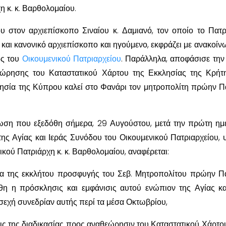
η κ. κ. Βαρθολομαίου.
 στον αρχιεπίσκοπο Σιναίου κ. Δαμιανό, τον οποίο το Πατρ
 και κανονικό αρχιεπίσκοπο και ηγούμενο, εκφράζει με ανακοίν
ος του
Οικουμενικού Πατριαρχείου
. Παράλληλα, αποφάσισε την
εώρησης του Καταστατικού Χάρτου της Εκκλησίας της Κρήτ
λησία της Κύπρου καλεί στο Φανάρι τον μητροπολίτη πρώην Π
νωση που εξεδόθη σήμερα, 29 Αυγούστου, μετά την πρώτη ημ
της Αγίας και Ιεράς Συνόδου του Οικουμενικού Πατριαρχείου, 
κού Πατριάρχη κ. κ. Βαρθολομαίου, αναφέρεται:
μα της εκκλήτου προσφυγής του Σεβ. Μητροπολίτου πρώην Π
θη η πρόσκλησις και εμφάνισις αυτού ενώπιον της Αγίας κα
σεχή συνεδρίαν αυτής περί τα μέσα Οκτωβρίου,
ις της διαδικασίας προς αναθεώρησιν του Καταστατικού Χάρτου