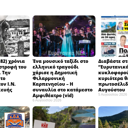
82) χρόνια
Ένα μουσικό ταξίδι στο
Διαβάστε στ
στροφή του
ελληνικό τραγούδι
“Ευρυτανικ
 Την
χάρισε η Δημοτική
κυκλοφορού
 το
Φιλαρμονική
κυριότερα θ
ον Ι.Ν.
Καρπενησίου – Η
πρωτοσέλιδο
κευής
συναυλία στο κατάμεστο
Αυγούστου
Αμφιθέατρο (vid)
5 Αυγούστου 2026
6 Αυγούστου 2026