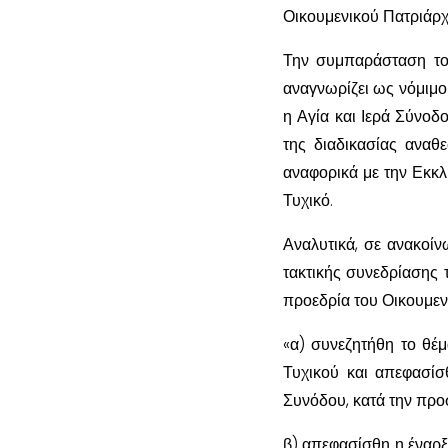
Οικουμενικού Πατριάρχ
Την συμπαράσταση του
αναγνωρίζει ως νόμιμο
η Αγία και Ιερά Σύνοδ
της διαδικασίας αναθ
αναφορικά με την Εκκ
Τυχικό.
Αναλυτικά, σε ανακοί
τακτικής συνεδρίασης 
προεδρία του Οικουμενι
«α) συνεζητήθη το θέ
Τυχικού και απεφασίσ
Συνόδου, κατά την προ
β) απεφασίσθη η έναρξ