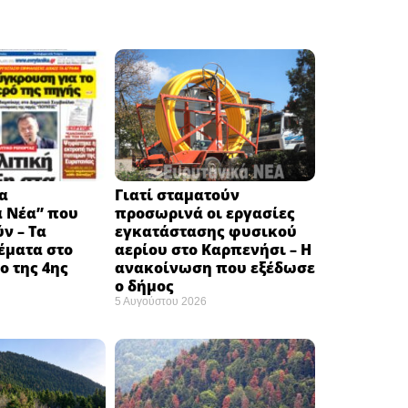
α
Γιατί σταματούν
ά Νέα” που
προσωρινά οι εργασίες
ν – Τα
εγκατάστασης φυσικού
έματα στο
αερίου στο Καρπενήσι – Η
 της 4ης
ανακοίνωση που εξέδωσε
ο δήμος
5 Αυγούστου 2026