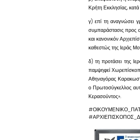
Κρήτη Εκκλησίας, κατά
γ) επί τη αναγνώσει γ
συμπαράστασις προς αυ
και κανονικόν Αρχιεπί
καθεστώς της Ιεράς Μο
δ) τη προτάσει της Ι
παμψηφεί Χωρεπίσκοπο
Αθηναγόρας Καρακωστα
ο Πρωτοσύγκελλος αυτο
Κερασούντος».
#ΟΙΚΟΥΜΕΝΙΚΟ
#ΑΡΧΙΕΠΙΣΚΟΠΟΣ_