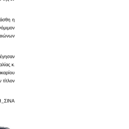
ράσθη η
νόμιμον
 αιώνων
λέγησαν
λίας κ.
ακαρίου
 τίτλον
ΣΙΝΑ