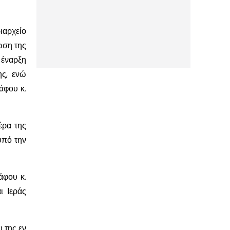
ιαρχείο
ωση της
 έναρξη
ης, ενώ
άφου κ.
έρα της
υπό την
άφου κ.
ι Ιεράς
 της εν