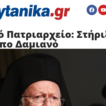
 Πατριαρχείο: Στήρι
πο Δαμιανό