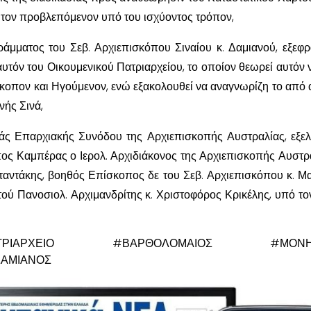
 τον προβλεπόμενον υπό του ισχύοντος τρόπον,
ράμματος του Σεβ. Αρχιεπισκόπου Σιναίου κ. Δαμιανού, εξεφ
τόν του Οικουμενικού Πατριαρχείου, το οποίον θεωρεί αυτόν 
σκοπον και Ηγούμενον, ενώ εξακολουθεί να αναγνωρίζη το από
νής Σινά,
εράς Επαρχιακής Συνόδου της Αρχιεπισκοπής Αυστραλίας, εξε
ς Καμπέρας ο Ιερολ. Αρχιδιάκονος της Αρχιεπισκοπής Αυστρα
ντάκης, βοηθός Επίσκοπος δε του Σεβ. Αρχιεπισκόπου κ. Μ
ύ Πανοσιολ. Αρχιμανδρίτης κ. Χριστοφόρος Κρικέλης, υπό τον
_ΠΑΤΡΙΑΡΧΕΙΟ #ΒΑΡΘΟΛΟΜΑΙΟΣ #ΜΟΝΗ_
ΔΑΜΙΑΝΟΣ