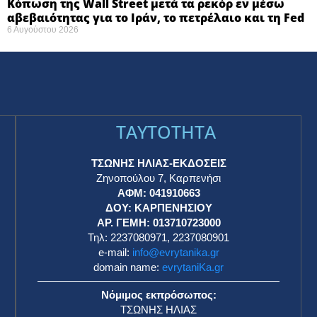
Κόπωση της Wall Street μετά τα ρεκόρ εν μέσω
αβεβαιότητας για το Ιράν, το πετρέλαιο και τη Fed
6 Αυγούστου 2026
TAYTOTHTA
ΤΣΩΝΗΣ ΗΛΙΑΣ-ΕΚΔΟΣΕΙΣ
Ζηνοπούλου 7, Καρπενήσι
ΑΦΜ: 041910663
η
ΔΟΥ: ΚΑΡΠΕΝΗΣΙΟΥ
ΑΡ. ΓΕΜΗ: 013710723000
Τηλ: 2237080971, 2237080901
e-mail:
info@evrytanika.gr
domain name:
evrytaniKa.gr
Νόμιμος εκπρόσωπος:
ΤΣΩΝΗΣ ΗΛΙΑΣ