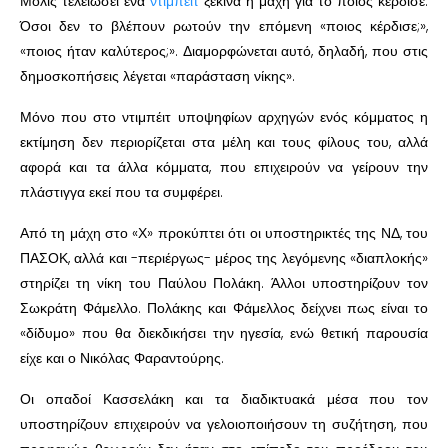
Μόλις τελειώσει ένα
ντιμπέιτ
ξεκινά η μάχη για το ποιος κέρδισε.
Όσοι δεν το βλέπουν ρωτούν την επόμενη «ποιος κέρδισε;»,
«ποιος ήταν καλύτερος;». Διαμορφώνεται αυτό, δηλαδή, που στις
δημοσκοπήσεις λέγεται «παράσταση νίκης».
Μόνο που στο ντιμπέιτ υποψηφίων αρχηγών ενός κόμματος η
εκτίμηση δεν περιορίζεται στα μέλη και τους φίλους του, αλλά
αφορά και τα άλλα κόμματα, που επιχειρούν να γείρουν την
πλάστιγγα εκεί που τα συμφέρει.
Από τη μάχη στο «Χ» προκύπτει ότι οι υποστηρικτές της ΝΔ, του
ΠΑΣΟΚ, αλλά και -περιέργως- μέρος της λεγόμενης «διαπλοκής»
στηρίζει τη νίκη του Παύλου Πολάκη. Άλλοι υποστηρίζουν τον
Σωκράτη Φάμελλο. Πολάκης και Φάμελλος δείχνει πως είναι το
«δίδυμο» που θα διεκδικήσει την ηγεσία, ενώ θετική παρουσία
είχε και ο Νικόλας Φαραντούρης.
Οι οπαδοί Κασσελάκη και τα διαδικτυακά μέσα που τον
υποστηρίζουν επιχειρούν να γελοιοποιήσουν τη συζήτηση, που