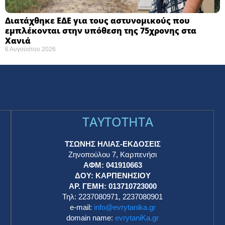
Διατάχθηκε ΕΔΕ για τους αστυνομικούς που
εμπλέκονται στην υπόθεση της 75χρονης στα
Χανιά
6 Αυγούστου 2026
TAYTOTHTA
ΤΣΩΝΗΣ ΗΛΙΑΣ-ΕΚΔΟΣΕΙΣ
Ζηνοπούλου 7, Καρπενήσι
ΑΦΜ: 041910663
η
ΔΟΥ: ΚΑΡΠΕΝΗΣΙΟΥ
ΑΡ. ΓΕΜΗ: 013710723000
Τηλ: 2237080971, 2237080901
e-mail:
info@evrytanika.gr
domain name:
evrytaniKa.gr