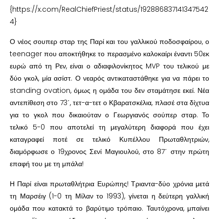
{https://x.com/RealChiefPriest/status/192886837141347542
4}
Ο νέος σουπερ σταρ της Παρί και του γαλλικού ποδοσφαίρου, ο
teenager που αποκτήθηκε το περασμένο καλοκαίρι έναντι 50εκ
ευρώ από τη Ρεν, είναι ο αδιαφιλονίκητος MVP του τελικού με
δύο γκολ, μία ασίστ. Ο νεαρός αντικαταστάθηκε για να πάρει το
standing ovation, όμως η ομάδα του δεν σταμάτησε εκεί. Νέα
αντεπίθεση στο 73΄, τετ-α-τετ ο Κβαρατσκέλια, πλασέ στα δίχτυα
για το γκολ που δικαιούταν ο Γεωργιανός σούπερ σταρ. Το
τελικό 5-0 που αποτελεί τη μεγαλύτερη διαφορά που έχει
καταγραφεί ποτέ σε τελικό Κυπέλλου Πρωταθλητριών,
διαμόρφωσε ο 19χρονος Σενί Μαγιουλού, στο 87΄ στην πρώτη
επαφή του με τη μπάλα!
Η Παρί είναι πρωταθλήτρια Ευρώπης! Τριαντα-δύο χρόνια μετά
τη Μαρσέιγ (1-0 τη Μίλαν το 1993), γίνεται η δεύτερη γαλλική
ομάδα που κατακτά το βαρύτιμο τρόπαιο. Ταυτόχρονα, μπαίνει