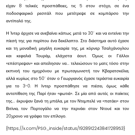
είχαν 8 τελικές προσπάθειες, τις 5 στον στόχο, σε ένα
ποδοσφαιρικό ρεσιτάλ που μετέτρεψε σε κομπάρσο την
αντίπαλό της.
Η Ίντερ άρχισε να ανεβαίνει κάπως μετά το 30΄ και να εντείνει την
πίεσή της για περίπου ένα δεκέλαπτο. Στο διάστημα αυτό έχασε
και τη μοναδική μεγάλη ευκαιρία της, με κόρνερ Τσαλχάνογλου
και κεφαλιά Τουράμ, ελάχιστα άουτ. Όμως οι Γάλλοι
«επέστρεψαν» και απείλησαν να… τελειώσουν το ματς τόσο στην
εκπνοή του ημιχρόνου με πρωταγωνιστή τον Κβαρατσκέλια,
αλλά κυρίως στο 50΄ όταν ο Γεωργιανός έχασε τεράστια ευκαιρία
για το 3-0. Η Ιντερ προσπάθησε να πιέσει, όμως κάθε
αντεπίθεση της Παρί ήταν «φωτιά». Σε μία από αυτές οι παίκτες
της… έκρυψαν ξανά τη μπάλα, με τον Ντεμπελέ να «πατάει» στον
Βιτίνια, τον Πορτογάλο να την περνάει στον Ντουέ και τον
20χρονο να γράφει τον επίλογο.
{https://x.com/PSG_inside/status/1928912243841728953}