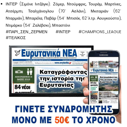
ΙΝΤΕΡ (Σιμόνε Ιντζάγκι): Ζόμερ, Ντούμφρις, Τουράμ, Μαρτίνες,
Ατσέρμπι, Τσαλχάνογλου (70΄ Ασλάνι), Μκιταριάν (62΄
Νταρμιάν), Μπαρέλα, Παβάρ (54΄ Μπισέκ, 62΄λ.τρ. Αουγκούστο),
Ντιμάρκο (54΄ Ζαλέβσκι), Μπαστόνι
#ΠΑΡΙ_ΣΕΝ_ΖΕΡΜΕΝ #ΙΝΤΕΡ #CHAMPIONS_LEAGUE
#ΤΕΛΙΚΟΣ