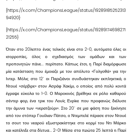
{https://x.com/ChampionsLeague/status/19289185252313
94920}
{https://x.com/ChampionsLeague/status/19289174698271
21255}
Όταν στο 20λεπτο ένας τελικός είναι στο 2-0, αυτόματα όλες οι
ισορροπίες, όλος ο σχεδιασμός των ομάδων και των
προπονητών πάνε… περίπατο. Κάπως έτσι, η Παρί διαμόρφωσε
μία κατάσταση που έμοιαζε με τον απόλυτο «Γολγοθά» για την
Ιντερ. Μόλις στο 12΄ οι Παριζιάνοι συνδυάστηκαν εκπληκτικά, ο
Ντουέ «σέρβιρε» στον Ασράφ Χακίμι, ο οποίος από πολύ κοντά
έγραψε εύκολα το 1-0. Ο Μαροκινός βρέθηκε σε ρόλο καθαρού
σέντερ φορ, ένα τρικ του Λουίς Ενρίκε που προφανώς διέλυσε
την άμυνα των «νερατζούρι». Στο 20΄ σε μια φάση που ξεκίνησε
από τον στόπερ Γουίλιαν Πάτσο, ο Ντεμπελέ πέρασε στον Ντουέ
το σουτ του νεαρού εξωστρακίστηκε στο κορμί του Ντι Μάρκο
και κατέληξε στα δίχτυα… 2-0! Μέσα στα πρώτα 25 λεπτά η Παρί