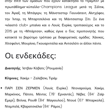
στην elite των ομάδων που έχουν κατακτήσει το «τρεμπλ» με
πρωτάθλημα-κύπελλο-Champions League μετά τη Σέλτικ,
τον Άγιαξ, τη Μπάγερν, τη Μάνστεστερ Γιουνάιτεντ, Αϊντχόφεν,
την Ίντερ, τη Μπαρτσελόνα και τη Μάντσεστερ Σίτι. Σε ένα
«κλειστό club» μπαίνει και ο Λουίς Ενρίκε, τροπαιούχος και το
2015 με τη «Μπάρτσα», καθώς έγινε ο 6ος προπονητής που
κατακτά το βαρύτιμο τρόπαιο με διαφορετικές ομάδες: Χάινκες,
Χίτσφελντ, Μουρίνιο, Γκουαρντιόλα και Αντσελότι οι άλλοι πέντε.
Οι ενδεκάδες:
Διαιτητής
: Ίστβαν Κόβατς (Ρουμανία)
Κίτρινες
: Χακίμι – Ζαλέβσκι, Τιράμ
ΠΑΡΙ ΣΕΝ ΖΕΡΜΕΝ (Λουϊς Ενρίκε): Ντοναρούμα, Χακίμι,
Μαρκίνιος, Πάτσο, Μέντες (78΄ Ερναντές), Νέβες (84΄ Ζαϊρ
Εμερί), Βιτίνια, Ρουίθ (84΄ Μαγιουλού), Ντουέ (67΄ Μπαρκολά),
Ντεμπελέ, Κβαρατσκέλια (84΄ Ράμος)