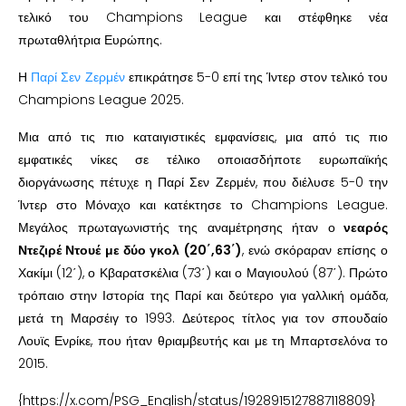
τελικό του Champions League και στέφθηκε νέα
πρωταθλήτρια Ευρώπης.
Η
Παρί Σεν Ζερμέν
επικράτησε 5-0 επί της Ίντερ στον τελικό του
Champions League 2025.
Μια από τις πιο καταιγιστικές εμφανίσεις, μια από τις πιο
εμφατικές νίκες σε τέλικο οποιασδήποτε ευρωπαϊκής
διοργάνωσης πέτυχε η Παρί Σεν Ζερμέν, που διέλυσε 5-0 την
Ίντερ στο Μόναχο και κατέκτησε το Champions League.
Μεγάλος πρωταγωνιστής της αναμέτρησης ήταν ο
νεαρός
Ντεζιρέ Ντουέ με δύο γκολ (20΄,63΄)
, ενώ σκόραραν επίσης ο
Χακίμι (12΄), ο Κβαρατσκέλια (73΄) και ο Μαγιουλού (87΄). Πρώτο
τρόπαιο στην Ιστορία της Παρί και δεύτερο για γαλλική ομάδα,
μετά τη Μαρσέιγ το 1993. Δεύτερος τίτλος για τον σπουδαίο
Λουϊς Ενρίκε, που ήταν θριαμβευτής και με τη Μπαρτσελόνα το
2015.
{https://x.com/PSG_English/status/1928915127887118809}