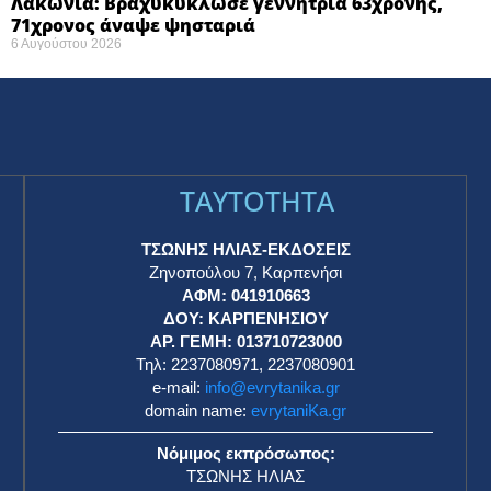
Λακωνία: Βραχυκύκλωσε γεννήτρια 63χρονης,
71χρονος άναψε ψησταριά
6 Αυγούστου 2026
TAYTOTHTA
ΤΣΩΝΗΣ ΗΛΙΑΣ-ΕΚΔΟΣΕΙΣ
Ζηνοπούλου 7, Καρπενήσι
ΑΦΜ: 041910663
η
ΔΟΥ: ΚΑΡΠΕΝΗΣΙΟΥ
ΑΡ. ΓΕΜΗ: 013710723000
Τηλ: 2237080971, 2237080901
e-mail:
info@evrytanika.gr
domain name:
evrytaniKa.gr
Νόμιμος εκπρόσωπος:
ΤΣΩΝΗΣ ΗΛΙΑΣ