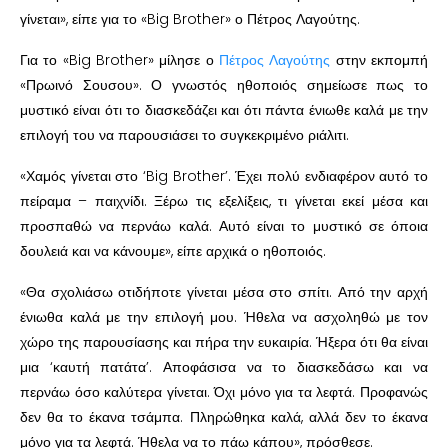
γίνεται», είπε για το «Big Brother» ο Πέτρος Λαγούτης.
Για το «Big Brother» μίλησε ο
Πέτρος Λαγούτης
στην εκπομπή
«Πρωινό Σουσου». Ο γνωστός ηθοποιός σημείωσε πως το
μυστικό είναι ότι το διασκεδάζει και ότι πάντα ένιωθε καλά με την
επιλογή του να παρουσιάσει το συγκεκριμένο ριάλιτι.
«Χαμός γίνεται στο ‘Big Brother’. Έχει πολύ ενδιαφέρον αυτό το
πείραμα – παιχνίδι. Ξέρω τις εξελίξεις, τι γίνεται εκεί μέσα και
προσπαθώ να περνάω καλά. Αυτό είναι το μυστικό σε όποια
δουλειά και να κάνουμε», είπε αρχικά ο ηθοποιός.
«Θα σχολιάσω οτιδήποτε γίνεται μέσα στο σπίτι. Από την αρχή
ένιωθα καλά με την επιλογή μου. Ήθελα να ασχοληθώ με τον
χώρο της παρουσίασης και πήρα την ευκαιρία. Ήξερα ότι θα είναι
μια ‘καυτή πατάτα’. Αποφάσισα να το διασκεδάσω και να
περνάω όσο καλύτερα γίνεται. Όχι μόνο για τα λεφτά. Προφανώς
δεν θα το έκανα τσάμπα. Πληρώθηκα καλά, αλλά δεν το έκανα
μόνο για τα λεφτά. Ήθελα να το πάω κάπου», πρόσθεσε.