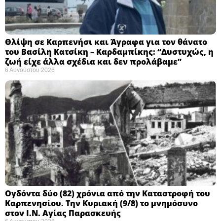
Θλίψη σε Καρπενήσι και Άγραφα για τον θάνατο
του Βασίλη Κατσίκη – Καρδαμπίκης: “Δυστυχώς, η
ζωή είχε άλλα σχέδια και δεν προλάβαμε”
6 Αυγούστου 2026
Ογδόντα δύο (82) χρόνια από την Καταστροφή του
Καρπενησίου. Την Κυριακή (9/8) το μνημόσυνο
στον Ι.Ν. Αγίας Παρασκευής