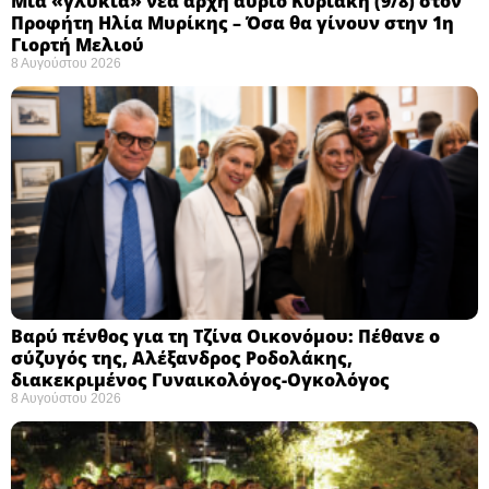
Μια «γλυκιά» νέα αρχή αύριο Κυριακή (9/8) στον
Προφήτη Ηλία Μυρίκης – Όσα θα γίνουν στην 1η
Γιορτή Μελιού
8 Αυγούστου 2026
Βαρύ πένθος για τη Τζίνα Οικονόμου: Πέθανε ο
σύζυγός της, Αλέξανδρος Ροδολάκης,
διακεκριμένος Γυναικολόγος-Ογκολόγος
8 Αυγούστου 2026