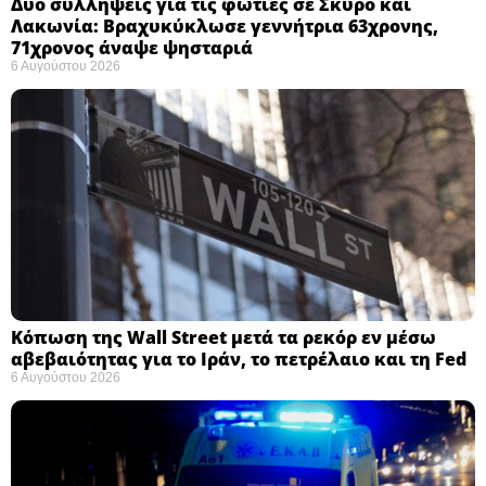
Δύο συλλήψεις για τις φωτιές σε Σκύρο και
Λακωνία: Βραχυκύκλωσε γεννήτρια 63χρονης,
71χρονος άναψε ψησταριά
6 Αυγούστου 2026
Κόπωση της Wall Street μετά τα ρεκόρ εν μέσω
αβεβαιότητας για το Ιράν, το πετρέλαιο και τη Fed
6 Αυγούστου 2026