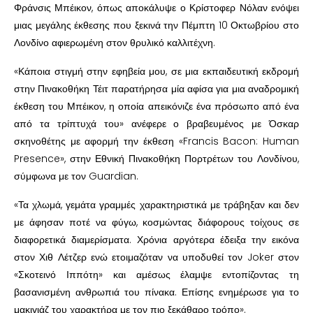
Φράνσις Μπέικον, όπως αποκάλυψε ο Κρίστοφερ Νόλαν ενόψει
μιας μεγάλης έκθεσης που ξεκινά την Πέμπτη 10 Οκτωβρίου στο
Λονδίνο αφιερωμένη στον θρυλικό καλλιτέχνη.
«Κάποια στιγμή στην εφηβεία μου, σε μια εκπαιδευτική εκδρομή
στην Πινακοθήκη Τέιτ παρατήρησα μία αφίσα για μια αναδρομική
έκθεση του Μπέικον, η οποία απεικόνιζε ένα πρόσωπο από ένα
από τα τρίπτυχά του» ανέφερε ο βραβευμένος με Όσκαρ
σκηνοθέτης με αφορμή την έκθεση «Francis Bacon: Human
Presence», στην Εθνική Πινακοθήκη Πορτρέτων του Λονδίνου,
σύμφωνα με τον Guardian.
«Τα χλωμά, γεμάτα γραμμές χαρακτηριστικά με τράβηξαν και δεν
με άφησαν ποτέ να φύγω, κοσμώντας διάφορους τοίχους σε
διαφορετικά διαμερίσματα. Χρόνια αργότερα έδειξα την εικόνα
στον Χιθ Λέτζερ ενώ ετοιμαζόταν να υποδυθεί τον Joker στον
«Σκοτεινό Ιππότη» και αμέσως έλαμψε εντοπίζοντας τη
βασανισμένη ανθρωπιά του πίνακα. Επίσης ενημέρωσε για το
μακιγιάζ του χαρακτήρα με τον πιο ξεκάθαρο τρόπο».