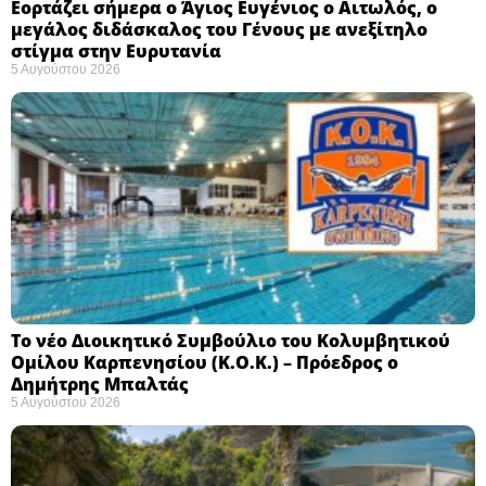
Εορτάζει σήμερα ο Άγιος Ευγένιος ο Αιτωλός, ο
μεγάλος διδάσκαλος του Γένους με ανεξίτηλο
στίγμα στην Ευρυτανία
5 Αυγούστου 2026
Το νέο Διοικητικό Συμβούλιο του Κολυμβητικού
Ομίλου Καρπενησίου (Κ.Ο.Κ.) – Πρόεδρος ο
Δημήτρης Μπαλτάς
5 Αυγούστου 2026