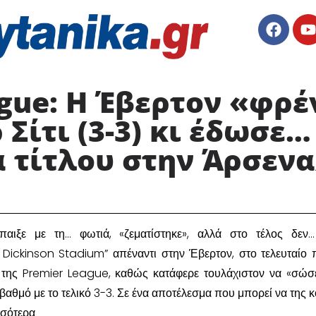
gue: Η Έβερτον «φρέ
Σίτι (3-3) κι έδωσε…
τίτλου στην Άρσενα
έπαιξε με τη… φωτιά, «ζεματίστηκε», αλλά στο τέλος δεν
l Dickinson Stadium” απέναντι στην Έβερτον, στο τελευταίο π
 της Premier League, καθώς κατάφερε τουλάχιστον να «σώσε
βαθμό με το τελικό 3-3. Σε ένα αποτέλεσμα που μπορεί να της κο
σσότερα