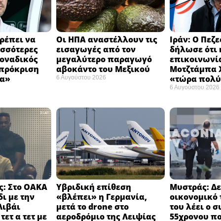
ρέπει να
Οι ΗΠΑ αναστέλλουν τις
Ιράν: Ο Πεζ
σσότερες
εισαγωγές από τον
δήλωσε ότι 
Μοναδικός
μεγαλύτερο παραγωγό
επικοινωνία
 πρόκριση
αβοκάντο του Μεξικού ​
Μοτζτάμπα Χ
α» ​
«τώρα πολύ
6 Αυγούστου 2026
6 Αυγούστου 2026
: Στο ΟΑΚΑ
Υβριδική επίθεση
Μυστράς: Δε
δι με την
«βλέπει» η Γερμανία,
οικονομικό 
Λιβάι
μετά το drone στο
του λέει ο 
τετ α τετ με
αεροδρόμιο της Λειψίας
55χρονου π