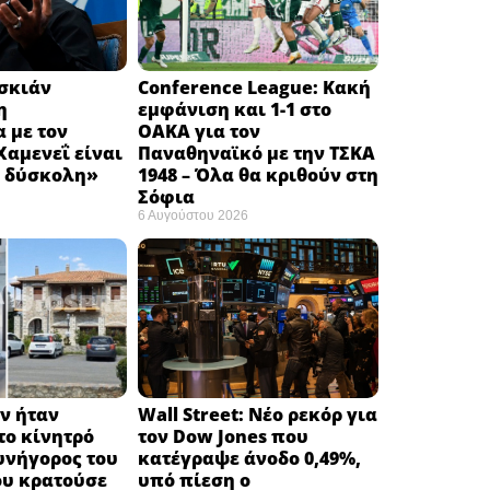
εσκιάν
Conference League: Κακή
η
εμφάνιση και 1-1 στο
 με τον
ΟΑΚΑ για τον
αμενεΐ είναι
Παναθηναϊκό με την ΤΣΚΑ
 δύσκολη» ​
1948 – Όλα θα κριθούν στη
Σόφια ​
6 Αυγούστου 2026
ν ήταν
Wall Street: Νέο ρεκόρ για
το κίνητρό
τον Dow Jones που
συνήγορος του
κατέγραψε άνοδο 0,49%,
ου κρατούσε
υπό πίεση ο