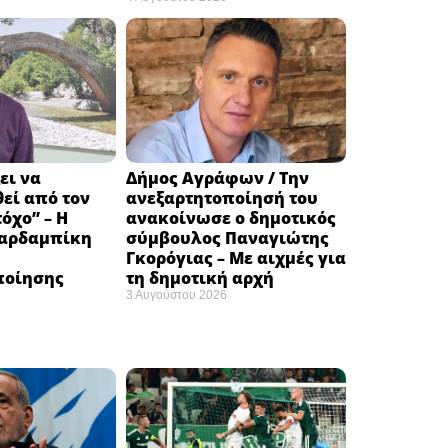
ει να
Δήμος Αγράφων / Την
εί από τον
ανεξαρτητοποίησή του
όχο” – Η
ανακοίνωσε ο δημοτικός
αρδαμπίκη
σύμβουλος Παναγιώτης
Γκορόγιας – Με αιχμές για
ποίησης
τη δημοτική αρχή
3 Αυγούστου 2026