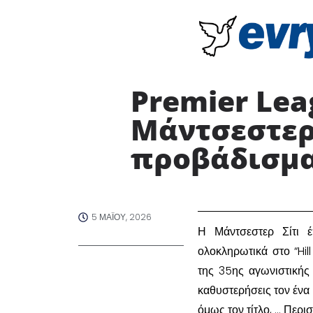
Premier Lea
Μάντσεστερ 
προβάδισμα 
5 ΜΑΪ́ΟΥ, 2026
​Η Μάντσεστερ Σίτι 
ολοκληρωτικά στο “Hil
της 35ης αγωνιστικής
καθυστερήσεις τον ένα 
όμως τον τίτλο, … Περι