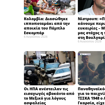
Κολομβία: Διασώθηκε
Νίστρουπ: «Π
ιπποποταμάκι από την
κάνουμε περι
αποικία του Πάμπλο
ευκαιρίες – 
Εσκομπάρ ​
μας στόχος η
στη Βουλγαρί
6 Αυγούστου 2026
6 Αυγούστου 2026
Οι ΗΠΑ ανέστειλαν τις
Παναθηναϊκός
εισαγωγές αβοκάντο από
για το παιχνί
το Μεξικό για λόγους
ΤΣΣΚΑ 1948 ο 
ασφαλείας
Γκαρσία, είχε 