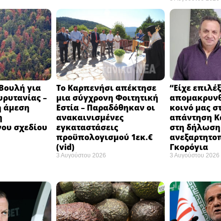
Βουλή για
Το Καρπενήσι απέκτησε
“Είχε επιλέξ
υρυτανίας –
μια σύγχρονη Φοιτητική
απομακρυνθ
η άμεση
Εστία – Παραδόθηκαν οι
κοινό μας στ
η
ανακαινισμένες
απάντηση Κ
ου σχεδίου
εγκαταστάσεις
στη δήλωση
προϋπολογισμού 1εκ.€
ανεξαρτητο
(vid)
Γκορόγια
3 Αυγούστου 2026
3 Αυγούστου 2026