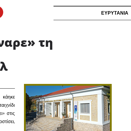
ΕΥΡΥΤΑΝΙΑ
ναρε» τη
λ ​
… κάηκε
αιχνίδι
ι» στις
στίσει,