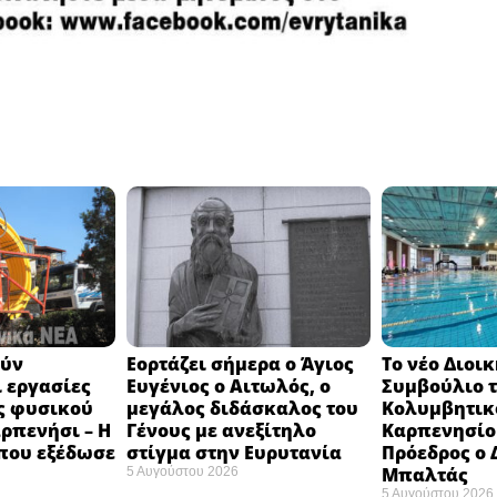
ούν
Εορτάζει σήμερα ο Άγιος
Το νέο Διοι
 εργασίες
Ευγένιος ο Αιτωλός, ο
Συμβούλιο 
ς φυσικού
μεγάλος διδάσκαλος του
Κολυμβητικ
αρπενήσι – Η
Γένους με ανεξίτηλο
Καρπενησίου
που εξέδωσε
στίγμα στην Ευρυτανία
Πρόεδρος ο
Μπαλτάς
5 Αυγούστου 2026
5 Αυγούστου 2026