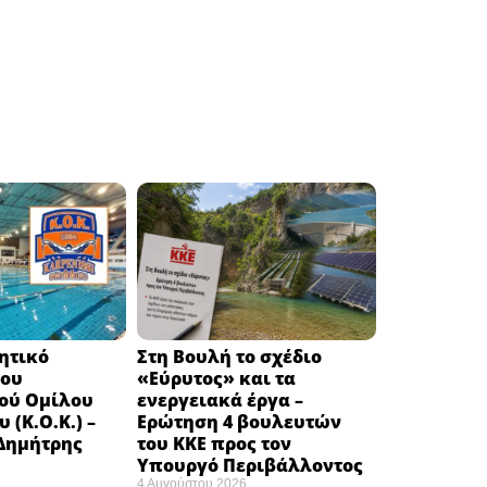
κητικό
Στη Βουλή το σχέδιο
του
«Εύρυτος» και τα
ού Ομίλου
ενεργειακά έργα –
 (Κ.Ο.Κ.) –
Ερώτηση 4 βουλευτών
 Δημήτρης
του ΚΚΕ προς τον
Υπουργό Περιβάλλοντος
4 Αυγούστου 2026