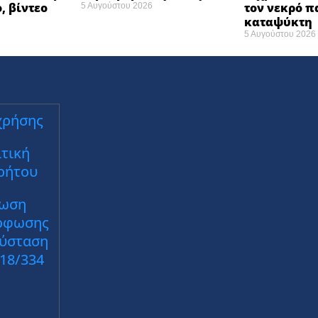
, βίντεο
τον νεκρό π
5 Αυγούστου 2026
καταψύκτη
5 Αυγούστου 2026
χρήσης
τική
ρήτου
ωση
ρφωσης
Σύσταση
018/334