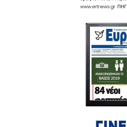
www.ertnews.gr ΠΗΓ