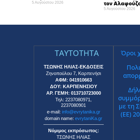
τον Αλαφούζο
5 Αυγούστου 2026
5 Αυγούστου 2026
TAYTOTHTA
Όροι 
Πολι
ΤΣΩΝΗΣ ΗΛΙΑΣ-ΕΚΔΟΣΕΙΣ
Ζηνοπούλου 7, Καρπενήσι
απορ
ΑΦΜ: 041910663
ΔΟΥ: ΚΑΡΠΕΝΗΣΙΟΥ
Δήλ
ΑΡ. ΓΕΜΗ: 013710723000
συμμό
Τηλ: 2237080971,
με τη 
2237080901
e-mail:
info@evrytanika.gr
(ΕΕ) 2
domain name:
evrytaniKa.gr
Νόμιμος εκπρόσωπος:
ΤΣΩΝΗΣ ΗΛΙΑΣ