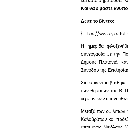
και αυτό σηματοδοτεί κ
Και θα είμαστε ανυπο
Δείτε το βίντεο:
{https://www.yout
Η ηµερίδα φιλοξενήθ
συνεργασία µε την Πε
∆ήµους Πλατανιά, Καν
Συνόδου της Εκκλησίας
Στο επίκεντρο βρέθηκε
των θυµάτων του Β’ Π
γερµανικών επανορθώ
Μεταξύ των οµιλητών ή
Καλαβρύτων και πρόε
υπουργός Νικόλαος Χ