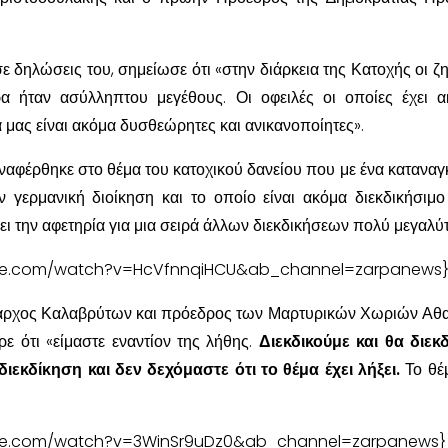
ε δηλώσεις του, σημείωσε ότι «στην διάρκεια της Κατοχής οι ζημ
α ήταν ασύλληπτου μεγέθους. Οι οφειλές οι οποίες έχει 
 μας είναι ακόμα δυσθεώρητες και ανικανοποίητες».
ναφέρθηκε στο θέμα του κατοχικού δανείου που με ένα καταναγ
 γερμανική διοίκηση και το οποίο είναι ακόμα διεκδικήσιμο
ι την αφετηρία για μια σειρά άλλων διεκδικήσεων πολύ μεγαλύ
ube.com/watch?v=HcVfnnqiHCU&ab_channel=zarpanews
ήµαρχος Καλαβρύτων και πρόεδρος των Μαρτυρικών Χωριών Αθ
 ότι «είμαστε εναντίον της λήθης.
Διεκδικούμε και θα διεκ
διεκδίκηση και δεν δεχόμαστε ότι το θέμα έχει λήξει.
Το θέμ
ube.com/watch?v=3WinSr9uDz0&ab_channel=zarpanews}