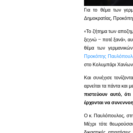
Για το θέμα των γερ
Δημοκρατίας, Προκόπ
«Το ζήτημα των αποζημ
ξεχνώ – ποτέ ξανά», αυ
θέμα των γερμανικώ
Προκόπης Παυλόπουλ
στο Κολυμπάρι Χανίων
Και συνέχισε τονίζοντ
αρνείται τα πάντα και μ
πιστεύουν αυτό, ότ
έρχονται να συνεννοη
Ο κ. Παυλόπουλος, στη 
Μέχρι τότε θεωρούσαν
δικαστικές απαιτήσεις