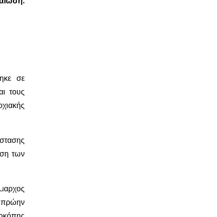
καίωση.
θηκε σε
αι τους
ρχιακής
άστασης
αση των
ήµαρχος
 πρώην
οκόπης