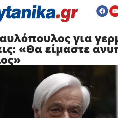
αυλόπουλος για γερ
ις: «Θα είμαστε αν
λος»