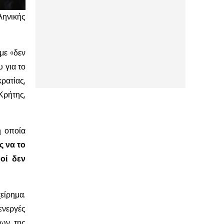
ηνικής
με «δεν
 για το
ατίας,
Κρήτης,
η οποία
ς να το
οί δεν
είρημα.
ενεργές
νων της