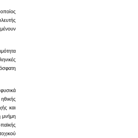
 οποίος
λευτής
αμένουν
ιμότητα
ληνικές
ρόσφατη
 φυσικά
 ηθικής
χής και
ή μνήμη
ωπαϊκής
τοχικού