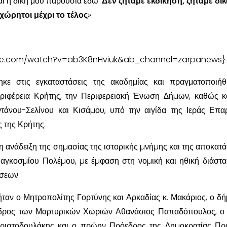
αι η δίκη μου παρουσία εδώ.
Δεν ζητάμε εκδίκηση, ζητάμε δι
χώρητοι μέχρι το τέλος
».
ube.com/watch?v=ab3K8nHviuk&ab_channel=zarpanews}
ηκε στις εγκαταστάσεις της ακαδημίας και πραγματοποιή
ριφέρεια Κρήτης, την Περιφερειακή Ένωση ∆ήµων, καθώς κ
τάνου-Σελίνου και Κισάµου, υπό την αιγίδα της Ιεράς Επα
 της Κρήτης.
 η ανάδειξη της σηµασίας της ιστορικής µνήµης και της αποκατ
αγκοσµίου Πολέµου, µε έµφαση στη νοµική και ηθική διάστ
σεων.
ταν ο Μητροπολίτης Γορτύνης και Αρκαδίας κ. Μακάριος, ο δ
δρος των Μαρτυρικών Χωριών Αθανάσιος Παπαδόπουλος, ο
ριστοδουλάκης και ο πρώην Πρόεδρος της ∆ηµοκρατίας Πρ