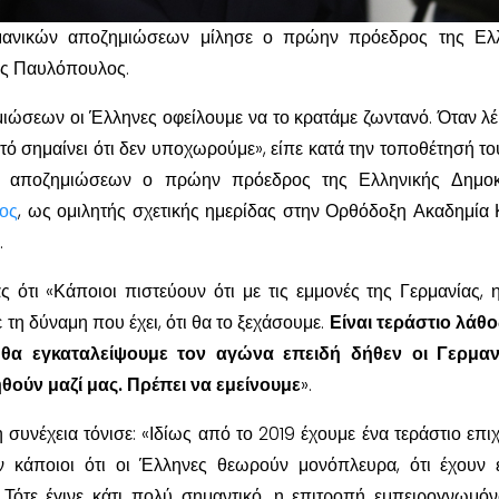
μανικών αποζημιώσεων μίλησε ο πρώην πρόεδρος της Ελλ
ης Παυλόπουλος.
ιώσεων οι Έλληνες οφείλουμε να το κρατάμε ζωντανό. Όταν λέ
τό σημαίνει ότι δεν υποχωρούμε», είπε κατά την τοποθέτησή του
ν αποζημιώσεων ο πρώην πρόεδρος της Ελληνικής Δημοκρ
ος
, ως ομιλητής σχετικής ημερίδας στην Ορθόδοξη Ακαδημία 
.
ας ότι «Κάποιοι πιστεύουν ότι με τις εμμονές της Γερμανίας, 
ε τη δύναμη που έχει, ότι θα το ξεχάσουμε.
Είναι τεράστιο λάθο
ι θα εγκαταλείψουμε τον αγώνα επειδή δήθεν οι Γερμαν
θούν μαζί μας. Πρέπει να εμείνουμε
».
συνέχεια τόνισε: «Ιδίως από το 2019 έχουμε ένα τεράστιο επιχ
 κάποιοι ότι οι Έλληνες θεωρούν μονόπλευρα, ότι έχουν 
. Τότε έγινε κάτι πολύ σημαντικό, η επιτροπή εμπειρογνωμό