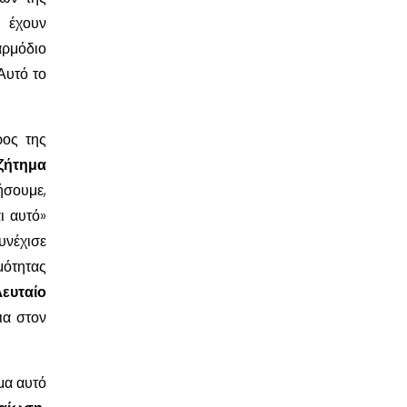
ν έχουν
αρμόδιο
Αυτό το
ρος της
 ζήτημα
ήσουμε,
ι αυτό»
υνέχισε
μότητας
λευταίο
ια στον
μα αυτό