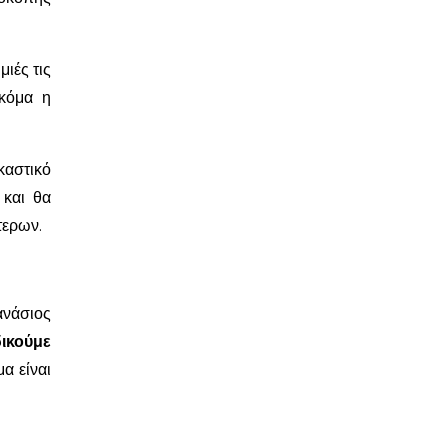
ιές τις
ακόμα η
καστικό
 και θα
τερων.
}
ανάσιος
δικούμε
α είναι