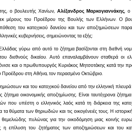
ης, ο βουλευτής Χανίων,
Αλέξανδρος Μαρκογιαννάκης
, ο
 εκ μέρους του Προέδρου της Βουλής των Ελλήνων. Ο βου
υπόθεση του κατοχικού δανείου και των αποζημιώσεων παρ
ελληνικές κυβερνήσεις, σημειώνοντας τα εξής:
 Ελλάδας γύρω από αυτό το ζήτημα βασίζονται στη διεθνή νομ
 του διεθνούς δικαίου. Αυτό επαναλαμβάνουν σταθερά οι ελ
 τόνισε και ο πρωθυπουργός Κυριάκος Μητσοτάκης κατά την π
ύ Προέδρου στη Αθήνα, τον περασμένο Οκτώβριο.
ημιώσεων και του κατοχικού δανείου από την ελληνική πλευρά
ς ζήτημα οικονομικής αποζημίωσης. Είναι ταυτόχρονα ζήτημα
ών που υπέστη ο ελληνικός λαός κατά τη διάρκεια της κατο
α τα θύματα των θηριωδιών και τις οικογένειές τους. Η ιστορικ
 ο θεμελιώδης πυλώνας για την οικοδόμηση μιας κοινής ευρ
ς η επίλυση του ζητήματος των αποζημιώσεων και του κα