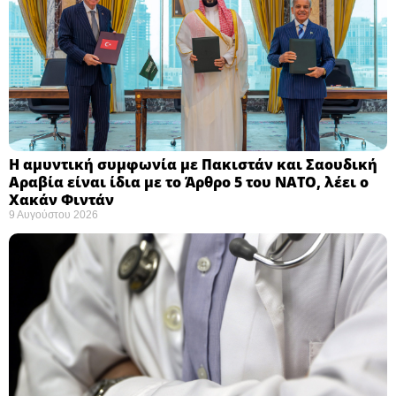
Η αμυντική συμφωνία με Πακιστάν και Σαουδική
Αραβία είναι ίδια με το Άρθρο 5 του ΝΑΤΟ, λέει ο
Χακάν Φιντάν ​
9 Αυγούστου 2026