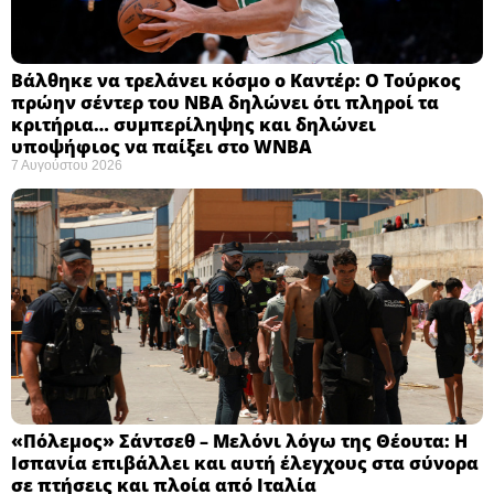
Βάλθηκε να τρελάνει κόσμο ο Καντέρ: Ο Τούρκος
πρώην σέντερ του NBA δηλώνει ότι πληροί τα
κριτήρια… συμπερίληψης και δηλώνει
υποψήφιος να παίξει στο WNBA
7 Αυγούστου 2026
«Πόλεμος» Σάντσεθ – Μελόνι λόγω της Θέουτα: Η
Ισπανία επιβάλλει και αυτή έλεγχους στα σύνορα
σε πτήσεις και πλοία από Ιταλία