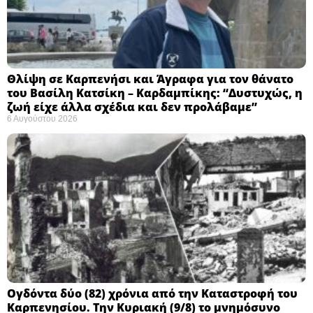
Θλίψη σε Καρπενήσι και Άγραφα για τον θάνατο
του Βασίλη Κατσίκη – Καρδαμπίκης: “Δυστυχώς, η
ζωή είχε άλλα σχέδια και δεν προλάβαμε”
6 Αυγούστου 2026
Ογδόντα δύο (82) χρόνια από την Καταστροφή του
Καρπενησίου. Την Κυριακή (9/8) το μνημόσυνο