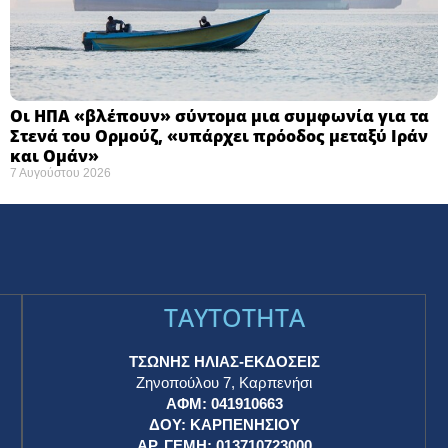
Οι ΗΠΑ «βλέπουν» σύντομα μια συμφωνία για τα
Στενά του Ορμούζ, «υπάρχει πρόοδος μεταξύ Ιράν
και Ομάν»
7 Αυγούστου 2026
TAYTOTHTA
ΤΣΩΝΗΣ ΗΛΙΑΣ-ΕΚΔΟΣΕΙΣ
Ζηνοπούλου 7, Καρπενήσι
ΑΦΜ: 041910663
η
ΔΟΥ: ΚΑΡΠΕΝΗΣΙΟΥ
ΑΡ. ΓΕΜΗ: 013710723000