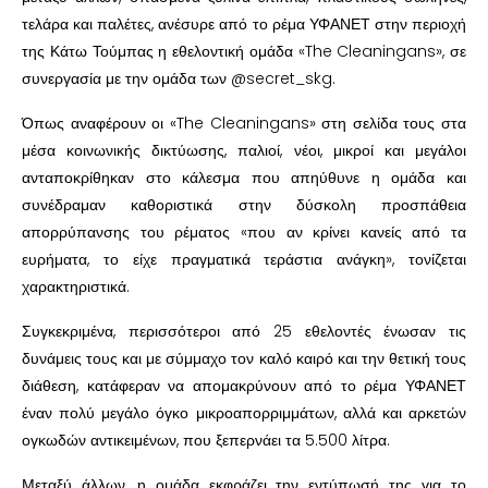
τελάρα και παλέτες, ανέσυρε από το ρέμα ΥΦΑΝΕΤ στην περιοχή
της Κάτω Τούμπας η εθελοντική ομάδα «The Cleaningans», σε
συνεργασία με την ομάδα των @secret_skg.
Όπως αναφέρουν οι «The Cleaningans» στη σελίδα τους στα
μέσα κοινωνικής δικτύωσης, παλιοί, νέοι, μικροί και μεγάλοι
ανταποκρίθηκαν στο κάλεσμα που απηύθυνε η ομάδα και
συνέδραμαν καθοριστικά στην δύσκολη προσπάθεια
απορρύπανσης του ρέματος «που αν κρίνει κανείς από τα
ευρήματα, το είχε πραγματικά τεράστια ανάγκη», τονίζεται
χαρακτηριστικά.
Συγκεκριμένα, περισσότεροι από 25 εθελοντές ένωσαν τις
δυνάμεις τους και με σύμμαχο τον καλό καιρό και την θετική τους
διάθεση, κατάφεραν να απομακρύνουν από το ρέμα ΥΦΑΝΕΤ
έναν πολύ μεγάλο όγκο μικροαπορριμμάτων, αλλά και αρκετών
ογκωδών αντικειμένων, που ξεπερνάει τα 5.500 λίτρα.
Μεταξύ άλλων, η ομάδα εκφράζει την εντύπωσή της για το