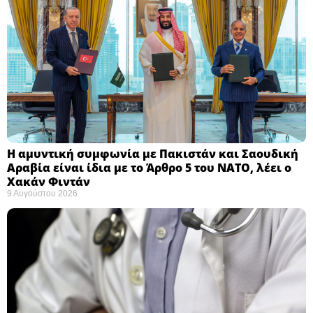
Η αμυντική συμφωνία με Πακιστάν και Σαουδική
Αραβία είναι ίδια με το Άρθρο 5 του ΝΑΤΟ, λέει ο
Χακάν Φιντάν ​
9 Αυγούστου 2026