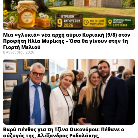
Μια «γλυκιά» νέα αρχή αύριο Κυριακή (9/8) στον
Προφήτη Ηλία Μυρίκης – Όσα θα γίνουν στην 1η
Γιορτή Μελιού
8 Αυγούστου 2026
Βαρύ πένθος για τη Τζίνα Οικονόμου: Πέθανε ο
σύζυγός της, Αλέξανδρος Ροδολάκης,