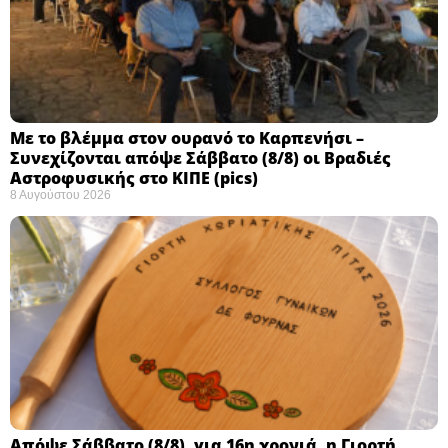
Με το βλέμμα στον ουρανό το Καρπενήσι –
Συνεχίζονται απόψε Σάββατο (8/8) οι Βραδιές
Αστροφυσικής στο ΚΙΠΕ (pics)
8 Αυγούστου 2026
Απόψε Σάββατο (8/8), για 16η χρονιά, η Γιορτή