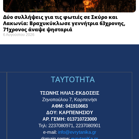
Δύο συλλήψεις για τις φωτιές σε Σκύρο και
Λακωνία: Βραχυκύκλωσε γεννήτρια 63χρονης,
71χρονος άναψε ψησταριά
6 Αυγούστου 2026
TAYTOTHTA
ΤΣΩΝΗΣ ΗΛΙΑΣ-ΕΚΔΟΣΕΙΣ
Ζηνοπούλου 7, Καρπενήσι
ΑΦΜ: 041910663
η
ΔΟΥ: ΚΑΡΠΕΝΗΣΙΟΥ
ΑΡ. ΓΕΜΗ: 013710723000
Τηλ: 2237080971, 2237080901
e-mail:
info@evrytanika.gr
domain name:
evrytaniKa.gr