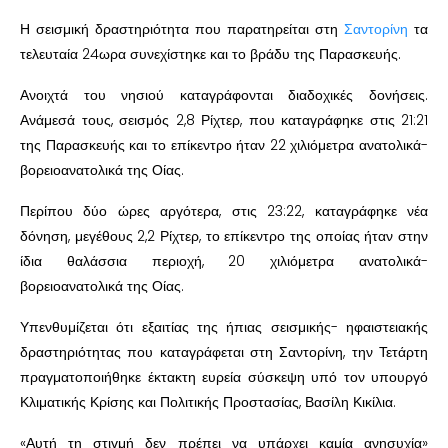
Η σεισμική δραστηριότητα που παρατηρείται στη
Σαντορίνη
τα
τελευταία 24ωρα συνεχίστηκε και το βράδυ της Παρασκευής.
Ανοιχτά του νησιού καταγράφονται διαδοχικές δονήσεις.
Ανάμεσά τους, σεισμός 2,8 Ρίχτερ, που καταγράφηκε στις 21:21
της Παρασκευής και το επίκεντρο ήταν 22 χιλιόμετρα ανατολικά-
βορειοανατολικά της Οίας.
Περίπου δύο ώρες αργότερα, στις 23:22, καταγράφηκε νέα
δόνηση, μεγέθους 2,2 Ρίχτερ, το επίκεντρο της οποίας ήταν στην
ίδια θαλάσσια περιοχή, 20 χιλιόμετρα ανατολικά-
βορειοανατολικά της Οίας.
Υπενθυμίζεται ότι εξαιτίας της ήπιας σεισμικής- ηφαιστειακής
δραστηριότητας που καταγράφεται στη Σαντορίνη, την Τετάρτη
πραγματοποιήθηκε έκτακτη ευρεία σύσκεψη υπό τον υπουργό
Κλιματικής Κρίσης και Πολιτικής Προστασίας, Βασίλη Κικίλια.
«Αυτή τη στιγμή δεν πρέπει να υπάρχει καμία ανησυχία»