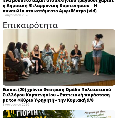
Ένα μουσικό ταξίδι στο ελληνικό τραγούδι χάρισε
η Δημοτική Φιλαρμονική Καρπενησίου – Η
συναυλία στο κατάμεστο Αμφιθέατρο (vid)
6 Αυγούστου 2026
Επικαιρότητα
Eίκοσι (20) χρόνια Θεατρική Ομάδα Πολιτιστικού
Συλλόγου Καρπενησίου – Επετειακή παράσταση
με τον «Κύριο Υφηγητή» την Κυριακή 9/8
8 Αυγούστου 2026