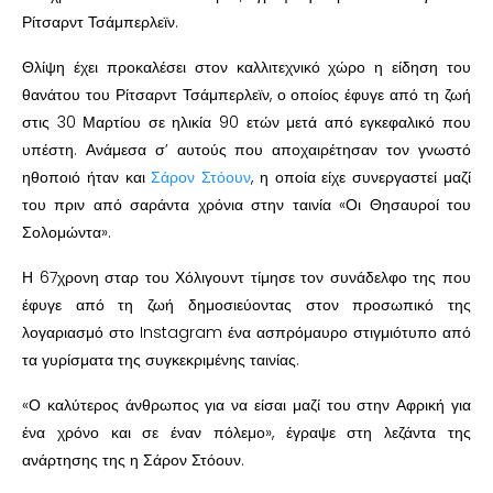
Ρίτσαρντ Τσάμπερλεϊν.
Θλίψη έχει προκαλέσει στον καλλιτεχνικό χώρο η είδηση του
θανάτου του Ρίτσαρντ Τσάμπερλεϊν, ο οποίος έφυγε από τη ζωή
στις 30 Μαρτίου σε ηλικία 90 ετών μετά από εγκεφαλικό που
υπέστη. Ανάμεσα σ’ αυτούς που αποχαιρέτησαν τον γνωστό
ηθοποιό ήταν και
Σάρον Στόουν
, η οποία είχε συνεργαστεί μαζί
του πριν από σαράντα χρόνια στην ταινία «Οι Θησαυροί του
Σολομώντα».
Η 67χρονη σταρ του Χόλιγουντ τίμησε τον συνάδελφο της που
έφυγε από τη ζωή δημοσιεύοντας στον προσωπικό της
λογαριασμό στο Instagram ένα ασπρόμαυρο στιγμιότυπο από
τα γυρίσματα της συγκεκριμένης ταινίας.
«Ο καλύτερος άνθρωπος για να είσαι μαζί του στην Αφρική για
ένα χρόνο και σε έναν πόλεμο», έγραψε στη λεζάντα της
ανάρτησης της η Σάρον Στόουν.