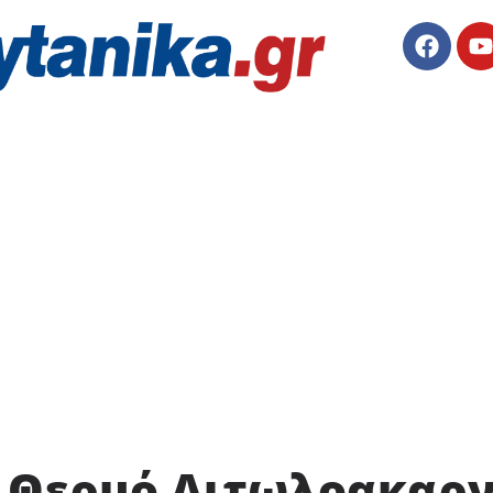
ο Θερμό Αιτωλοακαρν