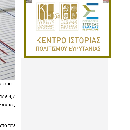
εισμό.
των 4,7
Σπύρος
από τον