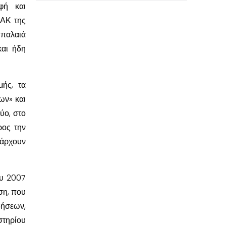
φή και
ΜΑΚ της
παλαιά
και ήδη
ής, τα
ων» και
ύο, στο
ρος την
πάρχουν
ου 2007
ση, που
δήσεων,
τηρίου