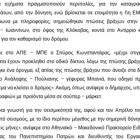
ά οχήματα πραγματοποιούν περιπολίες, για την καταγρα
άτων, από την δόνηση, ενώ βρίσκεται σε ετοιμότητα η 6η Ε
φωνα με πληροφορίες, σημειώθηκαν πτώσεις βράχων στην 
 – Ιωαννίνων, στο ύψος της Κλόκοβας, κοντά στο Αντίρριο 
 για τον καθαρισμό του δρόμου.
πε στο ΑΠΕ – ΜΠΕ ο Σπύρος Κωνσταντάρας, «μέχρι στιγμ
τα έχουν προκληθεί στο οδικό δίκτυο, λόγω της πτώσης βράχ
ε ένα όρυγμα, εξ αιτίας της πτώσης βράχου που άνοιξε στα δ
υο Ανάληψης – Πούλιανης – γέφυρας Μπανιά, που οδηγεί π
μα να κλείσει ο δρόμος». Ακόμη, όπως ανέφερε ο δήμαρχος, υ
ραφιών με προϊόντα μέσα σε σούπερ – μάρκετ.
ναι γνωστή για την σεισμικότητά της, αφού και τον Απρίλιο τ
πό σεισμούς, με το ίδιο περίπου μέγεθος με την σημερινή δόνη
ρεις μήνες», ανέφερε στο Αθηναϊκό – Μακεδονικό Πρακτορείο Ει
ας του Πανεπιστημίου Πατρών και διευθυντής του Εργασ