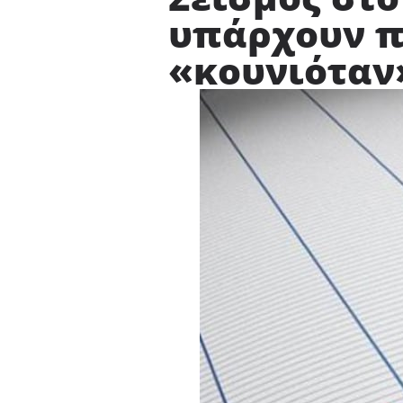
υπάρχουν π
«κουνιόταν»