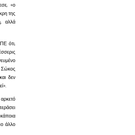
σε, «ο
κρη της
η, αλλά
ΠΕ ότι,
έσσερις
νευμένο
ς Σώκος
και δεν
ί».
 αρκετό
περάσει
 κάποια
ιο άλλο