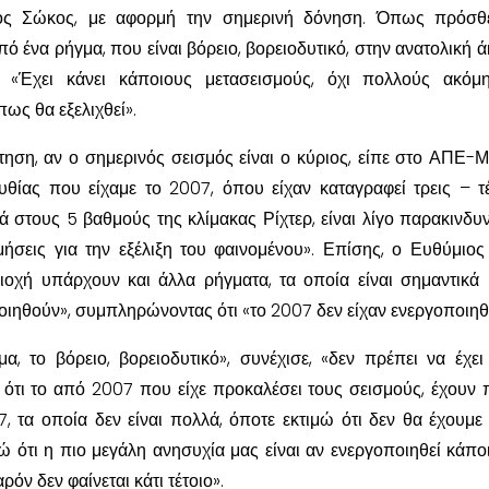
ιος Σώκος, με αφορμή την σημερινή δόνηση. Όπως πρόσθε
 ένα ρήγμα, που είναι βόρειο, βορειοδυτικό, στην ανατολική ά
ε: «Έχει κάνει κάποιους μετασεισμούς, όχι πολλούς ακόμ
ως θα εξελιχθεί».
ση, αν ο σημερινός σεισμός είναι ο κύριος, είπε στο ΑΠΕ-Μ
υθίας που είχαμε το 2007, όπου είχαν καταγραφεί τρεις – τ
τά στους 5 βαθμούς της κλίμακας Ρίχτερ, είναι λίγο παρακινδυ
μήσεις για την εξέλιξη του φαινομένου». Επίσης, ο Ευθύμιο
ιοχή υπάρχουν και άλλα ρήγματα, τα οποία είναι σημαντικά 
οιηθούν», συμπληρώνοντας ότι «το 2007 δεν είχαν ενεργοποιηθε
α, το βόρειο, βορειοδυτικό», συνέχισε, «δεν πρέπει να έχει
 ότι το από 2007 που είχε προκαλέσει τους σεισμούς, έχουν 
17, τα οποία δεν είναι πολλά, όποτε εκτιμώ ότι δεν θα έχουμε
ιμώ ότι η πιο μεγάλη ανησυχία μας είναι αν ενεργοποιηθεί κάπο
όν δεν φαίνεται κάτι τέτοιο».