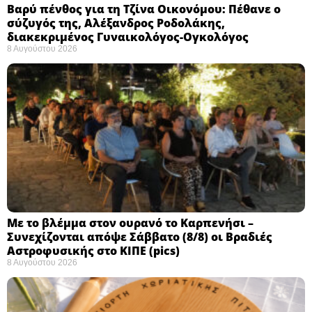
Βαρύ πένθος για τη Τζίνα Οικονόμου: Πέθανε ο
σύζυγός της, Αλέξανδρος Ροδολάκης,
διακεκριμένος Γυναικολόγος-Ογκολόγος
8 Αυγούστου 2026
Με το βλέμμα στον ουρανό το Καρπενήσι –
Συνεχίζονται απόψε Σάββατο (8/8) οι Βραδιές
Αστροφυσικής στο ΚΙΠΕ (pics)
8 Αυγούστου 2026