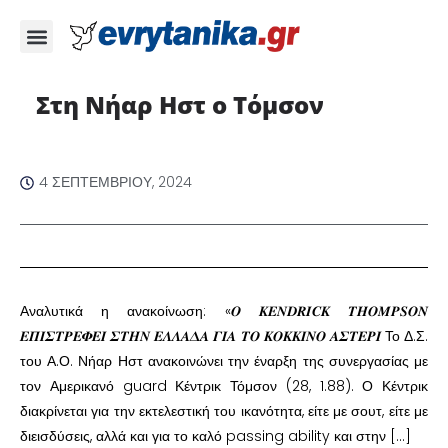
Στη Νήαρ Ηστ ο Τόμσον
4 ΣΕΠΤΕΜΒΡΊΟΥ, 2024
Αναλυτικά η ανακοίνωση: «𝜪 𝑲𝑬𝑵𝑫𝑹𝑰𝑪𝑲 𝑻𝑯𝑶𝑴𝑷𝑺𝑶𝑵
𝜠𝜫𝜤𝜮𝜯𝜬𝜠𝜱𝜠𝜤 𝜮𝜯𝜢𝜨 𝜠𝜦𝜦𝜜𝜟𝜜 𝜞𝜤𝜜 𝜯𝜪 𝜥𝜪𝜥𝜥𝜤𝜨𝜪 𝜜𝜮𝜯𝜠𝜬𝜤 Το Δ.Σ.
του Α.Ο. Νήαρ Ηστ ανακοινώνει την έναρξη της συνεργασίας με
τον Αμερικανό guard Κέντρικ Τόμσον (28, 1.88). Ο Κέντρικ
διακρίνεται για την εκτελεστική του ικανότητα, είτε με σουτ, είτε με
διεισδύσεις, αλλά και για το καλό passing ability και στην […]