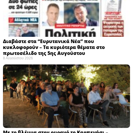
Διαβάστε στα “Ευρυτανικά Νέα” που
κυκλοφορούν – Τα κυριότερα θέματα στο
πρωτοσέλιδο της 5ης Αυγούστου
8 Αυγούστου 2026
Με το βλέμμα στον ουρανό το Καρπενήσι –