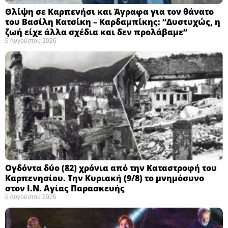
Θλίψη σε Καρπενήσι και Άγραφα για τον θάνατο
του Βασίλη Κατσίκη – Καρδαμπίκης: “Δυστυχώς, η
ζωή είχε άλλα σχέδια και δεν προλάβαμε”
6 Αυγούστου 2026
Ογδόντα δύο (82) χρόνια από την Καταστροφή του
Καρπενησίου. Την Κυριακή (9/8) το μνημόσυνο
στον Ι.Ν. Αγίας Παρασκευής
6 Αυγούστου 2026