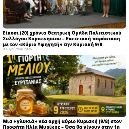
Eίκοσι (20) χρόνια Θεατρική Ομάδα Πολιτιστικού
Συλλόγου Καρπενησίου – Επετειακή παράσταση
με τον «Κύριο Υφηγητή» την Κυριακή 9/8
8 Αυγούστου 2026
Μια «γλυκιά» νέα αρχή αύριο Κυριακή (9/8) στον
Προφήτη Ηλία Μυρίκης – Όσα θα γίνουν στην 1η