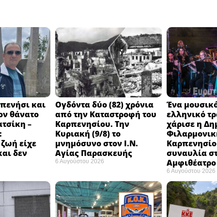
πενήσι και
Ογδόντα δύο (82) χρόνια
Ένα μουσικό
ον θάνατο
από την Καταστροφή του
ελληνικό τ
ατσίκη –
Καρπενησίου. Την
χάρισε η Δη
:
Κυριακή (9/8) το
Φιλαρμονικ
 ζωή είχε
μνημόσυνο στον Ι.Ν.
Καρπενησίο
και δεν
Αγίας Παρασκευής
συναυλία σ
Αμφιθέατρο 
6 Αυγούστου 2026
6 Αυγούστου 2026