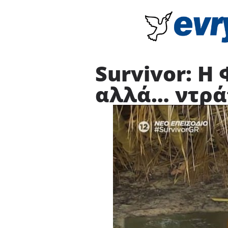
Survivor: Η
αλλά… ντρ