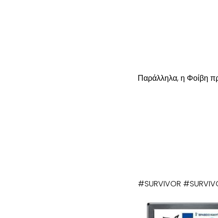
Παράλληλα, η Φοίβη πρ
#SURVIVOR #SURVIV