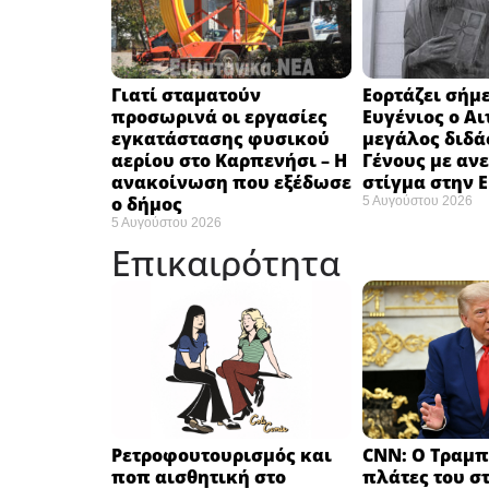
Γιατί σταματούν
Εορτάζει σήμε
προσωρινά οι εργασίες
Ευγένιος ο Αι
εγκατάστασης φυσικού
μεγάλος διδά
αερίου στο Καρπενήσι – Η
Γένους με αν
ανακοίνωση που εξέδωσε
στίγμα στην 
ο δήμος
5 Αυγούστου 2026
5 Αυγούστου 2026
Επικαιρότητα
Ρετροφουτουρισμός και
CNN: Ο Τραμπ
ποπ αισθητική στο
πλάτες του σ