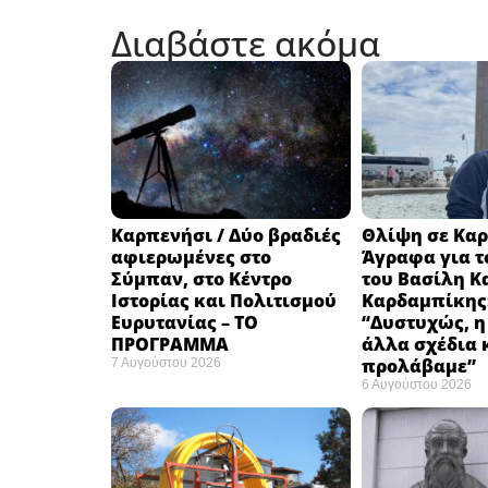
Διαβάστε ακόμα
Καρπενήσι / Δύο βραδιές
Θλίψη σε Καρ
αφιερωμένες στο
Άγραφα για τ
Σύμπαν, στο Κέντρο
του Βασίλη Κ
Ιστορίας και Πολιτισμού
Καρδαμπίκης
Ευρυτανίας – ΤΟ
“Δυστυχώς, η
ΠΡΟΓΡΑΜΜΑ
άλλα σχέδια 
προλάβαμε”
7 Αυγούστου 2026
6 Αυγούστου 2026