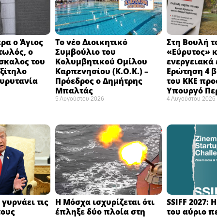
ρα ο Άγιος
Το νέο Διοικητικό
Στη Βουλή τ
τωλός, ο
Συμβούλιο του
«Εύρυτος» κ
σκαλος του
Κολυμβητικού Ομίλου
ενεργειακά 
εξίτηλο
Καρπενησίου (Κ.Ο.Κ.) –
Ερώτηση 4 
Ευρυτανία
Πρόεδρος ο Δημήτρης
του ΚΚΕ προ
Μπαλτάς
Υπουργό Πε
5 Αυγούστου 2026
4 Αυγούστου 2026
 γυρνάει τις
Η Μόσχα ισχυρίζεται ότι
SSIFF 2027: 
τους
έπληξε δύο πλοία στη
του αύριο π