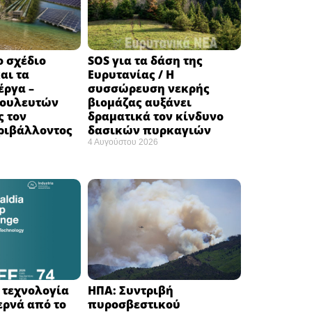
ο σχέδιο
SOS για τα δάση της
αι τα
Ευρυτανίας / Η
έργα –
συσσώρευση νεκρής
βουλευτών
βιομάζας αυξάνει
ς τον
δραματικά τον κίνδυνο
ριβάλλοντος
δασικών πυρκαγιών
4 Αυγούστου 2026
Η τεχνολογία
ΗΠΑ: Συντριβή
ερνά από το
πυροσβεστικού