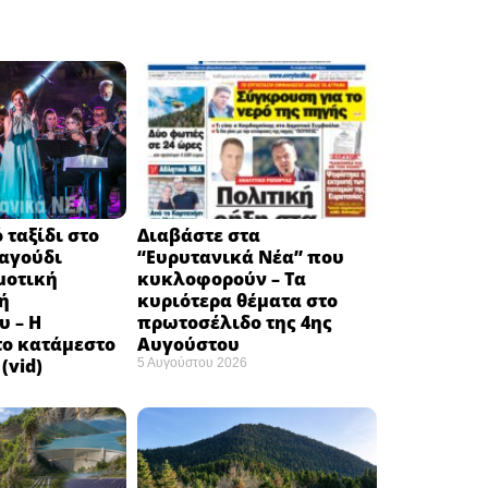
 ταξίδι στο
Διαβάστε στα
ραγούδι
“Ευρυτανικά Νέα” που
μοτική
κυκλοφορούν – Τα
ή
κυριότερα θέματα στο
υ – Η
πρωτοσέλιδο της 4ης
το κατάμεστο
Αυγούστου
(vid)
5 Αυγούστου 2026