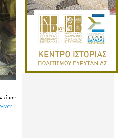
ν είπαν
rvivor
.