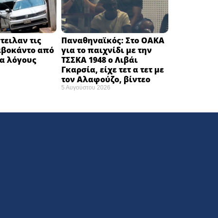
τειλαν τις
Παναθηναϊκός: Στο ΟΑΚΑ
αβοκάντο από
για το παιχνίδι με την
ια λόγους
ΤΣΣΚΑ 1948 ο Λιβάι
Γκαρσία, είχε τετ α τετ με
τον Αλαφούζο, βίντεο
5 Αυγούστου 2026