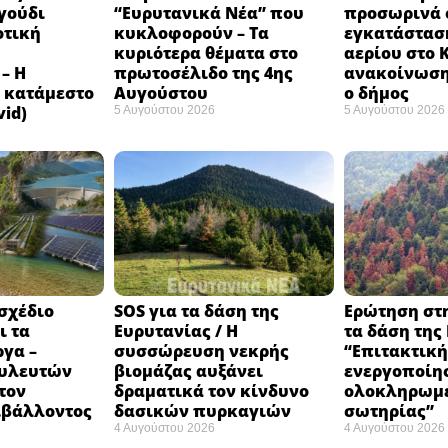
γούδι
“Ευρυτανικά Νέα” που
προσωρινά ο
οτική
κυκλοφορούν – Τα
εγκατάστασ
κυριότερα θέματα στο
αερίου στο 
– Η
πρωτοσέλιδο της 4ης
ανακοίνωση
 κατάμεστο
Αυγούστου
ο δήμος
vid)
5 Αυγούστου 2026
5 Αυγούστου 2026
 σχέδιο
SOS για τα δάση της
Ερώτηση στ
ι τα
Ευρυτανίας / Η
τα δάση της
ργα –
συσσώρευση νεκρής
“Eπιτακτική
ουλευτών
βιομάζας αυξάνει
ενεργοποίη
τον
δραματικά τον κίνδυνο
ολοκληρωμέ
ιβάλλοντος
δασικών πυρκαγιών
σωτηρίας”
4 Αυγούστου 2026
4 Αυγούστου 2026