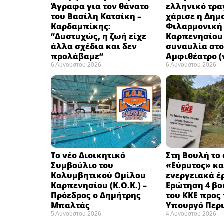
Άγραφα για τον θάνατο
ελληνικό τρα
του Βασίλη Κατσίκη –
χάρισε η Δημ
Καρδαμπίκης:
Φιλαρμονική
“Δυστυχώς, η ζωή είχε
Καρπενησίου 
άλλα σχέδια και δεν
συναυλία στο
προλάβαμε”
Αμφιθέατρο (
6 Αυγούστου 2026
6 Αυγούστου 2026
Το νέο Διοικητικό
Στη Βουλή το
Συμβούλιο του
«Εύρυτος» κα
Κολυμβητικού Ομίλου
ενεργειακά έ
Καρπενησίου (Κ.Ο.Κ.) –
Ερώτηση 4 β
Πρόεδρος ο Δημήτρης
του ΚΚΕ προς 
Μπαλτάς
Υπουργό Περ
5 Αυγούστου 2026
4 Αυγούστου 2026