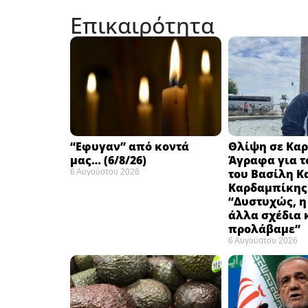
Επικαιρότητα
“Εφυγαν” από κοντά
Θλίψη σε Καρ
μας… (6/8/26)
Άγραφα για τ
του Βασίλη Κ
6 Αυγούστου 2026
Καρδαμπίκης
“Δυστυχώς, η
άλλα σχέδια 
προλάβαμε”
6 Αυγούστου 2026