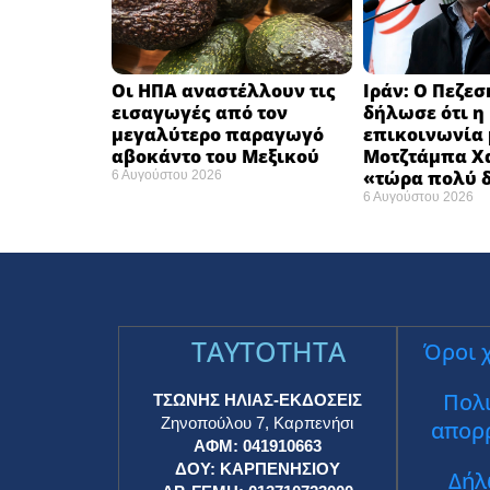
Οι ΗΠΑ αναστέλλουν τις
Ιράν: Ο Πεζεσ
εισαγωγές από τον
δήλωσε ότι η
μεγαλύτερο παραγωγό
επικοινωνία 
αβοκάντο του Μεξικού ​
Μοτζτάμπα Χα
«τώρα πολύ δ
6 Αυγούστου 2026
6 Αυγούστου 2026
TAYTOTHTA
Όροι 
Πολι
ΤΣΩΝΗΣ ΗΛΙΑΣ-ΕΚΔΟΣΕΙΣ
Ζηνοπούλου 7, Καρπενήσι
απορ
ΑΦΜ: 041910663
ΔΟΥ: ΚΑΡΠΕΝΗΣΙΟΥ
Δήλ