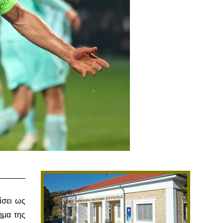
ίσει ως
ημα της