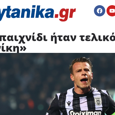
παιχνίδι ήταν τελικ
νίκη»