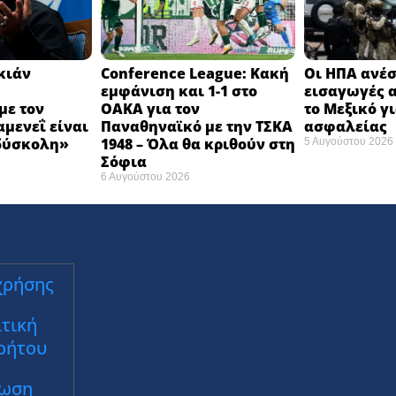
κιάν
Conference League: Κακή
Οι ΗΠΑ ανέσ
εμφάνιση και 1-1 στο
εισαγωγές 
με τον
ΟΑΚΑ για τον
το Μεξικό γ
μενεΐ είναι
Παναθηναϊκό με την ΤΣΚΑ
ασφαλείας
ύσκολη» ​
1948 – Όλα θα κριθούν στη
5 Αυγούστου 2026
Σόφια ​
6 Αυγούστου 2026
χρήσης
τική
ρήτου
ωση