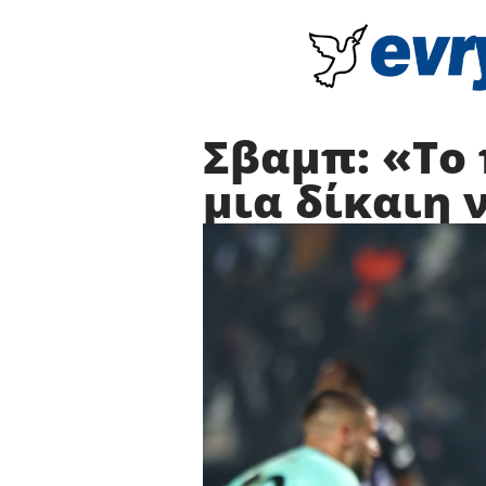
Σβαμπ: «Το 
μια δίκαιη 