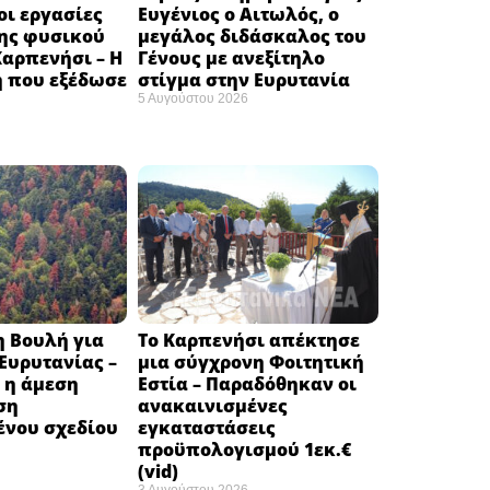
ι εργασίες
Ευγένιος ο Αιτωλός, ο
ης φυσικού
μεγάλος διδάσκαλος του
Καρπενήσι – Η
Γένους με ανεξίτηλο
 που εξέδωσε
στίγμα στην Ευρυτανία
5 Αυγούστου 2026
η Βουλή για
Το Καρπενήσι απέκτησε
 Ευρυτανίας –
μια σύγχρονη Φοιτητική
 η άμεση
Εστία – Παραδόθηκαν οι
ση
ανακαινισμένες
νου σχεδίου
εγκαταστάσεις
προϋπολογισμού 1εκ.€
(vid)
3 Αυγούστου 2026