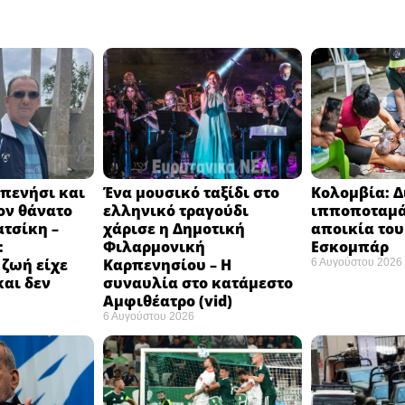
πενήσι και
Ένα μουσικό ταξίδι στο
Κολομβία: 
ον θάνατο
ελληνικό τραγούδι
ιπποποταμά
ατσίκη –
χάρισε η Δημοτική
αποικία το
:
Φιλαρμονική
Εσκομπάρ ​
 ζωή είχε
Καρπενησίου – Η
6 Αυγούστου 2026
και δεν
συναυλία στο κατάμεστο
Αμφιθέατρο (vid)
6 Αυγούστου 2026