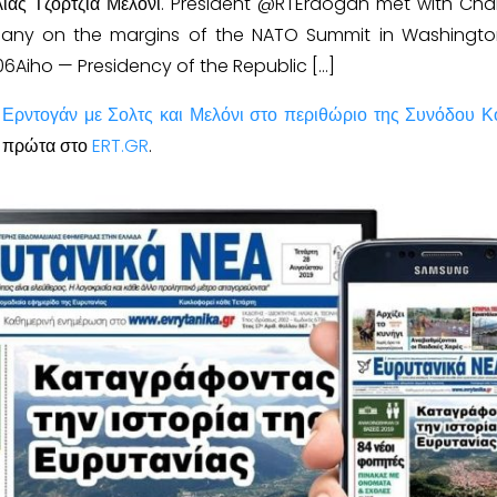
ίας Τζόρτζια Μελόνι. President @RTErdogan met with Cha
any on the margins of the NATO Summit in Washington,
06Aiho — Presidency of the Republic […]
 Ερντογάν με Σολτς και Μελόνι στο περιθώριο της Συνόδου 
 πρώτα στο
ERT.GR
.