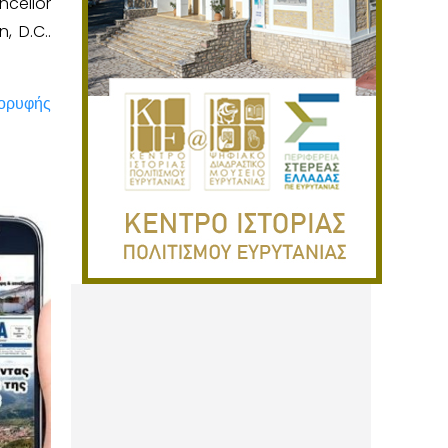
ncellor
 D.C..
Κορυφής