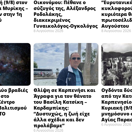
 (9/8) στον
Οικονόμου: Πέθανε ο
“Ευρυτανικ
 Μυρίκης –
σύζυγός της, Αλέξανδρος
κυκλοφορού
ν στην 1η
Ροδολάκης,
κυριότερα θ
ύ
διακεκριμένος
πρωτοσέλιδο
Γυναικολόγος-Ογκολόγος
Αυγούστου
8 Αυγούστου 2026
8 Αυγούστου 2026
Δύο βραδιές
Θλίψη σε Καρπενήσι και
Ογδόντα δύο
 στο
Άγραφα για τον θάνατο
από την Κα
Κέντρο
του Βασίλη Κατσίκη –
Καρπενησίο
 Πολιτισμού
Καρδαμπίκης:
Κυριακή (9/8
 ΤΟ
“Δυστυχώς, η ζωή είχε
μνημόσυνο σ
άλλα σχέδια και δεν
Αγίας Παρα
προλάβαμε”
6 Αυγούστου 2026
6 Αυγούστου 2026