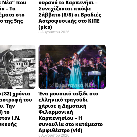
ά Νέα” που
ουρανό το Καρπενήσι –
ν – Τα
Συνεχίζονται απόψε
έματα στο
Σάββατο (8/8) οι Βραδιές
 της 5ης
Αστροφυσικής στο ΚΙΠΕ
(pics)
8 Αυγούστου 2026
 (82) χρόνια
Ένα μουσικό ταξίδι στο
ταστροφή του
ελληνικό τραγούδι
υ. Την
χάρισε η Δημοτική
) το
Φιλαρμονική
τον Ι.Ν.
Καρπενησίου – Η
σκευής
συναυλία στο κατάμεστο
Αμφιθέατρο (vid)
6 Αυγούστου 2026