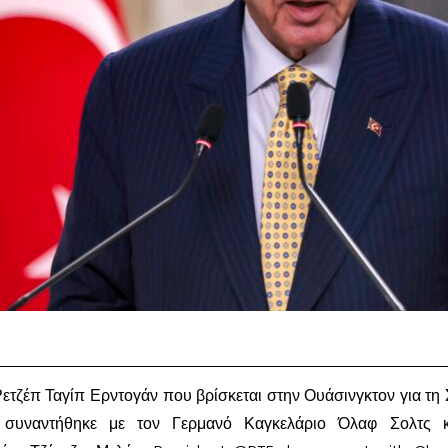
τζέπ Ταγίπ Ερντογάν που βρίσκεται στην Ουάσινγκτον για τη
υναντήθηκε με τον Γερμανό Καγκελάριο Όλαφ Σολτς κ