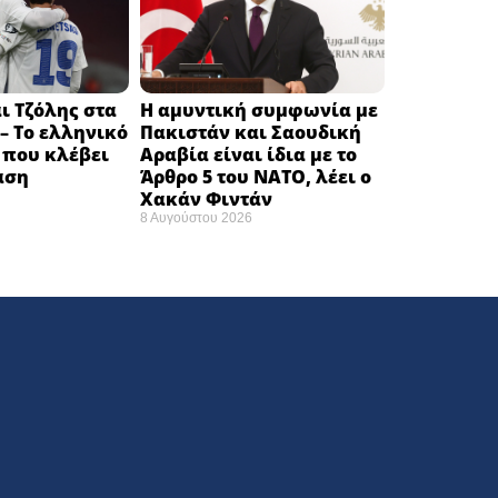
ι Τζόλης στα
Η αμυντική συμφωνία με
– Το ελληνικό
Πακιστάν και Σαουδική
 που κλέβει
Αραβία είναι ίδια με το
αση
Άρθρο 5 του ΝΑΤΟ, λέει ο
Χακάν Φιντάν
8 Αυγούστου 2026