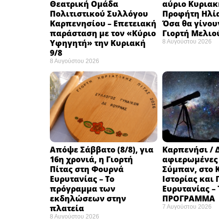
Θεατρική Ομάδα
αύριο Κυριακή
Πολιτιστικού Συλλόγου
Προφήτη Ηλία
Καρπενησίου – Επετειακή
Όσα θα γίνου
παράσταση με τον «Κύριο
Γιορτή Μελιο
Υφηγητή» την Κυριακή
8 Αυγούστου 2026
9/8
8 Αυγούστου 2026
Απόψε Σάββατο (8/8), για
Καρπενήσι / 
16η χρονιά, η Γιορτή
αφιερωμένες
Πίτας στη Φουρνά
Σύμπαν, στο 
Ευρυτανίας – Το
Ιστορίας και
πρόγραμμα των
Ευρυτανίας –
εκδηλώσεων στην
ΠΡΟΓΡΑΜΜΑ
πλατεία
7 Αυγούστου 2026
8 Αυγούστου 2026