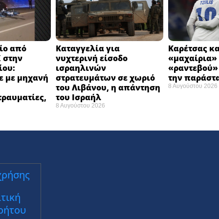
ίο από
Καταγγελία για
Καρέτσας κα
 στην
νυχτερινή είσοδο
«μαχαίρια» 
ίου:
ισραηλινών
«ραντεβού»
ε με μηχανή
στρατευμάτων σε χωριό
την παράστ
του Λιβάνου, η απάντηση
8 Αυγούστου 2026
τραυματίες,
του Ισραήλ
8 Αυγούστου 2026
χρήσης
τική
ρήτου