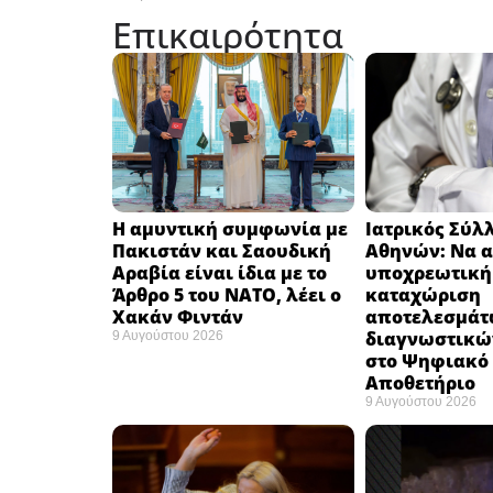
Επικαιρότητα
Η αμυντική συμφωνία με
Ιατρικός Σύλ
Πακιστάν και Σαουδική
Αθηνών: Να α
Αραβία είναι ίδια με το
υποχρεωτική
Άρθρο 5 του ΝΑΤΟ, λέει ο
καταχώριση
Χακάν Φιντάν ​
αποτελεσμάτ
διαγνωστικώ
9 Αυγούστου 2026
στο Ψηφιακό
Αποθετήριο ​
9 Αυγούστου 2026