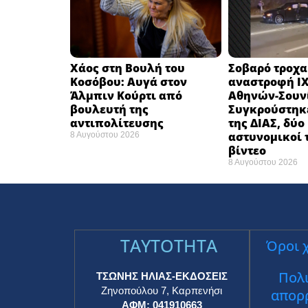
Χάος στη Βουλή του
Σοβαρό τροχα
Κοσόβου: Αυγά στον
αναστροφή ΙΧ
Άλμπιν Κούρτι από
Αθηνών-Σουν
βουλευτή της
Συγκρούστηκ
αντιπολίτευσης
της ΔΙΑΣ, δύο
αστυνομικοί 
8 Αυγούστου 2026
βίντεο
8 Αυγούστου 2026
TAYTOTHTA
Όροι 
Πολι
ΤΣΩΝΗΣ ΗΛΙΑΣ-ΕΚΔΟΣΕΙΣ
Ζηνοπούλου 7, Καρπενήσι
απορ
ΑΦΜ: 041910663