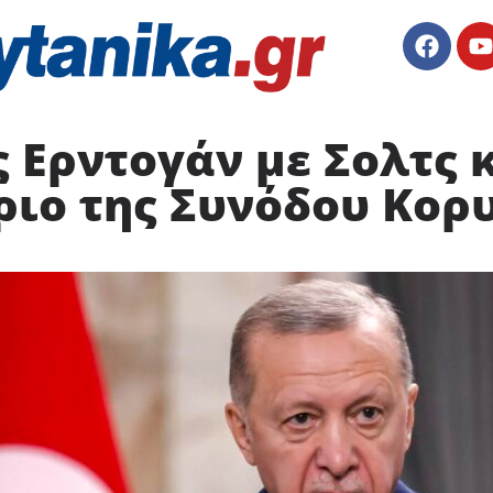
 Ερντογάν με Σολτς 
ριο της Συνόδου Κορ