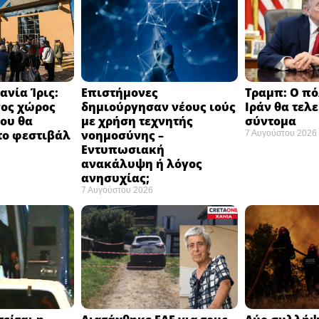
ανία Ίρις:
Επιστήμονες
Τραμπ: Ο πό
νος χώρος
δημιούργησαν νέους ιούς
Ιράν θα τελ
ου θα
με χρήση τεχνητής
σύντομα ​
το φεστιβάλ
νοημοσύνης –
7 Αυγούστου 2026
​
Εντυπωσιακή
ανακάλυψη ή λόγος
ανησυχίας; ​
7 Αυγούστου 2026