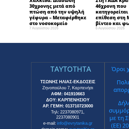
Χαλκίδα: Διάσωση
Στη ΓΑΔΑ κρατ
30χρονης μετά από
46χρονη που
πτώση από την υψηλή
κατηγορείται 
γέφυρα – Μεταφέρθηκε
επίθεση στη M
στο νοσοκομείο ​
βίντεο και 
7 Αυγούστου 2026
6 Αυγούστου 2026
TAYTOTHTA
Όροι 
Πολι
ΤΣΩΝΗΣ ΗΛΙΑΣ-ΕΚΔΟΣΕΙΣ
Ζηνοπούλου 7, Καρπενήσι
απορ
ΑΦΜ: 041910663
ΔΟΥ: ΚΑΡΠΕΝΗΣΙΟΥ
Δήλ
ΑΡ. ΓΕΜΗ: 013710723000
συμμό
Τηλ: 2237080971,
με τη 
2237080901
e-mail:
info@evrytanika.gr
(ΕΕ) 2