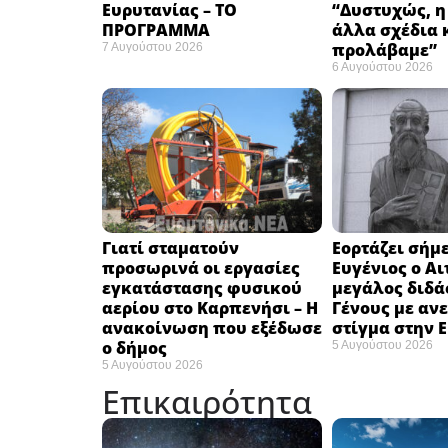
Ευρυτανίας – ΤΟ
“Δυστυχώς, η
ΠΡΟΓΡΑΜΜΑ
άλλα σχέδια 
προλάβαμε”
7 Αυγούστου 2026
6 Αυγούστου 2026
Γιατί σταματούν
Εορτάζει σήμε
προσωρινά οι εργασίες
Ευγένιος ο Αι
εγκατάστασης φυσικού
μεγάλος διδά
αερίου στο Καρπενήσι – Η
Γένους με αν
ανακοίνωση που εξέδωσε
στίγμα στην 
ο δήμος
5 Αυγούστου 2026
5 Αυγούστου 2026
Επικαιρότητα