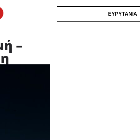
ΕΥΡΥΤΑΝΙΑ
μή –
νη