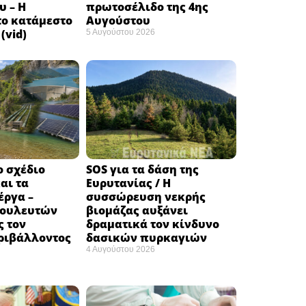
υ – Η
πρωτοσέλιδο της 4ης
το κατάμεστο
Αυγούστου
(vid)
5 Αυγούστου 2026
ο σχέδιο
SOS για τα δάση της
αι τα
Ευρυτανίας / Η
έργα –
συσσώρευση νεκρής
βουλευτών
βιομάζας αυξάνει
ς τον
δραματικά τον κίνδυνο
ριβάλλοντος
δασικών πυρκαγιών
4 Αυγούστου 2026