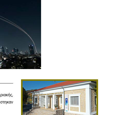
ριακής,
ύστηκαν