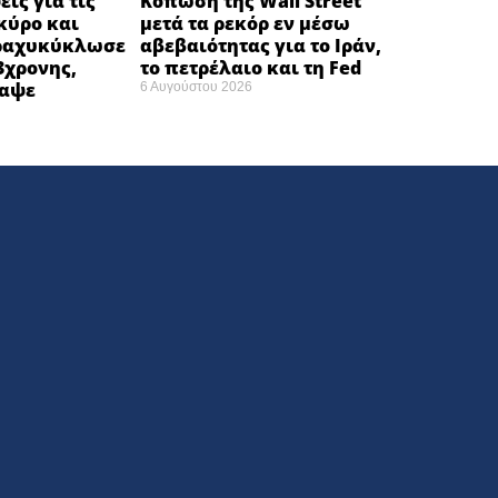
ις για τις
Κόπωση της Wall Street
κύρο και
μετά τα ρεκόρ εν μέσω
ραχυκύκλωσε
αβεβαιότητας για το Ιράν,
3χρονης,
το πετρέλαιο και τη Fed
ναψε
6 Αυγούστου 2026