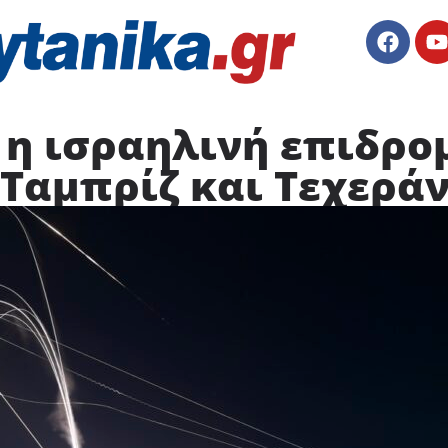
 η ισραηλινή επιδρο
 Ταμπρίζ και Τεχερά