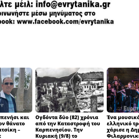
πενήσι και
Ογδόντα δύο (82) χρόνια
Ένα μουσικό
ον θάνατο
από την Καταστροφή του
ελληνικό τ
ατσίκη –
Καρπενησίου. Την
χάρισε η Δη
:
Κυριακή (9/8) το
Φιλαρμονικ