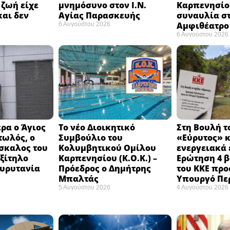
 ζωή είχε
μνημόσυνο στον Ι.Ν.
Καρπενησίο
και δεν
Αγίας Παρασκευής
συναυλία σ
Αμφιθέατρο 
6 Αυγούστου 2026
6 Αυγούστου 2026
ρα ο Άγιος
Το νέο Διοικητικό
Στη Βουλή τ
τωλός, ο
Συμβούλιο του
«Εύρυτος» κ
σκαλος του
Κολυμβητικού Ομίλου
ενεργειακά 
εξίτηλο
Καρπενησίου (Κ.Ο.Κ.) –
Ερώτηση 4 
Ευρυτανία
Πρόεδρος ο Δημήτρης
του ΚΚΕ προ
Μπαλτάς
Υπουργό Πε
5 Αυγούστου 2026
4 Αυγούστου 2026