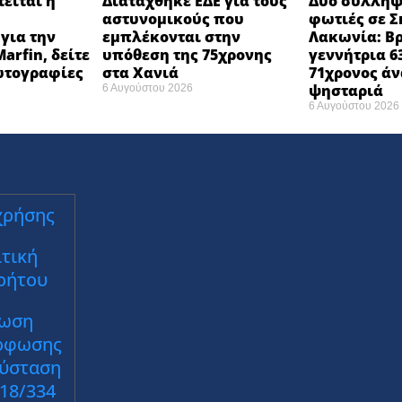
είται η
Διατάχθηκε ΕΔΕ για τους
Δύο συλλήψε
αστυνομικούς που
φωτιές σε Σ
για την
εμπλέκονται στην
Λακωνία: Β
arfin, δείτε
υπόθεση της 75χρονης
γεννήτρια 6
φωτογραφίες
στα Χανιά
71χρονος ά
ψησταριά
6 Αυγούστου 2026
6 Αυγούστου 2026
χρήσης
τική
ρήτου
ωση
ρφωσης
Σύσταση
018/334