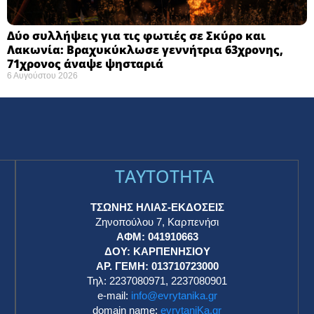
Δύο συλλήψεις για τις φωτιές σε Σκύρο και
Λακωνία: Βραχυκύκλωσε γεννήτρια 63χρονης,
71χρονος άναψε ψησταριά
6 Αυγούστου 2026
TAYTOTHTA
ΤΣΩΝΗΣ ΗΛΙΑΣ-ΕΚΔΟΣΕΙΣ
Ζηνοπούλου 7, Καρπενήσι
ΑΦΜ: 041910663
η
ΔΟΥ: ΚΑΡΠΕΝΗΣΙΟΥ
ΑΡ. ΓΕΜΗ: 013710723000
Τηλ: 2237080971, 2237080901
e-mail:
info@evrytanika.gr
domain name:
evrytaniKa.gr