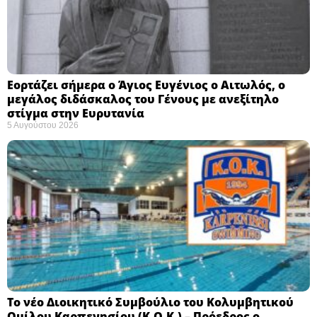
Εορτάζει σήμερα ο Άγιος Ευγένιος ο Αιτωλός, ο
μεγάλος διδάσκαλος του Γένους με ανεξίτηλο
στίγμα στην Ευρυτανία
5 Αυγούστου 2026
Το νέο Διοικητικό Συμβούλιο του Κολυμβητικού
Ομίλου Καρπενησίου (Κ.Ο.Κ.) – Πρόεδρος ο