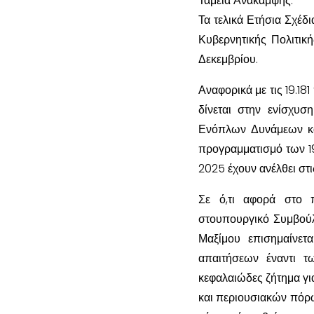
Ταμεία Ανάκαμψης.
Τα τελικά Ετήσια Σχέδ
Κυβερνητικής Πολιτικ
Δεκεμβρίου.
Αναφορικά με τις 19.18
δίνεται στην ενίσχυ
Ενόπλων Δυνάμεων και
προγραμματισμό των 19
2025 έχουν ανέλθει στις
Σε ό,τι αφορά στο 
στουπουργικό Συμβούλ
Μαξίμου επισημαίνετ
απαιτήσεων έναντι τ
κεφαλαιώδες ζήτημα γ
και περιουσιακών πόρω