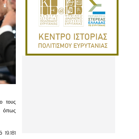
ιο τους
, όπως
19.181