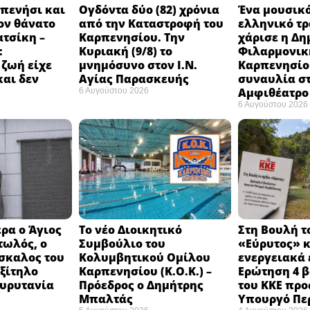
πενήσι και
Ογδόντα δύο (82) χρόνια
Ένα μουσικό
ον θάνατο
από την Καταστροφή του
ελληνικό τ
ατσίκη –
Καρπενησίου. Την
χάρισε η Δη
:
Κυριακή (9/8) το
Φιλαρμονικ
 ζωή είχε
μνημόσυνο στον Ι.Ν.
Καρπενησίο
και δεν
Αγίας Παρασκευής
συναυλία σ
Αμφιθέατρο 
6 Αυγούστου 2026
6 Αυγούστου 2026
ρα ο Άγιος
Το νέο Διοικητικό
Στη Βουλή τ
τωλός, ο
Συμβούλιο του
«Εύρυτος» κ
σκαλος του
Κολυμβητικού Ομίλου
ενεργειακά 
εξίτηλο
Καρπενησίου (Κ.Ο.Κ.) –
Ερώτηση 4 
Ευρυτανία
Πρόεδρος ο Δημήτρης
του ΚΚΕ προ
Μπαλτάς
Υπουργό Πε