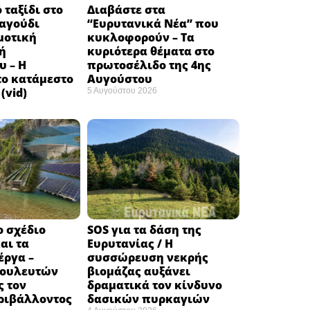
 ταξίδι στο
Διαβάστε στα
ραγούδι
“Ευρυτανικά Νέα” που
μοτική
κυκλοφορούν – Τα
ή
κυριότερα θέματα στο
υ – Η
πρωτοσέλιδο της 4ης
το κατάμεστο
Αυγούστου
(vid)
5 Αυγούστου 2026
ο σχέδιο
SOS για τα δάση της
αι τα
Ευρυτανίας / Η
έργα –
συσσώρευση νεκρής
βουλευτών
βιομάζας αυξάνει
ς τον
δραματικά τον κίνδυνο
ριβάλλοντος
δασικών πυρκαγιών