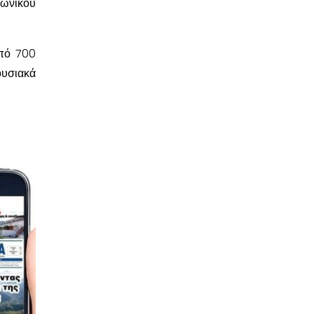
νωνικού
από 700
ουσιακά