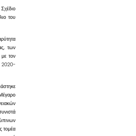
 Σχέδιο
λιο του
αρύτητα
ας, των
 με τον
α 2020-
άστηκε
 Μέγαρο
νειακών
υνιστά
ρώπινων
ς τομέα