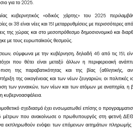
ιο για το 2025.
ίας κυβερνητικός «οδικός χάρτης» του 2025 περιλαμβάν
ίες οι 38 είναι νέες και 151 μεταρρυθμίσεις με περισσότερες από
εις της χώρας και στο μεσοπρόθεσμο δημοσιονομικό και διαρ
κε με τους ευρωπαϊκούς θεσμούς.
σεων, σύμφωνα με την κυβέρνηση, δηλαδή 46 από τις 151, είνα
στόχοι που θέτει είναι μεταξύ άλλων η περιφερειακή ανάπτ
ώπιση της παραβατικότητας και της βίας (αθλητικής, αν
στήριξη της οικογένειας και των νέων ζευγαριών, οι πολιτικές ι
ωση των γυναικών, των νέων και των ατόμων με αναπηρία, η 
ι η κυβερνοασφάλεια.
νομοθετικό σχεδιασμό έχει ενσωματωθεί επίσης ο προγραμματισ
5 μέτρων που ανακοίνωσε ο πρωθυπουργός στη φετινή ΔΕΘ
να εκπληρωθούν ενόψει των επόμενων αιτημάτων πληρωμής