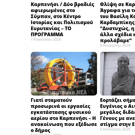
Καρπενήσι / Δύο βραδιές
Θλίψη σε Καρ
αφιερωμένες στο
Άγραφα για τ
Σύμπαν, στο Κέντρο
του Βασίλη Κ
Ιστορίας και Πολιτισμού
Καρδαμπίκης
Ευρυτανίας – ΤΟ
“Δυστυχώς, η
ΠΡΟΓΡΑΜΜΑ
άλλα σχέδια 
προλάβαμε”
7 Αυγούστου 2026
6 Αυγούστου 2026
Γιατί σταματούν
Εορτάζει σήμε
προσωρινά οι εργασίες
Ευγένιος ο Αι
εγκατάστασης φυσικού
μεγάλος διδά
αερίου στο Καρπενήσι – Η
Γένους με αν
ανακοίνωση που εξέδωσε
στίγμα στην 
ο δήμος
5 Αυγούστου 2026