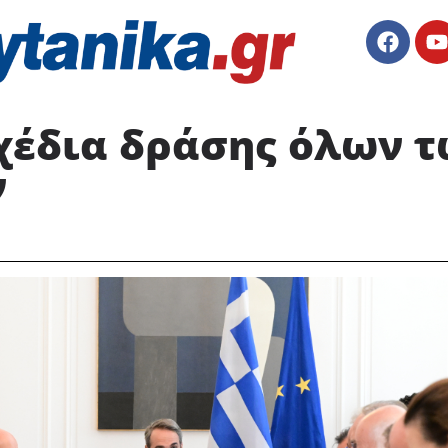
χέδια δράσης όλων 
ν