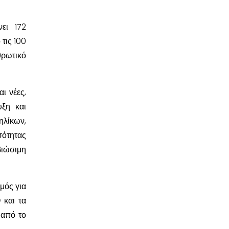
ει 172
 τις 100
θρωτικό
ι νέες,
υξη και
ηλίκων,
σότητας
βιώσιμη
μός για
 και τα
 από το