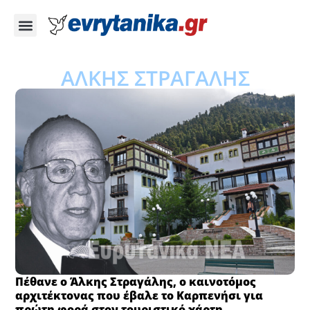
ΑΛΚΗΣ ΣΤΡΑΓΑΛΗΣ
Πέθανε ο Άλκης Στραγάλης, ο καινοτόμος
αρχιτέκτονας που έβαλε το Καρπενήσι για
πρώτη φορά στον τουριστικό χάρτη