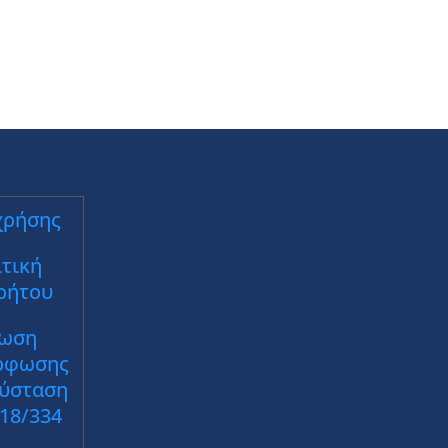
χρήσης
τική
ρήτου
ωση
ρφωσης
Σύσταση
018/334