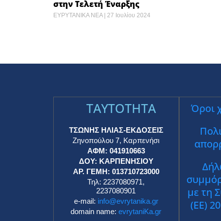
στην Τελετή Έναρξης
ΕΥΡΥΤΑΝΙΚΑ ΝΕΑ
27 Ιουλίου 2024
TAYTOTHTA
Όροι 
Πολι
ΤΣΩΝΗΣ ΗΛΙΑΣ-ΕΚΔΟΣΕΙΣ
Ζηνοπούλου 7, Καρπενήσι
απορ
ΑΦΜ: 041910663
ΔΟΥ: ΚΑΡΠΕΝΗΣΙΟΥ
Δήλ
ΑΡ. ΓΕΜΗ: 013710723000
συμμό
Τηλ: 2237080971,
με τη 
2237080901
e-mail:
info@evrytanika.gr
(ΕΕ) 2
domain name:
evrytaniKa.gr